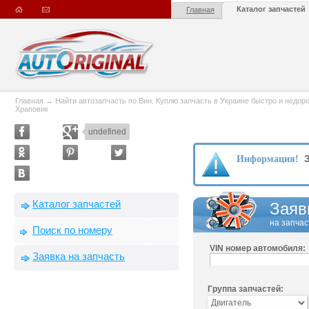
Каталог запчастей
Главная
Главная
→
Найти автозапчасть по Вин. Куплю запчасть в Украине быстро и недорого
Храповик
undefined
З
Информация!
Каталог запчастей
Заяв
на запчас
Поиск по номеру
VIN номер автомобиля:
Заявка на запчасть
Группа запчастей: