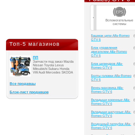
Вспомогательные
системы
Башмак цепи Alfa-Romeo
(
GTV 6
Топ-5 магазинов
Блок управления
(
двигателем Alfa-Romeo
GTV 6
ПП
Запчасти под заказ Mazda
Блок цилиндров Alfa-
(
Nissan Toyota Lexus
Romeo GTV 6
Mitsubishi Subaru Honda
VW Audi Mercedes SKODA
Болты головки Alfa-Romeo
(
GTV 6
Все продавцы
Венец маховика Alfa-
(
Romeo GTV 6
Блэк-лист продавцов
Вкладыши коренные Alfa-
(
Romeo GTV 6
Вкладыши шатунные Alfa-
(
Romeo GTV 6
Воздушный патрубок Alfa-
(
Romeo GTV 6