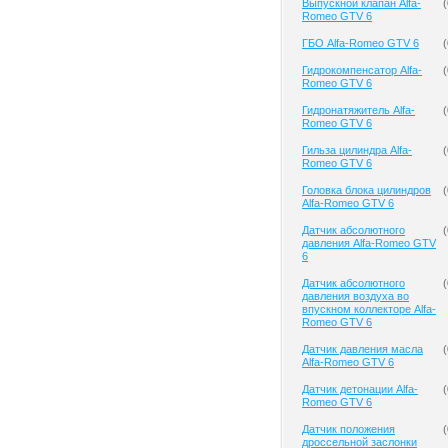
Выпускной клапан Alfa-
(
Romeo GTV 6
ГБО Alfa-Romeo GTV 6
(
Гидрокомпенсатор Alfa-
(
Romeo GTV 6
Гидронатяжитель Alfa-
(
Romeo GTV 6
Гильза цилиндра Alfa-
(
Romeo GTV 6
Головка блока цилиндров
(
Alfa-Romeo GTV 6
Датчик абсолютного
(
давления Alfa-Romeo GTV
6
Датчик абсолютного
(
давления воздуха во
впускном коллекторе Alfa-
Romeo GTV 6
Датчик давления масла
(
Alfa-Romeo GTV 6
Датчик детонации Alfa-
(
Romeo GTV 6
Датчик положения
(
дроссельной заслонки