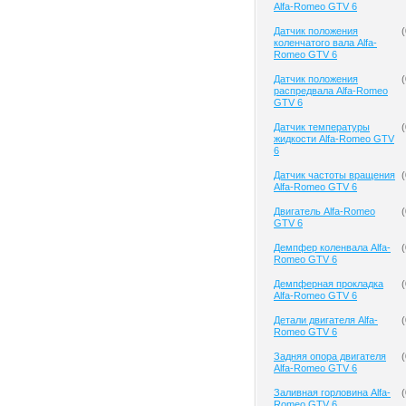
Alfa-Romeo GTV 6
Датчик положения
(
коленчатого вала Alfa-
Romeo GTV 6
Датчик положения
(
распредвала Alfa-Romeo
GTV 6
Датчик температуры
(
жидкости Alfa-Romeo GTV
6
Датчик частоты вращения
(
Alfa-Romeo GTV 6
Двигатель Alfa-Romeo
(
GTV 6
Демпфер коленвала Alfa-
(
Romeo GTV 6
Демпферная прокладка
(
Alfa-Romeo GTV 6
Детали двигателя Alfa-
(
Romeo GTV 6
Задняя опора двигателя
(
Alfa-Romeo GTV 6
Заливная горловина Alfa-
(
Romeo GTV 6