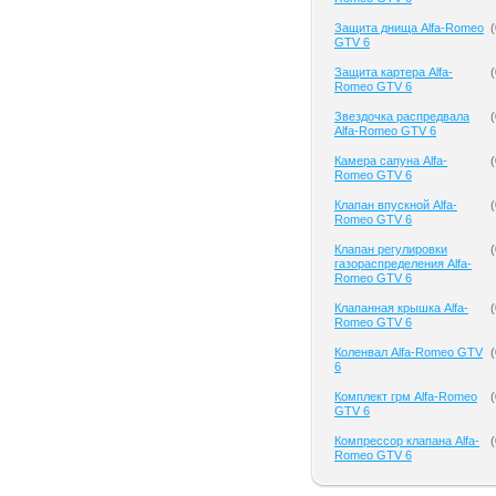
Защита днища Alfa-Romeo
(
GTV 6
Защита картера Alfa-
(
Romeo GTV 6
Звездочка распредвала
(
Alfa-Romeo GTV 6
Камера сапуна Alfa-
(
Romeo GTV 6
Клапан впускной Alfa-
(
Romeo GTV 6
Клапан регулировки
(
газораспределения Alfa-
Romeo GTV 6
Клапанная крышка Alfa-
(
Romeo GTV 6
Коленвал Alfa-Romeo GTV
(
6
Комплект грм Alfa-Romeo
(
GTV 6
Компрессор клапана Alfa-
(
Romeo GTV 6