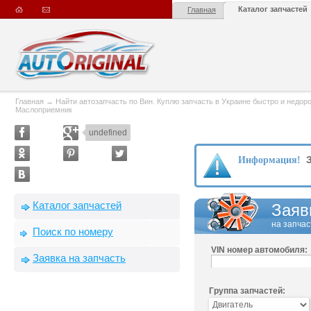
Каталог запчастей
Главная
Главная
→
Найти автозапчасть по Вин. Куплю запчасть в Украине быстро и недорого
Маслоприемник
undefined
З
Информация!
Каталог запчастей
Заяв
на запчас
Поиск по номеру
VIN номер автомобиля:
Заявка на запчасть
Группа запчастей: