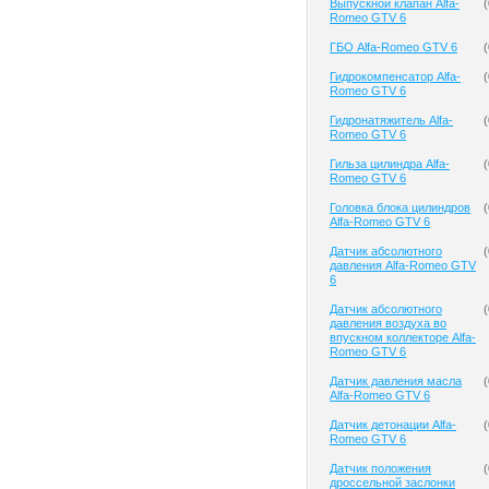
Выпускной клапан Alfa-
(
Romeo GTV 6
ГБО Alfa-Romeo GTV 6
(
Гидрокомпенсатор Alfa-
(
Romeo GTV 6
Гидронатяжитель Alfa-
(
Romeo GTV 6
Гильза цилиндра Alfa-
(
Romeo GTV 6
Головка блока цилиндров
(
Alfa-Romeo GTV 6
Датчик абсолютного
(
давления Alfa-Romeo GTV
6
Датчик абсолютного
(
давления воздуха во
впускном коллекторе Alfa-
Romeo GTV 6
Датчик давления масла
(
Alfa-Romeo GTV 6
Датчик детонации Alfa-
(
Romeo GTV 6
Датчик положения
(
дроссельной заслонки