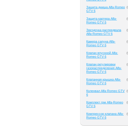
Защита днища Alfa-Romeo
(
GTV 6
Защита картера Alfa-
(
Romeo GTV 6
Звездочка распредвала
(
Alfa-Romeo GTV 6
Камера сапуна Alfa-
(
Romeo GTV 6
Клапан впускной Alfa-
(
Romeo GTV 6
Клапан регулировки
(
газораспределения Alfa-
Romeo GTV 6
Клапанная крышка Alfa-
(
Romeo GTV 6
Коленвал Alfa-Romeo GTV
(
6
Комплект грм Alfa-Romeo
(
GTV 6
Компрессор клапана Alfa-
(
Romeo GTV 6