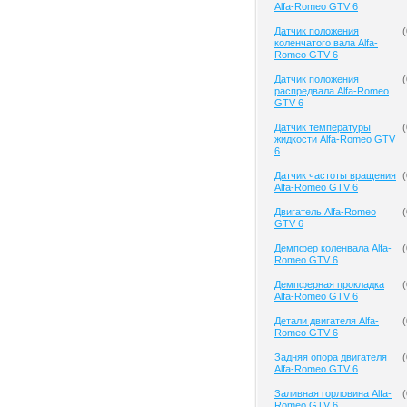
Alfa-Romeo GTV 6
Датчик положения
(
коленчатого вала Alfa-
Romeo GTV 6
Датчик положения
(
распредвала Alfa-Romeo
GTV 6
Датчик температуры
(
жидкости Alfa-Romeo GTV
6
Датчик частоты вращения
(
Alfa-Romeo GTV 6
Двигатель Alfa-Romeo
(
GTV 6
Демпфер коленвала Alfa-
(
Romeo GTV 6
Демпферная прокладка
(
Alfa-Romeo GTV 6
Детали двигателя Alfa-
(
Romeo GTV 6
Задняя опора двигателя
(
Alfa-Romeo GTV 6
Заливная горловина Alfa-
(
Romeo GTV 6