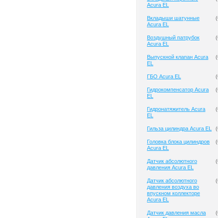
Acura EL
Вкладыши шатунные
(
Acura EL
Воздушный патрубок
(
Acura EL
Выпускной клапан Acura
(
EL
ГБО Acura EL
(
Гидрокомпенсатор Acura
(
EL
Гидронатяжитель Acura
(
EL
Гильза цилиндра Acura EL
(
Головка блока цилиндров
(
Acura EL
Датчик абсолютного
(
давления Acura EL
Датчик абсолютного
(
давления воздуха во
впускном коллекторе
Acura EL
Датчик давления масла
(