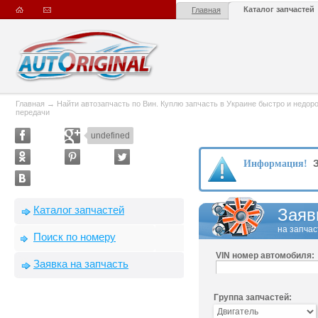
Каталог запчастей
Главная
Главная
→
Найти автозапчасть по Вин. Куплю запчасть в Украине быстро и недорого
передачи
undefined
З
Информация!
Каталог запчастей
Заяв
на запчас
Поиск по номеру
VIN номер автомобиля:
Заявка на запчасть
Группа запчастей: