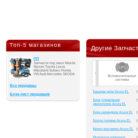
Топ-5 магазинов
Другие Запчаст
ПП
Запчасти под заказ Mazda
Nissan Toyota Lexus
Mitsubishi Subaru Honda
VW Audi Mercedes SKODA
Вспомогательные
системы
Все продавцы
Башмак цепи Acura EL
(
Блэк-лист продавцов
Блок управления
(
двигателем Acura EL
Блок цилиндров Acura EL
(
Болты головки Acura EL
(
Венец маховика Acura EL
(
Вкладыши коренные
(