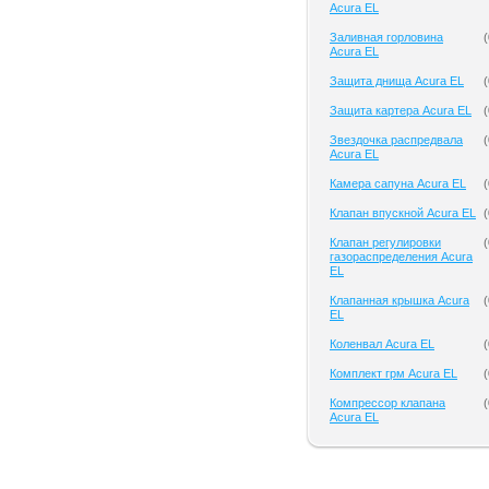
Acura EL
Заливная горловина
(
Acura EL
Защита днища Acura EL
(
Защита картера Acura EL
(
Звездочка распредвала
(
Acura EL
Камера сапуна Acura EL
(
Клапан впускной Acura EL
(
Клапан регулировки
(
газораспределения Acura
EL
Клапанная крышка Acura
(
EL
Коленвал Acura EL
(
Комплект грм Acura EL
(
Компрессор клапана
(
Acura EL