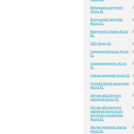
Вкладыши шатунные
(
Acura EL
Воздушный патрубок
(
Acura EL
Выпускной клапан Acura
(
EL
ГБО Acura EL
(
Гидрокомпенсатор Acura
(
EL
Гидронатяжитель Acura
(
EL
Гильза цилиндра Acura EL
(
Головка блока цилиндров
(
Acura EL
Датчик абсолютного
(
давления Acura EL
Датчик абсолютного
(
давления воздуха во
впускном коллекторе
Acura EL
Датчик давления масла
(
Acura EL