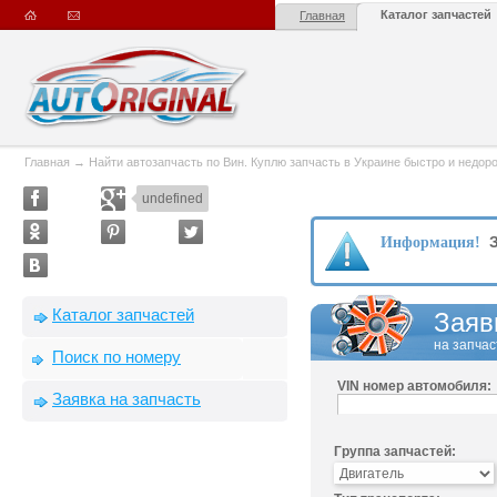
Каталог запчастей
Главная
Главная
→
Найти автозапчасть по Вин. Куплю запчасть в Украине быстро и недорого
undefined
З
Информация!
Каталог запчастей
Заяв
на запчас
Поиск по номеру
VIN номер автомобиля:
Заявка на запчасть
Группа запчастей: