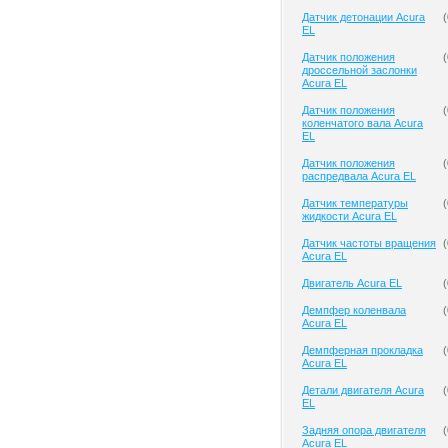
Датчик детонации Acura
(
EL
Датчик положения
(
дроссельной заслонки
Acura EL
Датчик положения
(
коленчатого вала Acura
EL
Датчик положения
(
распредвала Acura EL
Датчик температуры
(
жидкости Acura EL
Датчик частоты вращения
(
Acura EL
Двигатель Acura EL
(
Демпфер коленвала
(
Acura EL
Демпферная прокладка
(
Acura EL
Детали двигателя Acura
(
EL
Задняя опора двигателя
(
Acura EL