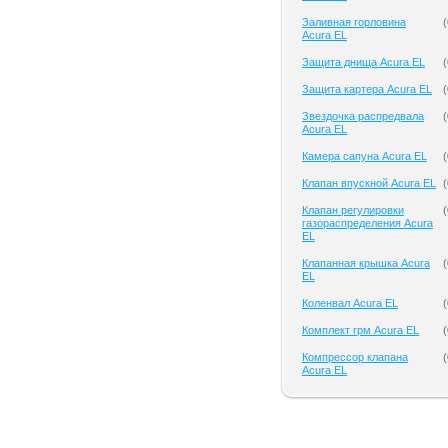
Заливная горловина
(
Acura EL
Защита днища Acura EL
(
Защита картера Acura EL
(
Звездочка распредвала
(
Acura EL
Камера сапуна Acura EL
(
Клапан впускной Acura EL
(
Клапан регулировки
(
газораспределения Acura
EL
Клапанная крышка Acura
(
EL
Коленвал Acura EL
(
Комплект грм Acura EL
(
Компрессор клапана
(
Acura EL