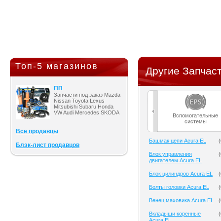
Топ-5 магазинов
Другие Запчаст
ПП
Запчасти под заказ Mazda
Nissan Toyota Lexus
Mitsubishi Subaru Honda
VW Audi Mercedes SKODA
Вспомогательные
системы
Все продавцы
Башмак цепи Acura EL
(
Блэк-лист продавцов
Блок управления
(
двигателем Acura EL
Блок цилиндров Acura EL
(
Болты головки Acura EL
(
Венец маховика Acura EL
(
Вкладыши коренные
(
Acura EL