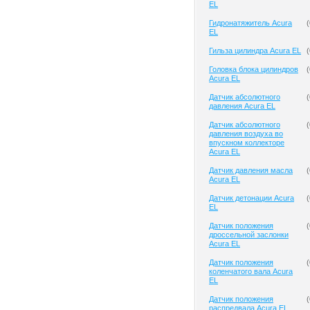
EL
Гидронатяжитель Acura
(
EL
Гильза цилиндра Acura EL
(
Головка блока цилиндров
(
Acura EL
Датчик абсолютного
(
давления Acura EL
Датчик абсолютного
(
давления воздуха во
впускном коллекторе
Acura EL
Датчик давления масла
(
Acura EL
Датчик детонации Acura
(
EL
Датчик положения
(
дроссельной заслонки
Acura EL
Датчик положения
(
коленчатого вала Acura
EL
Датчик положения
(
распредвала Acura EL