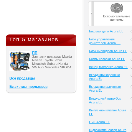
Вспомогательные
системы
Башмак цепи Acura EL
(
Топ-5 магазинов
Блок управления
(
двигателем Acura EL
Блок цилиндров Acura EL
(
ПП
Запчасти под заказ Mazda
Болты головки Acura EL
(
Nissan Toyota Lexus
Mitsubishi Subaru Honda
Венец маховика Acura EL
(
VW Audi Mercedes SKODA
Вкладыши коренные
(
Все продавцы
Acura EL
Блэк-лист продавцов
Вкладыши шатунные
(
Acura EL
Воздушный патрубок
(
Acura EL
Выпускной клапан Acura
(
EL
ГБО Acura EL
(
Гидрокомпенсатор Acura
(