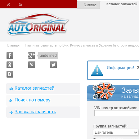
Каталог запчастей
Главная
Главная
→
Найти автозапчасть по Вин. Куплю запчасть в Украине быстро и недорого
undefined
З
Информация!
Каталог запчастей
Заяв
на запчас
Поиск по номеру
VIN номер автомобиля:
Заявка на запчасть
Группа запчастей: