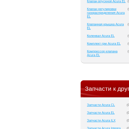
Клапан впускной Acura EL
(
Клапан регулировки
(
газораспределения Acura
EL
Клапанная крышка Acura
(
EL
Коленвал Acura EL
(
Комплект грм Acura EL
(
Компрессор клапана
(
Acura EL
Запчасти к дру
Запчасти Acura CL
(
Запчасти Acura EL
(
Запчасти Acura ILX
(
Запчасти Acura Integra
(