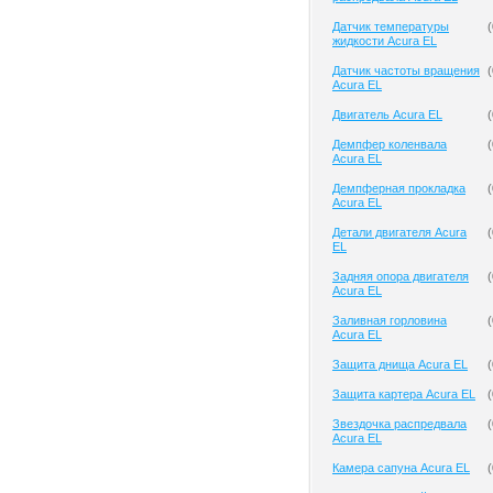
Датчик температуры
(
жидкости Acura EL
Датчик частоты вращения
(
Acura EL
Двигатель Acura EL
(
Демпфер коленвала
(
Acura EL
Демпферная прокладка
(
Acura EL
Детали двигателя Acura
(
EL
Задняя опора двигателя
(
Acura EL
Заливная горловина
(
Acura EL
Защита днища Acura EL
(
Защита картера Acura EL
(
Звездочка распредвала
(
Acura EL
Камера сапуна Acura EL
(