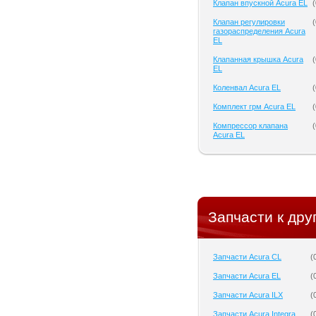
Клапан впускной Acura EL
(
Клапан регулировки
(
газораспределения Acura
EL
Клапанная крышка Acura
(
EL
Коленвал Acura EL
(
Комплект грм Acura EL
(
Компрессор клапана
(
Acura EL
Запчасти к дру
Запчасти Acura CL
(
Запчасти Acura EL
(
Запчасти Acura ILX
(
Запчасти Acura Integra
(