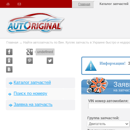
Каталог запчастей
Главная
Главная
→
Найти автозапчасть по Вин. Куплю запчасть в Украине быстро и недорого
undefined
З
Информация!
Каталог запчастей
Заяв
на запчас
Поиск по номеру
VIN номер автомобиля:
Заявка на запчасть
Группа запчастей: