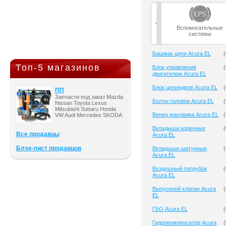
Вспомогательные
системы
Башмак цепи Acura EL
(
Топ-5 магазинов
Блок управления
(
двигателем Acura EL
Блок цилиндров Acura EL
(
ПП
Запчасти под заказ Mazda
Болты головки Acura EL
(
Nissan Toyota Lexus
Mitsubishi Subaru Honda
Венец маховика Acura EL
(
VW Audi Mercedes SKODA
Вкладыши коренные
(
Все продавцы
Acura EL
Блэк-лист продавцов
Вкладыши шатунные
(
Acura EL
Воздушный патрубок
(
Acura EL
Выпускной клапан Acura
(
EL
ГБО Acura EL
(
Гидрокомпенсатор Acura
(