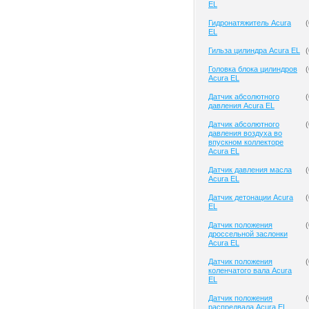
EL
Гидронатяжитель Acura
(
EL
Гильза цилиндра Acura EL
(
Головка блока цилиндров
(
Acura EL
Датчик абсолютного
(
давления Acura EL
Датчик абсолютного
(
давления воздуха во
впускном коллекторе
Acura EL
Датчик давления масла
(
Acura EL
Датчик детонации Acura
(
EL
Датчик положения
(
дроссельной заслонки
Acura EL
Датчик положения
(
коленчатого вала Acura
EL
Датчик положения
(
распредвала Acura EL