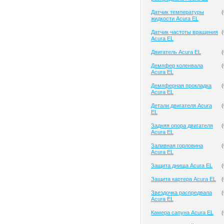
Датчик температуры
(
жидкости Acura EL
Датчик частоты вращения
(
Acura EL
Двигатель Acura EL
(
Демпфер коленвала
(
Acura EL
Демпферная прокладка
(
Acura EL
Детали двигателя Acura
(
EL
Задняя опора двигателя
(
Acura EL
Заливная горловина
(
Acura EL
Защита днища Acura EL
(
Защита картера Acura EL
(
Звездочка распредвала
(
Acura EL
Камера сапуна Acura EL
(