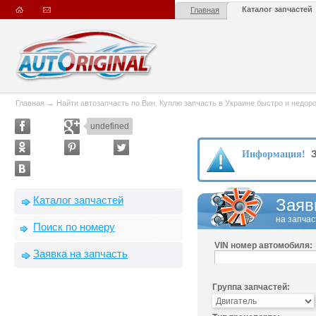
Каталог запчастей
Главная
Главная
→
Найти автозапчасть по Вин. Куплю запчасть в Украине быстро и недорого
undefined
З
Информация!
Каталог запчастей
Заяв
на запчас
Поиск по номеру
VIN номер автомобиля:
Заявка на запчасть
Группа запчастей: