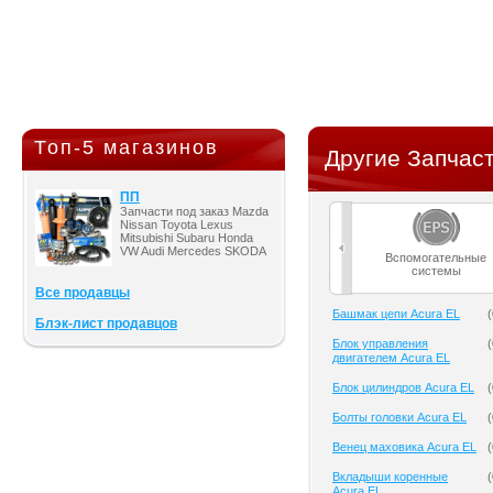
Топ-5 магазинов
Другие Запчаст
ПП
Запчасти под заказ Mazda
Nissan Toyota Lexus
Mitsubishi Subaru Honda
VW Audi Mercedes SKODA
Вспомогательные
системы
Все продавцы
Башмак цепи Acura EL
(
Блэк-лист продавцов
Блок управления
(
двигателем Acura EL
Блок цилиндров Acura EL
(
Болты головки Acura EL
(
Венец маховика Acura EL
(
Вкладыши коренные
(
Acura EL