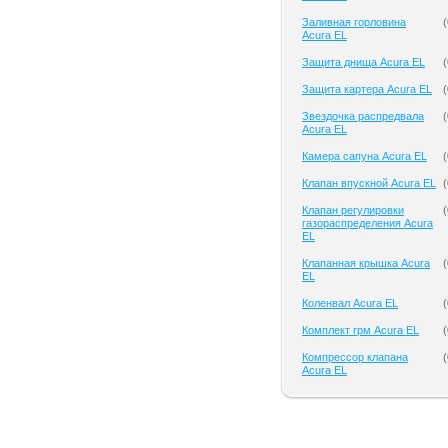
Заливная горловина
(
Acura EL
Защита днища Acura EL
(
Защита картера Acura EL
(
Звездочка распредвала
(
Acura EL
Камера сапуна Acura EL
(
Клапан впускной Acura EL
(
Клапан регулировки
(
газораспределения Acura
EL
Клапанная крышка Acura
(
EL
Коленвал Acura EL
(
Комплект грм Acura EL
(
Компрессор клапана
(
Acura EL