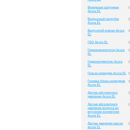
Вкладыши шатунные
(
Acura EL
Воздушный патрубок
(
Acura EL
Выпускной клапан Acura
(
EL
ГБО Acura EL
(
Гидрокомпенсатор Acura
(
EL
Гидронатяжитель Acura
(
EL
Гильза цилиндра Acura EL
(
Головка блока цилиндров
(
Acura EL
Датчик абсолютного
(
давления Acura EL
Датчик абсолютного
(
давления воздуха во
впускном коллекторе
Acura EL
Датчик давления масла
(
Acura EL