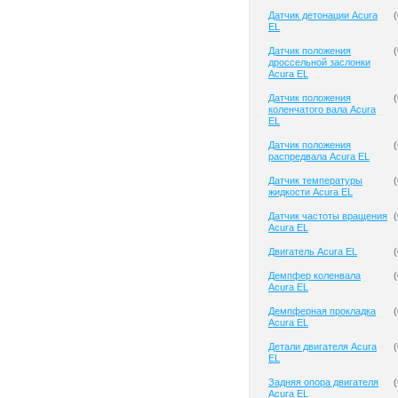
Датчик детонации Acura
(
EL
Датчик положения
(
дроссельной заслонки
Acura EL
Датчик положения
(
коленчатого вала Acura
EL
Датчик положения
(
распредвала Acura EL
Датчик температуры
(
жидкости Acura EL
Датчик частоты вращения
(
Acura EL
Двигатель Acura EL
(
Демпфер коленвала
(
Acura EL
Демпферная прокладка
(
Acura EL
Детали двигателя Acura
(
EL
Задняя опора двигателя
(
Acura EL