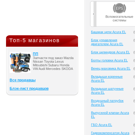
Вспомогательные
системы
Башмак цепи Acura EL
(
Топ-5 магазинов
Блок управления
(
двигателем Acura EL
Блок цилиндров Acura EL
(
ПП
Запчасти под заказ Mazda
Болты головки Acura EL
(
Nissan Toyota Lexus
Mitsubishi Subaru Honda
Венец маховика Acura EL
(
VW Audi Mercedes SKODA
Вкладыши коренные
(
Все продавцы
Acura EL
Блэк-лист продавцов
Вкладыши шатунные
(
Acura EL
Воздушный патрубок
(
Acura EL
Выпускной клапан Acura
(
EL
ГБО Acura EL
(
Гидрокомпенсатор Acura
(