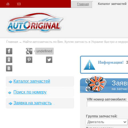
Каталог запчастей
Главная
Главная
→
Найти автозапчасть по Вин. Куплю запчасть в Украине быстро и недорого
undefined
З
Информация!
Каталог запчастей
Заяв
на запчас
Поиск по номеру
VIN номер автомобиля:
Заявка на запчасть
Группа запчастей: