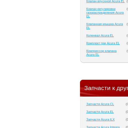
Клапан впускной Acura EL
(
Клапан регулировки
(
газораспределения Acura
EL
Клапанная крышка Acura
(
EL
Коленвал Acura EL
(
Комплект грм Acura EL
(
Компрессор клапана
(
Acura EL
Запчасти к дру
Запчасти Acura CL
(
Запчасти Acura EL
(
Запчасти Acura ILX
(
Запчасти Acura Integra
(