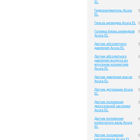
EL
Гидронатяжитель Acura
(
EL
Гильза цилиндра Acura EL
(
Головка блока цилиндров
(
Acura EL
Датчик абсолютного
(
давления Acura EL
Датчик абсолютного
(
давления воздуха во
впускном коллекторе
Acura EL
Датчик давления масла
(
Acura EL
Датчик детонации Acura
(
EL
Датчик положения
(
дроссельной заслонки
Acura EL
Датчик положения
(
коленчатого вала Acura
EL
Датчик положения
(
распредвала Acura EL