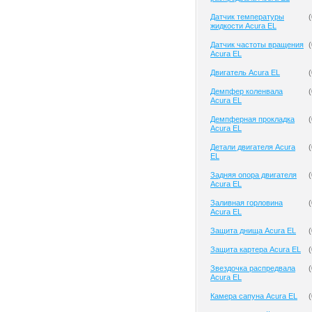
Датчик температуры
(
жидкости Acura EL
Датчик частоты вращения
(
Acura EL
Двигатель Acura EL
(
Демпфер коленвала
(
Acura EL
Демпферная прокладка
(
Acura EL
Детали двигателя Acura
(
EL
Задняя опора двигателя
(
Acura EL
Заливная горловина
(
Acura EL
Защита днища Acura EL
(
Защита картера Acura EL
(
Звездочка распредвала
(
Acura EL
Камера сапуна Acura EL
(