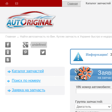
Каталог запчастей
Главная
Главная
→
Найти автозапчасть по Вин. Куплю запчасть в Украине быстро и недорого
undefined
З
Информация!
Каталог запчастей
Заяв
на запчас
Поиск по номеру
VIN номер автомобиля:
Заявка на запчасть
Группа запчастей: