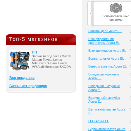
Вспомогательные
системы
Башмак цепи Acura EL
(
Топ-5 магазинов
Блок управления
(
двигателем Acura EL
Блок цилиндров Acura EL
(
ПП
Запчасти под заказ Mazda
Болты головки Acura EL
(
Nissan Toyota Lexus
Mitsubishi Subaru Honda
Венец маховика Acura EL
(
VW Audi Mercedes SKODA
Вкладыши коренные
(
Все продавцы
Acura EL
Блэк-лист продавцов
Вкладыши шатунные
(
Acura EL
Воздушный патрубок
(
Acura EL
Выпускной клапан Acura
(
EL
ГБО Acura EL
(
Гидрокомпенсатор Acura
(