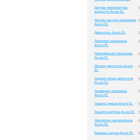
Датчик температуры
(
жидкости Acura EL
Датчик частоты вращения
(
Acura EL
Двигатель Acura EL
(
Демпфер коленвала
(
Acura EL
Демпферная прокладка
(
Acura EL
Детали двигателя Acura
(
EL
Задняя опора двигателя
(
Acura EL
Заливная горловина
(
Acura EL
Защита днища Acura EL
(
Защита картера Acura EL
(
Звездочка распредвала
(
Acura EL
Камера сапуна Acura EL
(