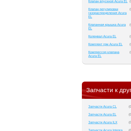
Клапан впускной Acura EL
(
Клапан регулировки
(
газораспределения Acura
EL
Клапанная крышка Acura
(
EL
Коленвал Acura EL
(
Комплект грм Acura EL
(
Компрессор клапана
(
Acura EL
Запчасти к дру
Запчасти Acura CL
(
Запчасти Acura EL
(
Запчасти Acura ILX
(
Запчасти Acura Integra
(