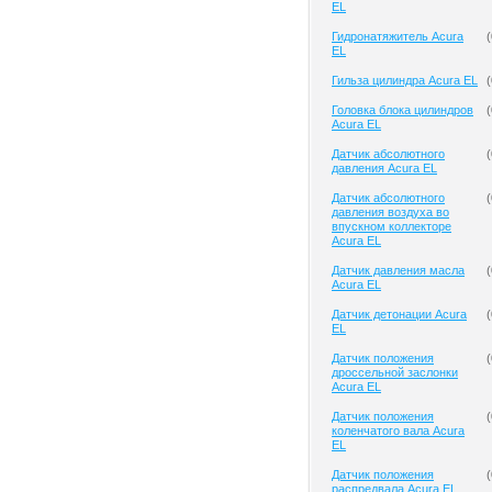
EL
Гидронатяжитель Acura
(
EL
Гильза цилиндра Acura EL
(
Головка блока цилиндров
(
Acura EL
Датчик абсолютного
(
давления Acura EL
Датчик абсолютного
(
давления воздуха во
впускном коллекторе
Acura EL
Датчик давления масла
(
Acura EL
Датчик детонации Acura
(
EL
Датчик положения
(
дроссельной заслонки
Acura EL
Датчик положения
(
коленчатого вала Acura
EL
Датчик положения
(
распредвала Acura EL