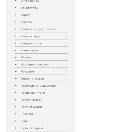
Интерфейсы
Ионизаторы
Карпет
Коврики
Комплекты центр.замков
Компрессоры
Конденсаторы
Коннекторы
Модули
Накладки на педали
Наушники
Омыватели фар
Переходники / адаптеры
Предохранители
Прикуриватели
Противоугонки
Решетки
Рули
Ручки передачи