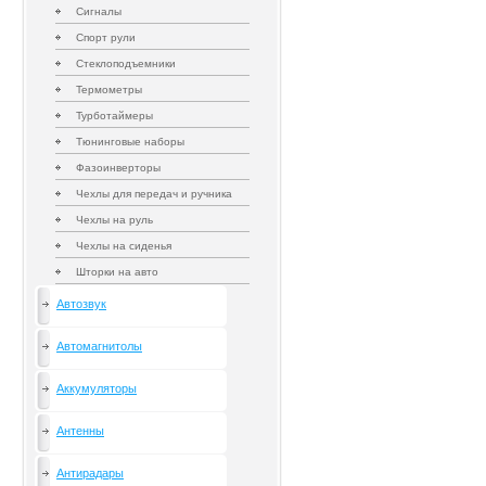
Сигналы
Спорт рули
Стеклоподъемники
Термометры
Турботаймеры
Тюнинговые наборы
Фазоинверторы
Чехлы для передач и ручника
Чехлы на руль
Чехлы на сиденья
Шторки на авто
Автозвук
Автомагнитолы
Аккумуляторы
Антенны
Антирадары