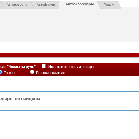
Автоаксессуары
Автоновости
Автофирмы
Форум
деле "Чехлы на руль"
Искать в описании товара
По цене
По производителю
овары не найдены