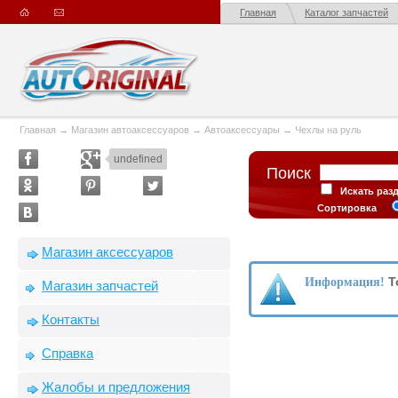
Главная
Каталог запчастей
Главная
→
Магазин автоаксессуаров
→
Автоаксессуары
→
Чехлы на руль
undefined
Поиск
Искать раз
Сортировка
Магазин аксессуаров
Т
Информация!
Магазин запчастей
Контакты
Справка
Жалобы и предложения