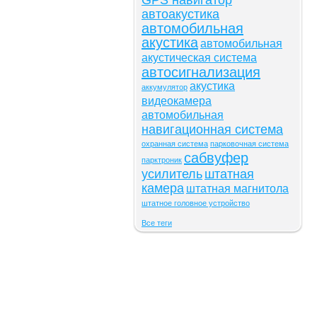
GPS навигатор
автоакустика
автомобильная
акустика
автомобильная
акустическая система
автосигнализация
акустика
аккумулятор
видеокамера
автомобильная
навигационная система
охранная система
парковочная система
сабвуфер
парктроник
усилитель
штатная
камера
штатная магнитола
штатное головное устройство
Все теги