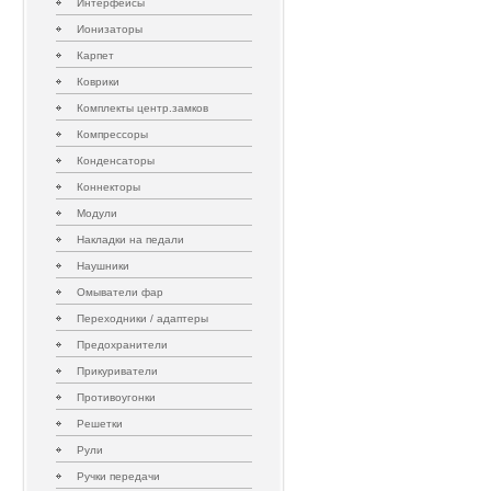
Интерфейсы
Ионизаторы
Карпет
Коврики
Комплекты центр.замков
Компрессоры
Конденсаторы
Коннекторы
Модули
Накладки на педали
Наушники
Омыватели фар
Переходники / адаптеры
Предохранители
Прикуриватели
Противоугонки
Решетки
Рули
Ручки передачи