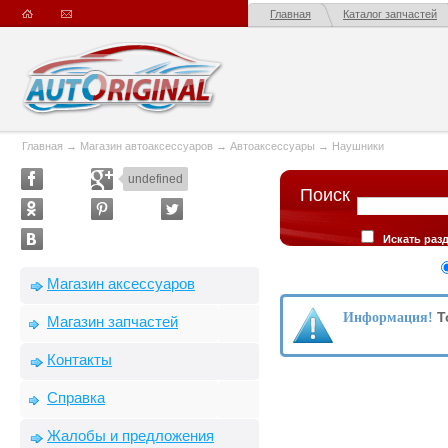
Главная
Каталог запчастей
Главная
→
Магазин автоаксессуаров
→
Автоаксессуары
→
Наушники
undefined
Поиск
Искать раз
описании товар
Сортировка
Магазин аксессуаров
производителю
Т
Информация!
Магазин запчастей
Контакты
Справка
Жалобы и предложения