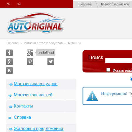
Главная
Каталог запчастей
Главная
→
Магазин автоаксессуаров
→
Антенны
undefined
Поиск
Искать раз
описании товар
Сортировка
Магазин аксессуаров
производителю
Т
Информация!
Магазин запчастей
Контакты
Справка
Жалобы и предложения