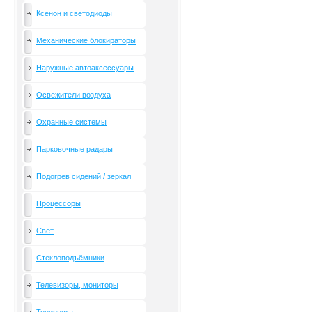
Ксенон и светодиоды
Механические блокираторы
Наружные автоаксессуары
Освежители воздуха
Охранные системы
Парковочные радары
Подогрев сидений / зеркал
Процессоры
Свет
Стеклоподъёмники
Телевизоры, мониторы