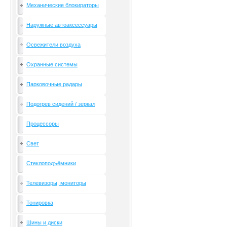
Механические блокираторы
Наружные автоаксессуары
Освежители воздуха
Охранные системы
Парковочные радары
Подогрев сидений / зеркал
Процессоры
Свет
Стеклоподъёмники
Телевизоры, мониторы
Тонировка
Шины и диски