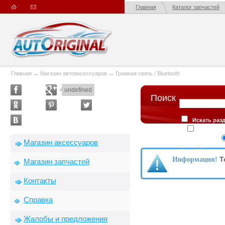
Главная
Каталог запчастей
Главная
→
Магазин автоаксессуаров
→
Громкая связь / Bluetooth
undefined
Поиск
Искать разд
Искать в
Сортировка
Магазин аксессуаров
производителю
Т
Информация!
Магазин запчастей
Контакты
Справка
Жалобы и предложения