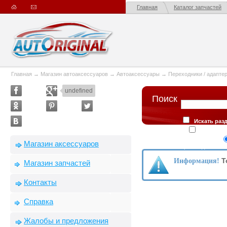
Главная
Каталог запчастей
Главная
→
Магазин автоаксессуаров
→
Автоаксессуары
→
Переходники / адапте
undefined
Поиск
Искать раз
Искать в
Сортировка
Магазин аксессуаров
производителю
Т
Информация!
Магазин запчастей
Контакты
Справка
Жалобы и предложения