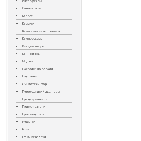
Интерфейсы
Ионизаторы
Карпет
Коврики
Комплекты центр.замков
Компрессоры
Конденсаторы
Коннекторы
Модули
Накладки на педали
Наушники
Омыватели фар
Переходники / адаптеры
Предохранители
Прикуриватели
Противоугонки
Решетки
Рули
Ручки передачи