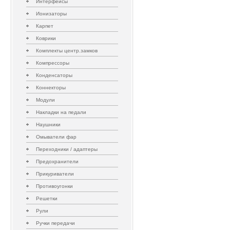
Интерфейсы
Ионизаторы
Карпет
Коврики
Комплекты центр.замков
Компрессоры
Конденсаторы
Коннекторы
Модули
Накладки на педали
Наушники
Омыватели фар
Переходники / адаптеры
Предохранители
Прикуриватели
Противоугонки
Решетки
Рули
Ручки передачи