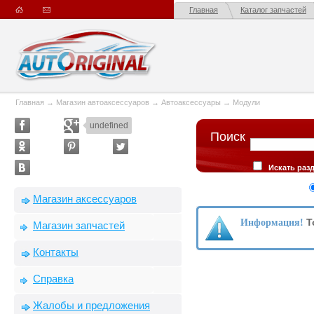
Главная
Каталог запчастей
Главная
→
Магазин автоаксессуаров
→
Автоаксессуары
→
Модули
undefined
Поиск
Искать раз
описании товар
Сортировка
Магазин аксессуаров
производителю
Т
Информация!
Магазин запчастей
Контакты
Справка
Жалобы и предложения