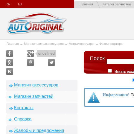
Главная
Каталог запчастей
Главная
→
Магазин автоаксессуаров
→
Автоаксессуары
→
Фазоинверторы
undefined
Поиск
Искать раз
Искать в опис
Сортировка
Магазин аксессуаров
производителю
Т
Информация!
Магазин запчастей
Контакты
Справка
Жалобы и предложения