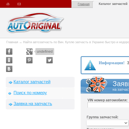
Каталог запчастей
Главная
Главная
→
Найти автозапчасть по Вин. Куплю запчасть в Украине быстро и недорого
undefined
З
Информация!
Каталог запчастей
Заяв
на запчас
Поиск по номеру
VIN номер автомобиля:
Заявка на запчасть
Группа запчастей: