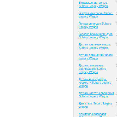
Вкладыши шатунные
(
Subaru Legacy Wagon
Выпускной клапан Subaru
(
Legacy Wagon
Гильза цилиндра Subaru
(
Legacy Wagon
Головка блока цилиндров
(
Subaru Legacy Wagon
Датчик давления масла
(
Subaru Legacy Wagon
Датчик детонации Subaru
(
Legacy Wagon
Датчик положения
(
распредвала Subaru
Legacy Wagon
Датчик температуры
(
жидкости Subaru Legacy
Wagon
Датчик частоты вращения
(
Subaru Legacy Wagon
Двигатель Subaru Legacy
(
Wagon
Демпфер коленвала
(