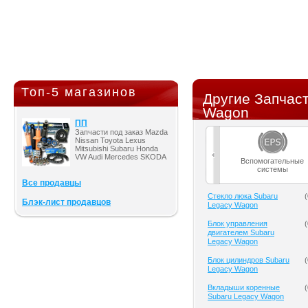
Топ-5 магазинов
Другие Запчаст
Wagon
ПП
Запчасти под заказ Mazda
Nissan Toyota Lexus
Mitsubishi Subaru Honda
VW Audi Mercedes SKODA
Вспомогательные
системы
Все продавцы
Cтекло люка Subaru
(
Блэк-лист продавцов
Legacy Wagon
Блок управления
(
двигателем Subaru
Legacy Wagon
Блок цилиндров Subaru
(
Legacy Wagon
Вкладыши коренные
(
Subaru Legacy Wagon