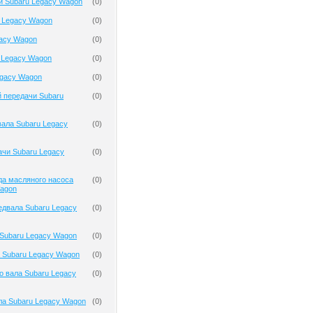
и Subaru Legacy Wagon
(
0
)
 Legacy Wagon
(
0
)
gacy Wagon
(
0
)
 Legacy Wagon
(
0
)
egacy Wagon
(
0
)
 передачи Subaru
(
0
)
ала Subaru Legacy
(
0
)
чи Subaru Legacy
(
0
)
да масляного насоса
(
0
)
Wagon
двала Subaru Legacy
(
0
)
Subaru Legacy Wagon
(
0
)
 Subaru Legacy Wagon
(
0
)
о вала Subaru Legacy
(
0
)
ла Subaru Legacy Wagon
(
0
)