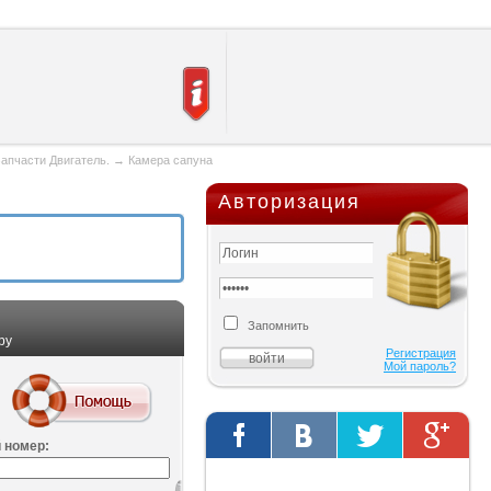
апчасти Двигатель.
→
Камера сапуна
Авторизация
Запомнить
ру
Регистрация
Мой пароль?
 номер:
Твиты от @AutOriginalShop