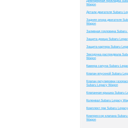
Демпферная прокладка Suba
Wagon
Детали двигателя Subaru L
Задняя опора двигателя Sub
Wagon
Заливная горловина Subaru
Защита днища Subaru Lega
Защита картера Subaru Leg
Звездочка распредвала Sub
Wagon
Камера сапуна Subaru Lega
Клапан впускной Subaru Le
Клапан регулировки газора
Subaru Legacy Wagon
Клапанная крышка Subaru L
Коленвал Subaru Legacy Wa
Комплект грм Subaru Legac
Компрессор клапана Subaru
Wagon