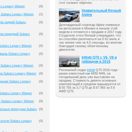
этот сегмент обречен.
ru Legacy Wagon
(
0
)
Удивительный Renault
 Subaru Legacy Wagon
(
1
)
Alpine
ла задний Subaru
(
0
)
Долгожданный спорткар Alpine появился
на автосалоне в Монако в начале этой
недели и готовится к продаже в 2017 году.
ла передний Subaru
(
0
)
Создатели этого Renault утверждают, что
он способен разогнаться на 0-62 миль в
час менее чем за 4,5 секунды, во многом
Subaru Legacy Wagon
(
0
)
благодаря своему облегченному
двигателю.
вала Subaru Legacy
(
0
)
Infiniti Q70 с V6, V8 и
гибридом в 2016
 Subaru Legacy Wagon
(
0
)
Роскошный седан
Infiniti
Q70 2016 года -
ранее известный как M35/ M45, на
на Subaru Legacy Wagon
(
0
)
сегодняшний день уже выставлен на
продажу. Стоимость девяти основных
емная Subaru Legacy
(
0
)
комплектаций в среднем варьируется от
$ 50 755 за 3,7 Q70 до $ 67 955 за 5.6
AWD Q70.
Subaru Legacy Wagon
(
0
)
 Subaru Legacy Wagon
(
0
)
кольцо форсунки Subaru
(
0
)
гателя Subaru Legacy
(
0
)