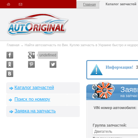
Каталог запчастей
Главная
Главная
→
Найти автозапчасть по Вин. Куплю запчасть в Украине быстро и недорого
undefined
З
Информация!
Каталог запчастей
Заяв
на запчас
Поиск по номеру
VIN номер автомобиля:
Заявка на запчасть
Группа запчастей: