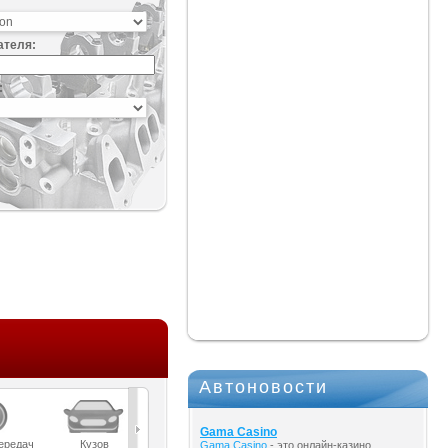
ателя:
:
Автоновости
Gama Casino
ередач
Кузов
Масла
Мост
Подвеска
Gama Casino
- это онлайн-казино,