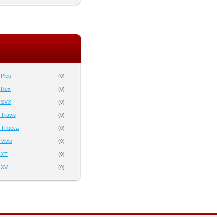
 Pleo
(
0
)
 Rex
(
0
)
 SVX
(
0
)
 Traviq
(
0
)
 Tribeca
(
0
)
Vivio
(
0
)
 XT
(
0
)
 XV
(
0
)