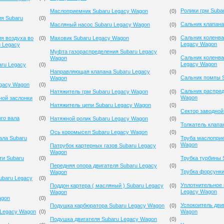
Ролики грм Suba
Маслоприемник Subaru Legacy Wagon
(
0
)
ия Subaru
(
0
)
Сальник клапана
Масляный насос Subaru Legacy Wagon
(
0
)
Сальник коленва
я воздуха во
(
0
)
Маховик Subaru Legacy Wagon
(
0
)
Legacy Wagon
u Legacy
Муфта газораспределения Subaru Legacy
(
0
)
Сальник коленва
Wagon
Legacy Wagon
aru Legacy
(
0
)
Направляющая клапана Subaru Legacy
(
0
)
Сальник помпы 
Wagon
egacy Wagon
(
0
)
Сальник распред
Натяжитель грм Subaru Legacy Wagon
(
0
)
Wagon
ной заслонки
(
0
)
Натяжитель цепи Subaru Legacy Wagon
(
0
)
Сектор заводной
го вала
(
0
)
Натяжной ролик Subaru Legacy Wagon
(
0
)
Толкатель клапа
Ось коромысел Subaru Legacy Wagon
(
0
)
ала Subaru
(
0
)
Труба маслопри
Wagon
Патрубок картерных газов Subaru Legacy
(
0
)
Wagon
ти Subaru
(
0
)
Трубка турбины 
Передняя опора двигателя Subaru Legacy
(
0
)
Трубка форсунки
Wagon
ubaru Legacy
(
0
)
Уплотнительное 
Поддон картера ( масляный ) Subaru Legacy
(
0
)
Legacy Wagon
Wagon
agon
(
0
)
Успокоитель дви
Подушка карбюратора Subaru Legacy Wagon
(
0
)
 Legacy Wagon
(
0
)
Wagon
Подушка двигателя Subaru Legacy Wagon
(
0
)