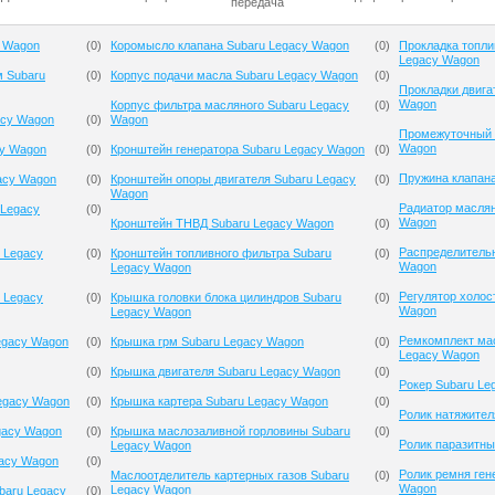
передача
y Wagon
(
0
)
Коромысло клапана Subaru Legacy Wagon
(
0
)
Прокладка топли
Legacy Wagon
м Subaru
(
0
)
Корпус подачи масла Subaru Legacy Wagon
(
0
)
Прокладки двига
Wagon
Корпус фильтра масляного Subaru Legacy
(
0
)
acy Wagon
(
0
)
Wagon
Промежуточный 
Wagon
cy Wagon
(
0
)
Кронштейн генератора Subaru Legacy Wagon
(
0
)
Пружина клапана
acy Wagon
(
0
)
Кронштейн опоры двигателя Subaru Legacy
(
0
)
Wagon
Радиатор масля
 Legacy
(
0
)
Wagon
Кронштейн ТНВД Subaru Legacy Wagon
(
0
)
Распределительн
 Legacy
(
0
)
Кронштейн топливного фильтра Subaru
(
0
)
Wagon
Legacy Wagon
Регулятор холос
 Legacy
(
0
)
Крышка головки блока цилиндров Subaru
(
0
)
Wagon
Legacy Wagon
Ремкомплект мас
egacy Wagon
(
0
)
Крышка грм Subaru Legacy Wagon
(
0
)
Legacy Wagon
(
0
)
Крышка двигателя Subaru Legacy Wagon
(
0
)
Рокер Subaru Le
egacy Wagon
(
0
)
Крышка картера Subaru Legacy Wagon
(
0
)
Ролик натяжител
gacy Wagon
(
0
)
Крышка маслозаливной горловины Subaru
(
0
)
Ролик паразитны
Legacy Wagon
gacy Wagon
(
0
)
Ролик ремня ген
Маслоотделитель картерных газов Subaru
(
0
)
Wagon
Legacy Wagon
baru Legacy
(
0
)