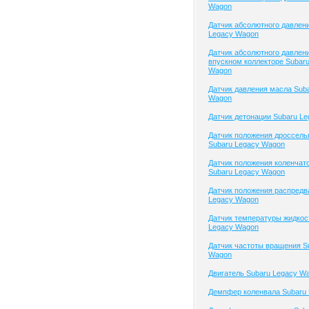
Wagon
Датчик абсолютного давлен
Legacy Wagon
Датчик абсолютного давлени
впускном коллекторе Subar
Wagon
Датчик давления масла Sub
Wagon
Датчик детонации Subaru L
Датчик положения дроссель
Subaru Legacy Wagon
Датчик положения коленчато
Subaru Legacy Wagon
Датчик положения распредв
Legacy Wagon
Датчик температуры жидкос
Legacy Wagon
Датчик частоты вращения S
Wagon
Двигатель Subaru Legacy W
Демпфер коленвала Subaru