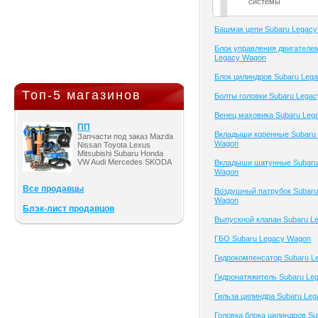
системы
Башмак цепи Subaru Legac
Блок управления двигателе
Legacy Wagon
Блок цилиндров Subaru Leg
Топ-5 магазинов
Болты головки Subaru Lega
Венец маховика Subaru Leg
ПП
Вкладыши коренные Subaru
Запчасти под заказ Mazda
Wagon
Nissan Toyota Lexus
Mitsubishi Subaru Honda
VW Audi Mercedes SKODA
Вкладыши шатунные Subaru
Wagon
Все продавцы
Воздушный патрубок Subaru
Wagon
Блэк-лист продавцов
Выпускной клапан Subaru L
ГБО Subaru Legacy Wagon
Гидрокомпенсатор Subaru L
Гидронатяжитель Subaru Le
Гильза цилиндра Subaru Le
Головка блока цилиндров Su