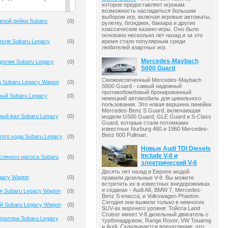
которое предоставляет игрокам
возможность насладиться большим
выбором игр, включая игровые автоматы,
вной рейки Subaru
(
0
)
рулетку, блэкджек, баккара и другие
классические казино-игры. Оно было
основано несколько лет назад и за это
теля Subaru Legacy
(
0
)
время стало популярным среди
любителей азартных игр.
Mercedes-Maybach
ролик Subaru Legacy
(
0
)
S600 Guard
Свежеиспеченный Mercedes-Maybach
 Subaru Legacy Wagon
(
0
)
S600 Guard - самый надежный
противобомбовый бронированный
ный Subaru Legacy
(
0
)
немецкий автомобиль для цивильного
пользования. Это новая вершина линейки
Mercedes-Benz S Guard, включающая
ый вал Subaru Legacy
(
0
)
модели G500 Guard, GLE Guard и S-Class
Guard, которые стали потомками
известных Nurburg 460 и 1960 Mercedes-
Benz 600 Pullman.
того хода Subaru Legacy
(
0
)
Новые Audi TDI Diesels
Include V-8 и
ляного насоса Subaru
(
0
)
электрический V-6
Десять лет назад в Европе модой
gacy Wagon
(
0
)
правили дизельные V-8. Вы можете
встретить их в известных внедорожниках
и седанах - Audi A8, BMW 7, Mercedes-
я Subaru Legacy Wagon
(
0
)
Benz S-класса, и Volkswagen Phaeton.
Сегодня они выжили только в немногих
й Subaru Legacy Wagon
(
0
)
SUV-ах верхнего уровня: Тойота Land
Cruiser имеет V-8 дизельный двигатель с
ератора Subaru Legacy
(
0
)
турбонаддувом, Range Rover, VW Touareg
и Audi. Складывается впечатление, что