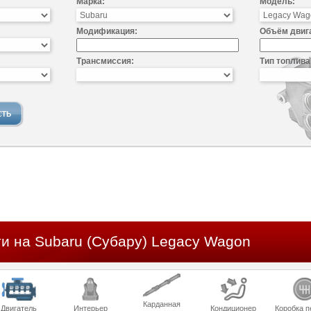
Марка:
Модель:
Модификация:
Объём двиг
Трансмиссия:
Тип топлива
ти на Subaru (Субару) Legacy Wagon
Карданная
Двигатель
Интерьер
Кондиционер
Коробка п