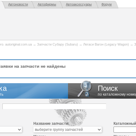
Автоновости
Автофирмы
Автоаксессуары
Форум
. autoriginal.com.ua
→
Запчасти Субару (Subaru)
→
Легаси Вагон (Legacy Wagon)
→
З
аявки на запчасти не найдены
ка
Поиск
ть
по каталожному номе
Название запчасти:
Каталожный