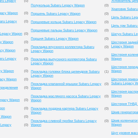
ru Legacy
(
0
)
Успокоитель цеп
Полукольца Subaru Legacy Wagon
(
0
)
Храповик Subaru
egacy Wagon
(
0
)
Поршень Subaru Legacy Wagon
(
0
)
Цепь Subaru Le
aru Legacy
(
0
)
Поршневые кольца Subaru Legacy Wagon
(
0
)
Цепь грм Subaru
Поршневые пальцы Subaru Legacy Wagon
(
0
)
 Legacy Wagon
(
0
)
Шатун Subaru L
Поршня Subaru Legacy Wagon
(
0
)
cy Wagon
(
0
)
Шестерня задней
Legacy Wagon
Прокладка впускного коллектора Subaru
(
0
)
acy Wagon
(
0
)
Legacy Wagon
Шестерня коленв
aru Legacy
(
0
)
Wagon
Прокладка выпускного коллектора Subaru
(
0
)
Legacy Wagon
Шестерня переда
cy Wagon
(
0
)
Wagon
Прокладка головки блока цилиндров Subaru
(
1
)
Legacy Wagon
gacy Wagon
(
0
)
Шестерня приво
Subaru Legacy 
Прокладка клапанной крышки Subaru Legacy
(
0
)
спределения
(
0
)
Wagon
Шестерня распре
Wagon
Прокладка масляного насоса Subaru Legacy
(
0
)
egacy Wagon
(
0
)
Wagon
Шестерня ТНВД 
gon
(
0
)
Прокладка поддона картера Subaru Legacy
(
0
)
Шкив генератора
Wagon
y Wagon
(
0
)
Шкив коленчатог
Прокладка сливной пробки Subaru Legacy
(
0
)
Wagon
 Legacy
(
0
)
Wagon
Щуп уровня мас