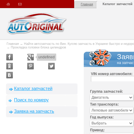
Каталог запчастей
Главная
Главная
→
Найти автозапчасть по Вин. Куплю запчасть в Украине быстро и недорого
→
Прокладка головки блока цилиндров
Заяв
undefined
на запчас
VIN номер автомобиля:
Каталог запчастей
Группа запчастей:
Поиск по номеру
Тип транспорта:
Заявка на запчасть
Год выпуска:
Привод: