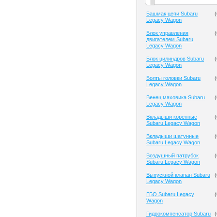
Башмак цепи Subaru
(
Legacy Wagon
Блок управления
(
двигателем Subaru
Legacy Wagon
Блок цилиндров Subaru
(
Legacy Wagon
Болты головки Subaru
(
Legacy Wagon
Венец маховика Subaru
(
Legacy Wagon
Вкладыши коренные
(
Subaru Legacy Wagon
Вкладыши шатунные
(
Subaru Legacy Wagon
Воздушный патрубок
(
Subaru Legacy Wagon
Выпускной клапан Subaru
(
Legacy Wagon
ГБО Subaru Legacy
(
Wagon
Гидрокомпенсатор Subaru
(