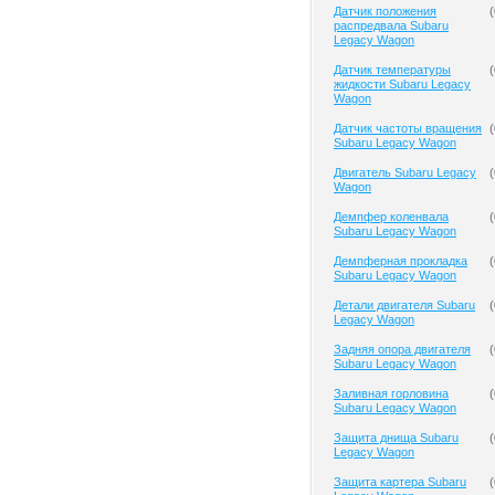
Датчик положения
(
распредвала Subaru
Legacy Wagon
Датчик температуры
(
жидкости Subaru Legacy
Wagon
Датчик частоты вращения
(
Subaru Legacy Wagon
Двигатель Subaru Legacy
(
Wagon
Демпфер коленвала
(
Subaru Legacy Wagon
Демпферная прокладка
(
Subaru Legacy Wagon
Детали двигателя Subaru
(
Legacy Wagon
Задняя опора двигателя
(
Subaru Legacy Wagon
Заливная горловина
(
Subaru Legacy Wagon
Защита днища Subaru
(
Legacy Wagon
Защита картера Subaru
(