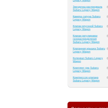
Legacy Wagon
Звездочка распредвала
(
Subaru Legacy Wagon
Камера сапуна Subaru
(
Legacy Wagon
Клапан впускной Subaru
(
Legacy Wagon
Клапан регулировки
(
газораспределения
Subaru Legacy Wagon
Клапанная крышка Subaru
(
Legacy Wagon
Коленвал Subaru Legacy
(
Wagon
Комплект грм Subaru
(
Legacy Wagon
Компрессор клапана
(
Subaru Legacy Wagon