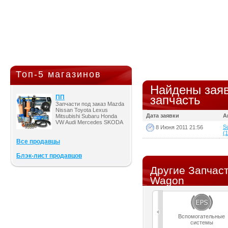
Топ-5 магазинов
Найдены заяв
запчасть
ПП
Запчасти под заказ Mazda
Nissan Toyota Lexus
Дата заявки
А
Mitsubishi Subaru Honda
VW Audi Mercedes SKODA
S
8 Июня 2011 21:56
(1
Все продавцы
Блэк-лист продавцов
Другие Запчаст
Wagon
Вспомогательные
системы