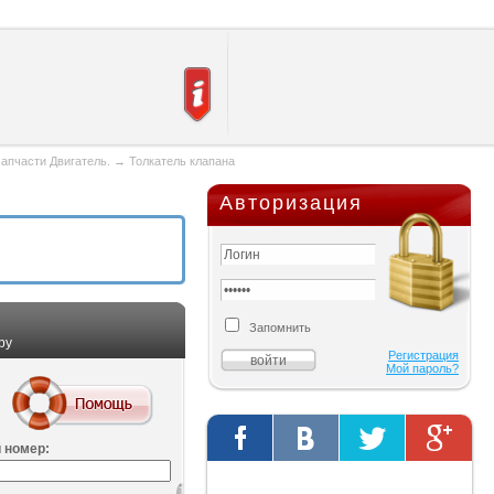
апчасти Двигатель.
→
Толкатель клапана
Авторизация
Запомнить
ру
Регистрация
Мой пароль?
 номер:
Твиты от @AutOriginalShop