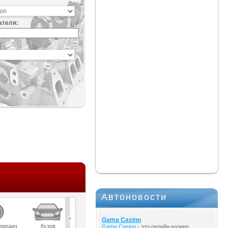
ателя:
:
Автоновости
Gama Casino
ередач
Кузов
Масла
Мост
Подвеска
Gama Casino
- это онлайн-казино,