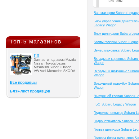
системы
Башмак цепи Subaru Legac
Блок управления двигателе
Legacy Wagon
Блок цилиндров Subaru Leg
Топ-5 магазинов
Болты головки Subaru Lega
Венец маховика Subaru Leg
ПП
Вкладыши коренные Subaru
Запчасти под заказ Mazda
Wagon
Nissan Toyota Lexus
Mitsubishi Subaru Honda
VW Audi Mercedes SKODA
Вкладыши шатунные Subaru
Wagon
Все продавцы
Воздушный патрубок Subaru
Wagon
Блэк-лист продавцов
Выпускной клапан Subaru L
ГБО Subaru Legacy Wagon
Гидрокомпенсатор Subaru L
Гидронатяжитель Subaru Le
Гильза цилиндра Subaru Le
Головка блока цилиндров Su