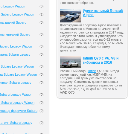
этот сегмент обречен.
ru Legacy Wagon
(
0
)
Удивительный Renault
 Subaru Legacy Wagon
(
1
)
Alpine
ла задний Subaru
(
0
)
Долгожданный спорткар Alpine появился
на автосалоне в Монако в начале этой
недели и готовится к продаже в 2017 году.
ла передний Subaru
(
0
)
Создатели этого Renault утверждают, что
он способен разогнаться на 0-62 миль в
час менее чем за 4,5 секунды, во многом
Subaru Legacy Wagon
(
0
)
благодаря своему облегченному
двигателю.
вала Subaru Legacy
(
0
)
Infiniti Q70 с V6, V8 и
гибридом в 2016
 Subaru Legacy Wagon
(
0
)
Роскошный седан
Infiniti
Q70 2016 года -
ранее известный как M35/ M45, на
на Subaru Legacy Wagon
(
0
)
сегодняшний день уже выставлен на
продажу. Стоимость девяти основных
емная Subaru Legacy
(
0
)
комплектаций в среднем варьируется от
$ 50 755 за 3,7 Q70 до $ 67 955 за 5.6
AWD Q70.
Subaru Legacy Wagon
(
0
)
 Subaru Legacy Wagon
(
0
)
кольцо форсунки Subaru
(
0
)
гателя Subaru Legacy
(
0
)