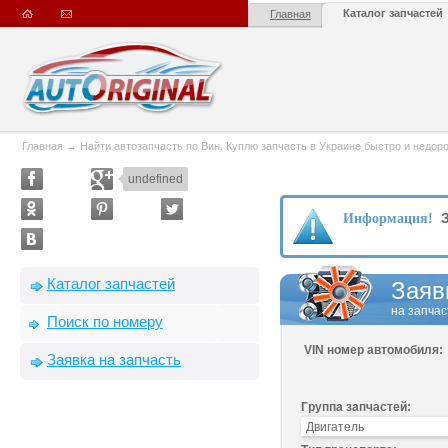
Каталог запчастей
Главная
Главная
→
Найти автозапчасть по Вин. Куплю запчасть в Украине быстро и недорого
undefined
З
Информация!
Каталог запчастей
Заяв
на запчас
Поиск по номеру
VIN номер автомобиля:
Заявка на запчасть
Группа запчастей: