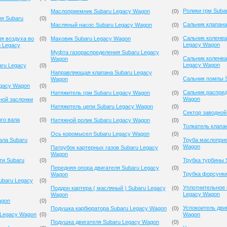
Ролики грм Suba
Маслоприемник Subaru Legacy Wagon
(
0
)
ия Subaru
(
0
)
Сальник клапана
Масляный насос Subaru Legacy Wagon
(
0
)
Сальник коленва
я воздуха во
(
0
)
Маховик Subaru Legacy Wagon
(
0
)
Legacy Wagon
u Legacy
Муфта газораспределения Subaru Legacy
(
0
)
Сальник коленва
Wagon
Legacy Wagon
aru Legacy
(
0
)
Направляющая клапана Subaru Legacy
(
0
)
Сальник помпы 
Wagon
egacy Wagon
(
0
)
Сальник распред
Натяжитель грм Subaru Legacy Wagon
(
0
)
Wagon
ной заслонки
(
0
)
Натяжитель цепи Subaru Legacy Wagon
(
0
)
Сектор заводной
го вала
(
0
)
Натяжной ролик Subaru Legacy Wagon
(
0
)
Толкатель клапа
Ось коромысел Subaru Legacy Wagon
(
0
)
ала Subaru
(
0
)
Труба маслопри
Wagon
Патрубок картерных газов Subaru Legacy
(
0
)
Wagon
ти Subaru
(
0
)
Трубка турбины 
Передняя опора двигателя Subaru Legacy
(
0
)
Трубка форсунки
Wagon
ubaru Legacy
(
0
)
Уплотнительное 
Поддон картера ( масляный ) Subaru Legacy
(
0
)
Legacy Wagon
Wagon
agon
(
0
)
Успокоитель дви
Подушка карбюратора Subaru Legacy Wagon
(
0
)
 Legacy Wagon
(
0
)
Wagon
Подушка двигателя Subaru Legacy Wagon
(
0
)