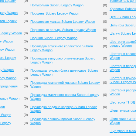
ru Legacy
(
0
)
Успокоитель цеп
Полукольца Subaru Legacy Wagon
(
0
)
Храповик Subaru
egacy Wagon
(
0
)
Поршень Subaru Legacy Wagon
(
0
)
Цепь Subaru Le
aru Legacy
(
0
)
Поршневые кольца Subaru Legacy Wagon
(
0
)
Цепь грм Subaru
Поршневые пальцы Subaru Legacy Wagon
(
0
)
 Legacy Wagon
(
0
)
Шатун Subaru L
Поршня Subaru Legacy Wagon
(
0
)
cy Wagon
(
0
)
Шестерня задней
Legacy Wagon
Прокладка впускного коллектора Subaru
(
0
)
acy Wagon
(
0
)
Legacy Wagon
Шестерня коленв
aru Legacy
(
0
)
Wagon
Прокладка выпускного коллектора Subaru
(
0
)
Legacy Wagon
Шестерня переда
cy Wagon
(
0
)
Wagon
Прокладка головки блока цилиндров Subaru
(
1
)
Legacy Wagon
gacy Wagon
(
0
)
Шестерня приво
Subaru Legacy 
Прокладка клапанной крышки Subaru Legacy
(
0
)
спределения
(
0
)
Wagon
Шестерня распре
Wagon
Прокладка масляного насоса Subaru Legacy
(
0
)
egacy Wagon
(
0
)
Wagon
Шестерня ТНВД 
gon
(
0
)
Прокладка поддона картера Subaru Legacy
(
0
)
Шкив генератора
Wagon
y Wagon
(
0
)
Шкив коленчатог
Прокладка сливной пробки Subaru Legacy
(
0
)
Wagon
 Legacy
(
0
)
Wagon
Щуп уровня мас