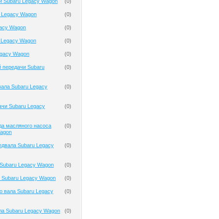
и Subaru Legacy Wagon
(
0
)
 Legacy Wagon
(
0
)
gacy Wagon
(
0
)
 Legacy Wagon
(
0
)
egacy Wagon
(
0
)
 передачи Subaru
(
0
)
ала Subaru Legacy
(
0
)
чи Subaru Legacy
(
0
)
да масляного насоса
(
0
)
Wagon
двала Subaru Legacy
(
0
)
Subaru Legacy Wagon
(
0
)
 Subaru Legacy Wagon
(
0
)
о вала Subaru Legacy
(
0
)
ла Subaru Legacy Wagon
(
0
)