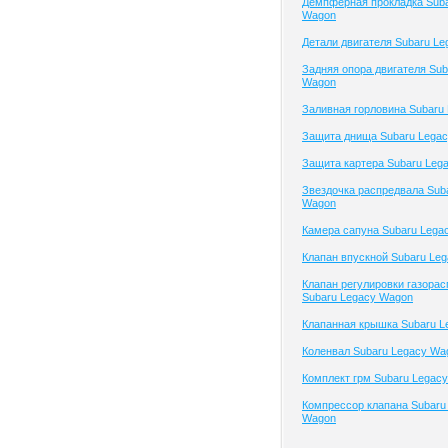
Демпферная прокладка Suba
Wagon
Детали двигателя Subaru L
Задняя опора двигателя Sub
Wagon
Заливная горловина Subaru
Защита днища Subaru Lega
Защита картера Subaru Leg
Звездочка распредвала Sub
Wagon
Камера сапуна Subaru Lega
Клапан впускной Subaru Le
Клапан регулировки газора
Subaru Legacy Wagon
Клапанная крышка Subaru L
Коленвал Subaru Legacy Wa
Комплект грм Subaru Legac
Компрессор клапана Subaru
Wagon