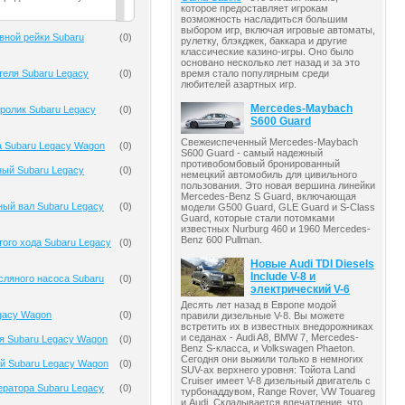
которое предоставляет игрокам
возможность насладиться большим
выбором игр, включая игровые автоматы,
вной рейки Subaru
(
0
)
рулетку, блэкджек, баккара и другие
классические казино-игры. Оно было
основано несколько лет назад и за это
теля Subaru Legacy
(
0
)
время стало популярным среди
любителей азартных игр.
Mercedes-Maybach
ролик Subaru Legacy
(
0
)
S600 Guard
Свежеиспеченный Mercedes-Maybach
 Subaru Legacy Wagon
(
0
)
S600 Guard - самый надежный
противобомбовый бронированный
ный Subaru Legacy
(
0
)
немецкий автомобиль для цивильного
пользования. Это новая вершина линейки
Mercedes-Benz S Guard, включающая
ый вал Subaru Legacy
(
0
)
модели G500 Guard, GLE Guard и S-Class
Guard, которые стали потомками
известных Nurburg 460 и 1960 Mercedes-
Benz 600 Pullman.
того хода Subaru Legacy
(
0
)
Новые Audi TDI Diesels
Include V-8 и
ляного насоса Subaru
(
0
)
электрический V-6
Десять лет назад в Европе модой
gacy Wagon
(
0
)
правили дизельные V-8. Вы можете
встретить их в известных внедорожниках
и седанах - Audi A8, BMW 7, Mercedes-
я Subaru Legacy Wagon
(
0
)
Benz S-класса, и Volkswagen Phaeton.
Сегодня они выжили только в немногих
й Subaru Legacy Wagon
(
0
)
SUV-ах верхнего уровня: Тойота Land
Cruiser имеет V-8 дизельный двигатель с
ератора Subaru Legacy
(
0
)
турбонаддувом, Range Rover, VW Touareg
и Audi. Складывается впечатление, что