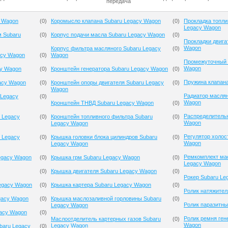
передача
y Wagon
(
0
)
Коромысло клапана Subaru Legacy Wagon
(
0
)
Прокладка топли
Legacy Wagon
м Subaru
(
0
)
Корпус подачи масла Subaru Legacy Wagon
(
0
)
Прокладки двига
Wagon
Корпус фильтра масляного Subaru Legacy
(
0
)
acy Wagon
(
0
)
Wagon
Промежуточный 
Wagon
cy Wagon
(
0
)
Кронштейн генератора Subaru Legacy Wagon
(
0
)
Пружина клапана
acy Wagon
(
0
)
Кронштейн опоры двигателя Subaru Legacy
(
0
)
Wagon
Радиатор масля
 Legacy
(
0
)
Wagon
Кронштейн ТНВД Subaru Legacy Wagon
(
0
)
Распределительн
 Legacy
(
0
)
Кронштейн топливного фильтра Subaru
(
0
)
Wagon
Legacy Wagon
Регулятор холос
 Legacy
(
0
)
Крышка головки блока цилиндров Subaru
(
0
)
Wagon
Legacy Wagon
Ремкомплект мас
egacy Wagon
(
0
)
Крышка грм Subaru Legacy Wagon
(
0
)
Legacy Wagon
(
0
)
Крышка двигателя Subaru Legacy Wagon
(
0
)
Рокер Subaru Le
egacy Wagon
(
0
)
Крышка картера Subaru Legacy Wagon
(
0
)
Ролик натяжител
gacy Wagon
(
0
)
Крышка маслозаливной горловины Subaru
(
0
)
Ролик паразитны
Legacy Wagon
gacy Wagon
(
0
)
Ролик ремня ген
Маслоотделитель картерных газов Subaru
(
0
)
Wagon
Legacy Wagon
baru Legacy
(
0
)