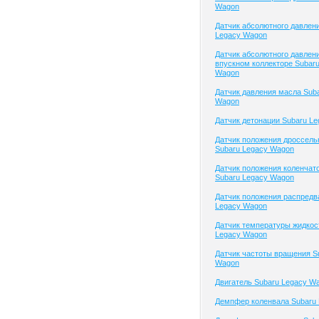
Wagon
Датчик абсолютного давлен
Legacy Wagon
Датчик абсолютного давлени
впускном коллекторе Subar
Wagon
Датчик давления масла Sub
Wagon
Датчик детонации Subaru L
Датчик положения дроссель
Subaru Legacy Wagon
Датчик положения коленчато
Subaru Legacy Wagon
Датчик положения распредв
Legacy Wagon
Датчик температуры жидкос
Legacy Wagon
Датчик частоты вращения S
Wagon
Двигатель Subaru Legacy W
Демпфер коленвала Subaru