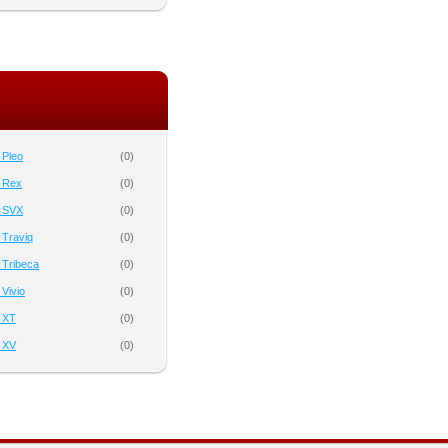
 Pleo
(
0
)
 Rex
(
0
)
 SVX
(
0
)
 Traviq
(
0
)
 Tribeca
(
0
)
Vivio
(
0
)
 XT
(
0
)
 XV
(
0
)