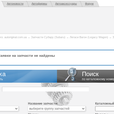
Автоновости
Автофирмы
Автоаксессуары
Форум
. autoriginal.com.ua
→
Запчасти Субару (Subaru)
→
Легаси Вагон (Legacy Wagon)
→
З
аявки на запчасти не найдены
ка
Поиск
ть
по каталожному номе
Название запчасти:
Каталожный