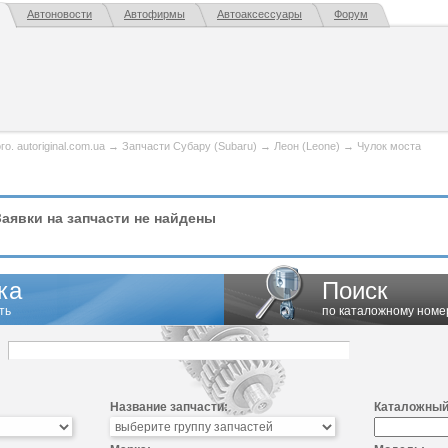
Автоновости
Автофирмы
Автоаксессуары
Форум
. autoriginal.com.ua
→
Запчасти Субару (Subaru)
→
Леон (Leone)
→
Чулок моста
аявки на запчасти не найдены
ка
Поиск
ть
по каталожному номе
Название запчасти:
Каталожный