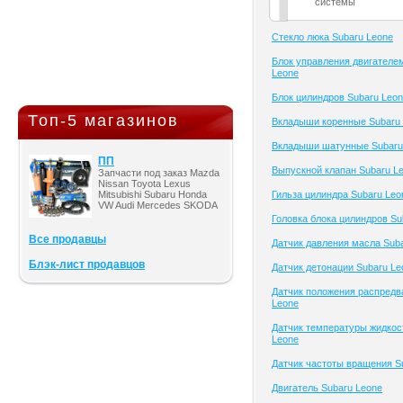
системы
Cтекло люка Subaru Leone
Блок управления двигателе
Leone
Блок цилиндров Subaru Leo
Топ-5 магазинов
Вкладыши коренные Subaru
Вкладыши шатунные Subaru
ПП
Выпускной клапан Subaru L
Запчасти под заказ Mazda
Nissan Toyota Lexus
Mitsubishi Subaru Honda
Гильза цилиндра Subaru Leo
VW Audi Mercedes SKODA
Головка блока цилиндров Su
Все продавцы
Датчик давления масла Sub
Блэк-лист продавцов
Датчик детонации Subaru Le
Датчик положения распредв
Leone
Датчик температуры жидкос
Leone
Датчик частоты вращения S
Двигатель Subaru Leone