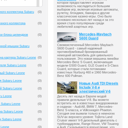
которое предоставляет игрокам
возможность насладиться большим
выбором игр, включая игровые автоматы,
ного коллектора Subaru
(
0
)
рулетку, блэкджек, баккара и другие
классические казино-игры. Оно было
основано несколько лет назад и за это
кного коллектора
(
0
)
время стало популярным среди
любителей азартных игр.
Mercedes-Maybach
ки блока цилиндров
(
0
)
S600 Guard
Свежеиспеченный Mercedes-Maybach
нной крышки Subaru
(
0
)
S600 Guard - самый надежный
противобомбовый бронированный
немецкий автомобиль для цивильного
на картера Subaru Leone
(
0
)
пользования. Это новая вершина линейки
Mercedes-Benz S Guard, включающая
теля Subaru Leone
(
0
)
модели G500 Guard, GLE Guard и S-Class
Guard, которые стали потомками
известных Nurburg 460 и 1960 Mercedes-
ый Subaru Leone
(
0
)
Benz 600 Pullman.
я Subaru Leone
(
0
)
Новые Audi TDI Diesels
Include V-8 и
й Subaru Leone
(
0
)
электрический V-6
ru Leone
(
0
)
Десять лет назад в Европе модой
правили дизельные V-8. Вы можете
встретить их в известных внедорожниках
 Subaru Leone
(
0
)
и седанах - Audi A8, BMW 7, Mercedes-
Benz S-класса, и Volkswagen Phaeton.
на Subaru Leone
(
0
)
Сегодня они выжили только в немногих
SUV-ах верхнего уровня: Тойота Land
и Subaru Leone
(
0
)
Cruiser имеет V-8 дизельный двигатель с
турбонаддувом, Range Rover, VW Touareg
 Leone
(
0
)
и Audi. Складывается впечатление, что