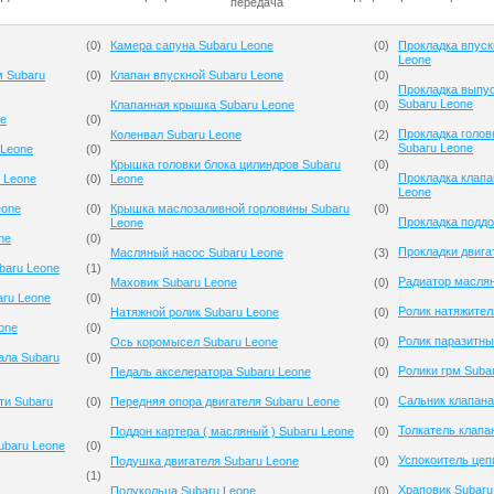
передача
(
0
)
Камера сапуна Subaru Leone
(
0
)
Прокладка впуск
Leone
м Subaru
(
0
)
Клапан впускной Subaru Leone
(
0
)
Прокладка выпус
Subaru Leone
Клапанная крышка Subaru Leone
(
0
)
ne
(
0
)
Прокладка голов
Коленвал Subaru Leone
(
2
)
Subaru Leone
 Leone
(
0
)
Крышка головки блока цилиндров Subaru
(
0
)
Прокладка клапа
 Leone
(
0
)
Leone
Leone
eone
(
0
)
Крышка маслозаливной горловины Subaru
(
0
)
Прокладка поддо
Leone
ne
(
0
)
Прокладки двига
Масляный насос Subaru Leone
(
3
)
baru Leone
(
1
)
Радиатор маслян
Маховик Subaru Leone
(
0
)
aru Leone
(
0
)
Ролик натяжител
Натяжной ролик Subaru Leone
(
0
)
one
(
0
)
Ролик паразитны
Ось коромысел Subaru Leone
(
0
)
ала Subaru
(
0
)
Ролики грм Suba
Педаль акселератора Subaru Leone
(
0
)
Сальник клапана
ти Subaru
(
0
)
Передняя опора двигателя Subaru Leone
(
0
)
Толкатель клапа
Поддон картера ( масляный ) Subaru Leone
(
0
)
ubaru Leone
(
0
)
Успокоитель цеп
Подушка двигателя Subaru Leone
(
0
)
(
1
)
Храповик Subaru
Полукольца Subaru Leone
(
0
)