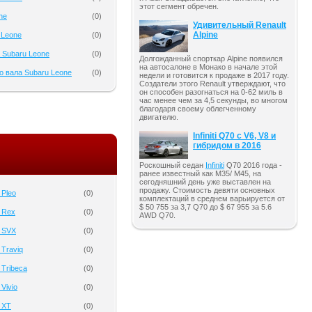
этот сегмент обречен.
ne
(
0
)
Удивительный Renault
Alpine
 Leone
(
0
)
 Subaru Leone
(
0
)
Долгожданный спорткар Alpine появился
на автосалоне в Монако в начале этой
о вала Subaru Leone
(
0
)
недели и готовится к продаже в 2017 году.
Создатели этого Renault утверждают, что
он способен разогнаться на 0-62 миль в
час менее чем за 4,5 секунды, во многом
благодаря своему облегченному
двигателю.
Infiniti Q70 с V6, V8 и
гибридом в 2016
Роскошный седан
Infiniti
Q70 2016 года -
ранее известный как M35/ M45, на
сегодняшний день уже выставлен на
продажу. Стоимость девяти основных
 Pleo
(
0
)
комплектаций в среднем варьируется от
$ 50 755 за 3,7 Q70 до $ 67 955 за 5.6
 Rex
(
0
)
AWD Q70.
 SVX
(
0
)
 Traviq
(
0
)
 Tribeca
(
0
)
Vivio
(
0
)
 XT
(
0
)