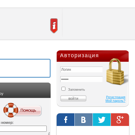
Авторизация
Запомнить
ру
Регистрация
Мой пароль?
 номер:
Твиты от @AutOriginalShop