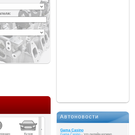
ателя:
:
Автоновости
Gama Casino
ередач
Кузов
Масла
Мост
Подвеска
Gama Casino
- это онлайн-казино,