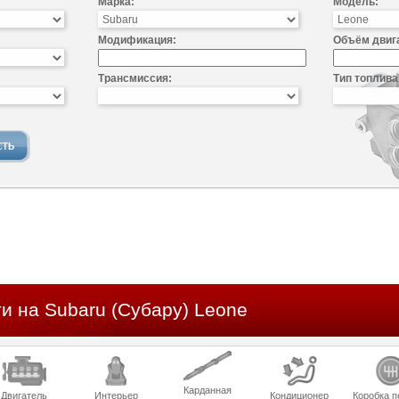
Марка:
Модель:
Модификация:
Объём двиг
Трансмиссия:
Тип топлива
и на Subaru (Субару) Leone
Карданная
Двигатель
Интерьер
Кондиционер
Коробка п