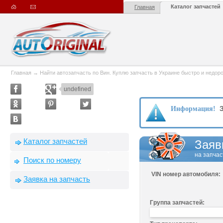
Каталог запчастей
Главная
Главная
→
Найти автозапчасть по Вин. Куплю запчасть в Украине быстро и недорого
undefined
З
Информация!
Каталог запчастей
Заяв
на запчас
Поиск по номеру
VIN номер автомобиля:
Заявка на запчасть
Группа запчастей: