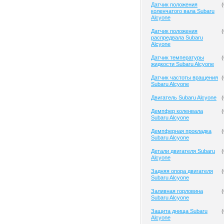
Датчик положения
(
коленчатого вала Subaru
Alcyone
Датчик положения
(
распредвала Subaru
Alcyone
Датчик температуры
(
жидкости Subaru Alcyone
Датчик частоты вращения
(
Subaru Alcyone
Двигатель Subaru Alcyone
(
Демпфер коленвала
(
Subaru Alcyone
Демпферная прокладка
(
Subaru Alcyone
Детали двигателя Subaru
(
Alcyone
Задняя опора двигателя
(
Subaru Alcyone
Заливная горловина
(
Subaru Alcyone
Защита днища Subaru
(
Alcyone