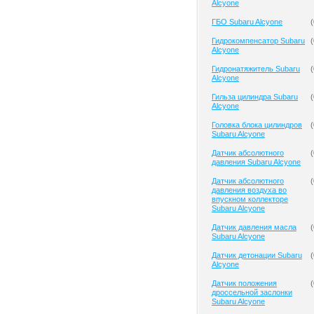
Alcyone
ГБО Subaru Alcyone
(
Гидрокомпенсатор Subaru
(
Alcyone
Гидронатяжитель Subaru
(
Alcyone
Гильза цилиндра Subaru
(
Alcyone
Головка блока цилиндров
(
Subaru Alcyone
Датчик абсолютного
(
давления Subaru Alcyone
Датчик абсолютного
(
давления воздуха во
впускном коллекторе
Subaru Alcyone
Датчик давления масла
(
Subaru Alcyone
Датчик детонации Subaru
(
Alcyone
Датчик положения
(
дроссельной заслонки
Subaru Alcyone