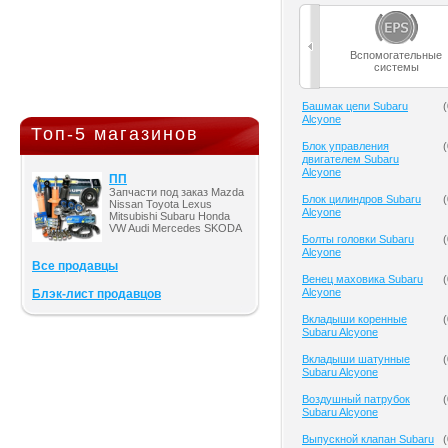
Вспомогательные
системы
Башмак цепи Subaru
(
Alcyone
Топ-5 магазинов
Блок управления
(
двигателем Subaru
Alcyone
ПП
Запчасти под заказ Mazda
Блок цилиндров Subaru
(
Nissan Toyota Lexus
Alcyone
Mitsubishi Subaru Honda
VW Audi Mercedes SKODA
Болты головки Subaru
(
Alcyone
Все продавцы
Венец маховика Subaru
(
Alcyone
Блэк-лист продавцов
Вкладыши коренные
(
Subaru Alcyone
Вкладыши шатунные
(
Subaru Alcyone
Воздушный патрубок
(
Subaru Alcyone
Выпускной клапан Subaru
(