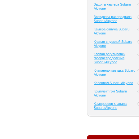
Защита картера Subaru
(
Alcyone
Звездочка распредвала
(
Subaru Alcyone
Камера сапуна Subaru
(
Alcyone
Клапан впускной Subaru
(
Alcyone
Клапан регулировки
(
газораспределения
Subaru Alcyone
Клапанная крышка Subaru
(
Alcyone
Коленвал Subaru Alcyone
(
Комплект грм Subaru
(
Alcyone
Компрессор клапана
(
Subaru Alcyone