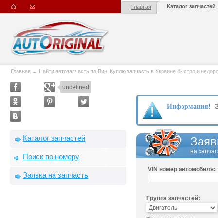
Каталог запчастей
Главная
Главная
→
Найти автозапчасть по Вин. Куплю запчасть в Украине быстро и недорого
undefined
З
Информация!
Каталог запчастей
Заяв
на запчас
Поиск по номеру
VIN номер автомобиля:
Заявка на запчасть
Группа запчастей: