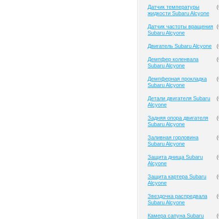
Датчик температуры
(
жидкости Subaru Alcyone
Датчик частоты вращения
(
Subaru Alcyone
Двигатель Subaru Alcyone
(
Демпфер коленвала
(
Subaru Alcyone
Демпферная прокладка
(
Subaru Alcyone
Детали двигателя Subaru
(
Alcyone
Задняя опора двигателя
(
Subaru Alcyone
Заливная горловина
(
Subaru Alcyone
Защита днища Subaru
(
Alcyone
Защита картера Subaru
(
Alcyone
Звездочка распредвала
(
Subaru Alcyone
Камера сапуна Subaru
(