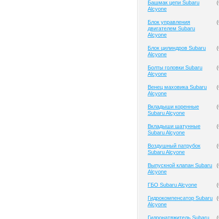
Башмак цепи Subaru
(
Alcyone
Блок управления
(
двигателем Subaru
Alcyone
Блок цилиндров Subaru
(
Alcyone
Болты головки Subaru
(
Alcyone
Венец маховика Subaru
(
Alcyone
Вкладыши коренные
(
Subaru Alcyone
Вкладыши шатунные
(
Subaru Alcyone
Воздушный патрубок
(
Subaru Alcyone
Выпускной клапан Subaru
(
Alcyone
ГБО Subaru Alcyone
(
Гидрокомпенсатор Subaru
(
Alcyone
Гидронатяжитель Subaru
(