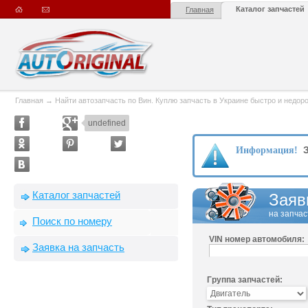
Каталог запчастей
Главная
Главная
→
Найти автозапчасть по Вин. Куплю запчасть в Украине быстро и недорого
undefined
З
Информация!
Каталог запчастей
Заяв
на запчас
Поиск по номеру
VIN номер автомобиля:
Заявка на запчасть
Группа запчастей: