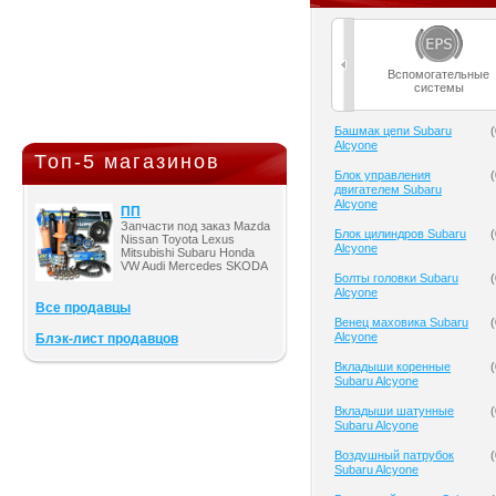
Вспомогательные
системы
Башмак цепи Subaru
(
Alcyone
Топ-5 магазинов
Блок управления
(
двигателем Subaru
Alcyone
ПП
Запчасти под заказ Mazda
Блок цилиндров Subaru
(
Nissan Toyota Lexus
Alcyone
Mitsubishi Subaru Honda
VW Audi Mercedes SKODA
Болты головки Subaru
(
Alcyone
Все продавцы
Венец маховика Subaru
(
Alcyone
Блэк-лист продавцов
Вкладыши коренные
(
Subaru Alcyone
Вкладыши шатунные
(
Subaru Alcyone
Воздушный патрубок
(
Subaru Alcyone