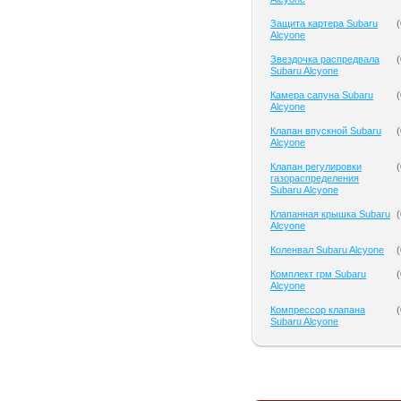
Защита картера Subaru
(
Alcyone
Звездочка распредвала
(
Subaru Alcyone
Камера сапуна Subaru
(
Alcyone
Клапан впускной Subaru
(
Alcyone
Клапан регулировки
(
газораспределения
Subaru Alcyone
Клапанная крышка Subaru
(
Alcyone
Коленвал Subaru Alcyone
(
Комплект грм Subaru
(
Alcyone
Компрессор клапана
(
Subaru Alcyone