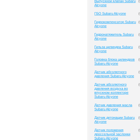
Выпускной клапан Subaru
(
Alcyone
ГБО Subaru Alcyone
(
Гидрокомпенсатор Subaru
(
Alcyone
Гидронатяжитель Subaru
(
Alcyone
Гильза цилиндра Subaru
(
Alcyone
Головка блока цилиндров
(
Subaru Alcyone
Датчик абсолютного
(
давления Subaru Alcyone
Датчик абсолютного
(
давления воздуха во
впускном коллекторе
Subaru Alcyone
Датчик давления масла
(
Subaru Alcyone
Датчик детонации Subaru
(
Alcyone
Датчик положения
(
дроссельной заслонки
Subaru Alcyone