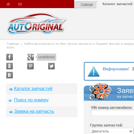
Каталог запчастей
Главная
Главная
→
Найти автозапчасть по Вин. Куплю запчасть в Украине быстро и недорого
вала
undefined
З
Информация!
Каталог запчастей
Заяв
на запчас
Поиск по номеру
VIN номер автомобиля:
Заявка на запчасть
Группа запчастей: