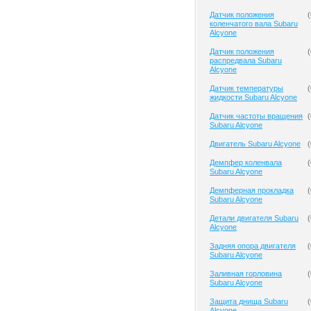
Датчик положения
(
коленчатого вала Subaru
Alcyone
Датчик положения
(
распредвала Subaru
Alcyone
Датчик температуры
(
жидкости Subaru Alcyone
Датчик частоты вращения
(
Subaru Alcyone
Двигатель Subaru Alcyone
(
Демпфер коленвала
(
Subaru Alcyone
Демпферная прокладка
(
Subaru Alcyone
Детали двигателя Subaru
(
Alcyone
Задняя опора двигателя
(
Subaru Alcyone
Заливная горловина
(
Subaru Alcyone
Защита днища Subaru
(
Alcyone