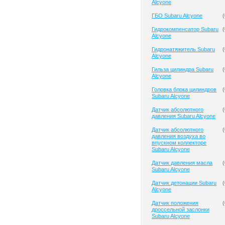
Alcyone
ГБО Subaru Alcyone
(
Гидрокомпенсатор Subaru
(
Alcyone
Гидронатяжитель Subaru
(
Alcyone
Гильза цилиндра Subaru
(
Alcyone
Головка блока цилиндров
(
Subaru Alcyone
Датчик абсолютного
(
давления Subaru Alcyone
Датчик абсолютного
(
давления воздуха во
впускном коллекторе
Subaru Alcyone
Датчик давления масла
(
Subaru Alcyone
Датчик детонации Subaru
(
Alcyone
Датчик положения
(
дроссельной заслонки
Subaru Alcyone