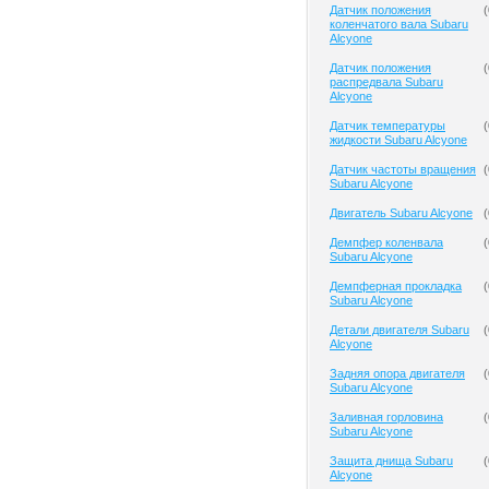
Датчик положения
(
коленчатого вала Subaru
Alcyone
Датчик положения
(
распредвала Subaru
Alcyone
Датчик температуры
(
жидкости Subaru Alcyone
Датчик частоты вращения
(
Subaru Alcyone
Двигатель Subaru Alcyone
(
Демпфер коленвала
(
Subaru Alcyone
Демпферная прокладка
(
Subaru Alcyone
Детали двигателя Subaru
(
Alcyone
Задняя опора двигателя
(
Subaru Alcyone
Заливная горловина
(
Subaru Alcyone
Защита днища Subaru
(
Alcyone