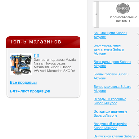
Вспомогательные
системы
Башмак цепи Subaru
(
Alcyone
Топ-5 магазинов
Блок управления
(
двигателем Subaru
Alcyone
ПП
Запчасти под заказ Mazda
Блок цилиндров Subaru
(
Nissan Toyota Lexus
Alcyone
Mitsubishi Subaru Honda
VW Audi Mercedes SKODA
Болты головки Subaru
(
Alcyone
Все продавцы
Венец маховика Subaru
(
Alcyone
Блэк-лист продавцов
Вкладыши коренные
(
Subaru Alcyone
Вкладыши шатунные
(
Subaru Alcyone
Воздушный патрубок
(
Subaru Alcyone
Выпускной клапан Subaru
(