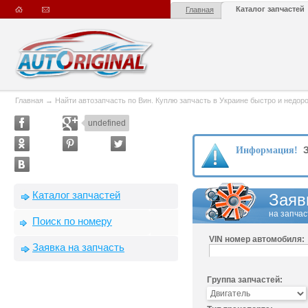
Каталог запчастей
Главная
Главная
→
Найти автозапчасть по Вин. Куплю запчасть в Украине быстро и недорого
undefined
З
Информация!
Каталог запчастей
Заяв
на запчас
Поиск по номеру
VIN номер автомобиля:
Заявка на запчасть
Группа запчастей: