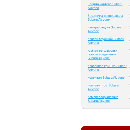
Защита картера Subaru
(
Alcyone
Звездочка распредвала
(
Subaru Alcyone
Камера сапуна Subaru
(
Alcyone
Клапан впускной Subaru
(
Alcyone
Клапан регулировки
(
газораспределения
Subaru Alcyone
Клапанная крышка Subaru
(
Alcyone
Коленвал Subaru Alcyone
(
Комплект грм Subaru
(
Alcyone
Компрессор клапана
(
Subaru Alcyone