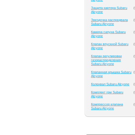
Защита картера Subaru
(
Alcyone
Звездочка распредвала
(
Subaru Alcyone
Камера сапуна Subaru
(
Alcyone
Клапан впускной Subaru
(
Alcyone
Клапан регулировки
(
газораспределения
Subaru Alcyone
Клапанная крышка Subaru
(
Alcyone
Коленвал Subaru Alcyone
(
Комплект грм Subaru
(
Alcyone
Компрессор клапана
(
Subaru Alcyone