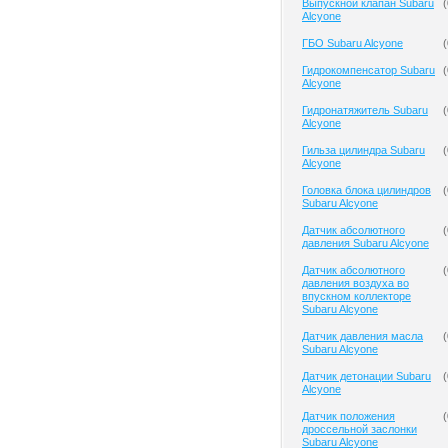
Выпускной клапан Subaru
(
Alcyone
ГБО Subaru Alcyone
(
Гидрокомпенсатор Subaru
(
Alcyone
Гидронатяжитель Subaru
(
Alcyone
Гильза цилиндра Subaru
(
Alcyone
Головка блока цилиндров
(
Subaru Alcyone
Датчик абсолютного
(
давления Subaru Alcyone
Датчик абсолютного
(
давления воздуха во
впускном коллекторе
Subaru Alcyone
Датчик давления масла
(
Subaru Alcyone
Датчик детонации Subaru
(
Alcyone
Датчик положения
(
дроссельной заслонки
Subaru Alcyone