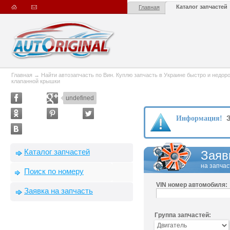
Каталог запчастей
Главная
Главная
→
Найти автозапчасть по Вин. Куплю запчасть в Украине быстро и недорого
клапанной крышки
undefined
З
Информация!
Каталог запчастей
Заяв
на запчас
Поиск по номеру
VIN номер автомобиля:
Заявка на запчасть
Группа запчастей: