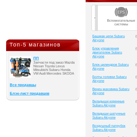
Вспомогательные
системы
Башмак цепи Subaru
(
Alcyone
Топ-5 магазинов
Блок управления
(
двигателем Subaru
Alcyone
ПП
Запчасти под заказ Mazda
Блок цилиндров Subaru
(
Nissan Toyota Lexus
Alcyone
Mitsubishi Subaru Honda
VW Audi Mercedes SKODA
Болты головки Subaru
(
Alcyone
Все продавцы
Венец маховика Subaru
(
Alcyone
Блэк-лист продавцов
Вкладыши коренные
(
Subaru Alcyone
Вкладыши шатунные
(
Subaru Alcyone
Воздушный патрубок
(
Subaru Alcyone