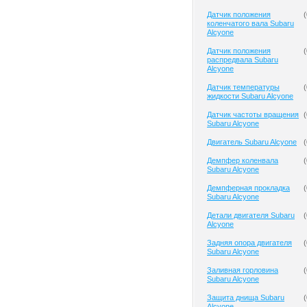
Датчик положения
(
коленчатого вала Subaru
Alcyone
Датчик положения
(
распредвала Subaru
Alcyone
Датчик температуры
(
жидкости Subaru Alcyone
Датчик частоты вращения
(
Subaru Alcyone
Двигатель Subaru Alcyone
(
Демпфер коленвала
(
Subaru Alcyone
Демпферная прокладка
(
Subaru Alcyone
Детали двигателя Subaru
(
Alcyone
Задняя опора двигателя
(
Subaru Alcyone
Заливная горловина
(
Subaru Alcyone
Защита днища Subaru
(
Alcyone