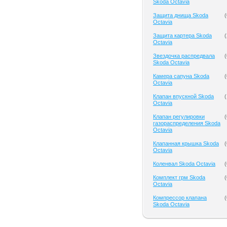
Skoda Octavia
Защита днища Skoda
(
Octavia
Защита картера Skoda
(
Octavia
Звездочка распредвала
(
Skoda Octavia
Камера сапуна Skoda
(
Octavia
Клапан впускной Skoda
(
Octavia
Клапан регулировки
(
газораспределения Skoda
Octavia
Клапанная крышка Skoda
(
Octavia
Коленвал Skoda Octavia
(
Комплект грм Skoda
(
Octavia
Компрессор клапана
(
Skoda Octavia