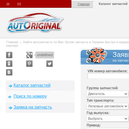
Каталог запчастей
Главная
Главная
→
Найти автозапчасть по Вин. Куплю запчасть в Украине быстро и недорого
картера
Заяв
undefined
на запчас
VIN номер автомобиля:
Каталог запчастей
Группа запчастей:
Поиск по номеру
Тип транспорта:
Заявка на запчасть
Год выпуска:
Привод: