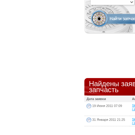
Найдены заяв
запчасть
Дата заявки
А
S
19 Июня 2011 07:09
г.
S
31 Января 2011 21:25
г.