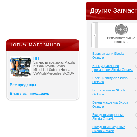
Другие Запчаст
Вспомогательные
системы
Топ-5 магазинов
Башмак цепи Skoda
(
Octavia
ПП
Запчасти под заказ Mazda
Блок управления
(
Nissan Toyota Lexus
Mitsubishi Subaru Honda
двигателем Skoda Octavia
VW Audi Mercedes SKODA
Блок цилиндров Skoda
(
Octavia
Все продавцы
Болты головки Skoda
(
Блэк-лист продавцов
Octavia
Венец маховика Skoda
(
Octavia
Вкладыши коренные
(
Skoda Octavia
Вкладыши шатунные
(
Skoda Octavia