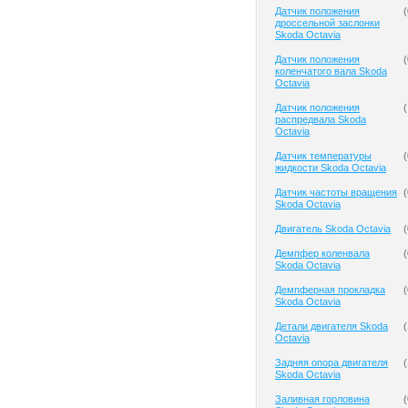
Датчик положения
(
дроссельной заслонки
Skoda Octavia
Датчик положения
(
коленчатого вала Skoda
Octavia
Датчик положения
(
распредвала Skoda
Octavia
Датчик температуры
(
жидкости Skoda Octavia
Датчик частоты вращения
(
Skoda Octavia
Двигатель Skoda Octavia
(
Демпфер коленвала
(
Skoda Octavia
Демпферная прокладка
(
Skoda Octavia
Детали двигателя Skoda
(
Octavia
Задняя опора двигателя
(
Skoda Octavia
Заливная горловина
(