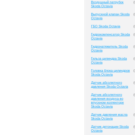
Воздушный патрубок
(
Skoda Octavia
Выпускной клапан Skoda
(
Octavia
ГБО Skoda Octavia
(
Гидрокомпенсатор Skoda
(
Octavia
Гидронатяжитель Skoda
(
Octavia
Гильза цилиндра Skoda
(
Octavia
Головка блока цилиндров
(
Skoda Octavia
Датчик абсолютного
(
давления Skoda Octavia
Датчик абсолютного
(
давления воздуха во
впускном коллекторе
Skoda Octavia
Датчик давления масла
(
Skoda Octavia
Датчик детонации Skoda
(
Octavia