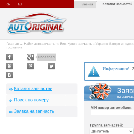
Каталог запчастей
Главная
Главная
→
Найти автозапчасть по Вин. Куплю запчасть в Украине быстро и недорого
горловина
undefined
З
Информация!
Каталог запчастей
Заяв
на запчас
Поиск по номеру
VIN номер автомобиля:
Заявка на запчасть
Группа запчастей: