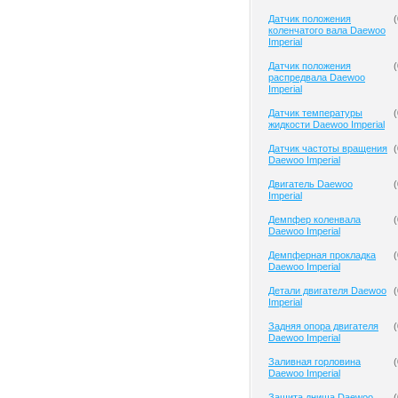
Датчик положения
(
коленчатого вала Daewoo
Imperial
Датчик положения
(
распредвала Daewoo
Imperial
Датчик температуры
(
жидкости Daewoo Imperial
Датчик частоты вращения
(
Daewoo Imperial
Двигатель Daewoo
(
Imperial
Демпфер коленвала
(
Daewoo Imperial
Демпферная прокладка
(
Daewoo Imperial
Детали двигателя Daewoo
(
Imperial
Задняя опора двигателя
(
Daewoo Imperial
Заливная горловина
(
Daewoo Imperial
Защита днища Daewoo
(