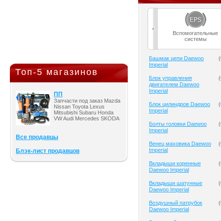
Вспомогательные
системы
Башмак цепи Daewoo
(
Imperial
Топ-5 магазинов
Блок управления
(
двигателем Daewoo
Imperial
ПП
Запчасти под заказ Mazda
Блок цилиндров Daewoo
(
Nissan Toyota Lexus
Imperial
Mitsubishi Subaru Honda
VW Audi Mercedes SKODA
Болты головки Daewoo
(
Imperial
Все продавцы
Венец маховика Daewoo
(
Imperial
Блэк-лист продавцов
Вкладыши коренные
(
Daewoo Imperial
Вкладыши шатунные
(
Daewoo Imperial
Воздушный патрубок
(
Daewoo Imperial