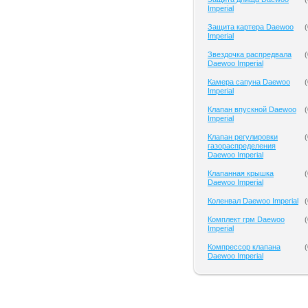
Imperial
Защита картера Daewoo
(
Imperial
Звездочка распредвала
(
Daewoo Imperial
Камера сапуна Daewoo
(
Imperial
Клапан впускной Daewoo
(
Imperial
Клапан регулировки
(
газораспределения
Daewoo Imperial
Клапанная крышка
(
Daewoo Imperial
Коленвал Daewoo Imperial
(
Комплект грм Daewoo
(
Imperial
Компрессор клапана
(
Daewoo Imperial