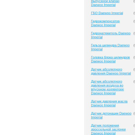
Выпускной клапан
(
Daewoo Imperial
ГБО Daewoo Imperial
(
Гидрокомпенсатор
(
Daewoo Imperial
Гидронатяжитель Daewoo
(
Imperial
Гильза цилиндра Daewoo
(
Imperial
Головка блока цилиндров
(
Daewoo Imperial
Датчик абсолютного
(
давления Daewoo Imperial
Датчик абсолютного
(
давления воздуха во
впускном коллекторе
Daewoo Imperial
Датчик давления масла
(
Daewoo Imperial
Датчик детонации Daewoo
(
Imperial
Датчик положения
(
дроссельной заслонки
Daewoo Imperial