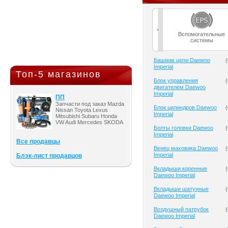
Вспомогательные
системы
Башмак цепи Daewoo
(
Imperial
Топ-5 магазинов
Блок управления
(
двигателем Daewoo
Imperial
ПП
Запчасти под заказ Mazda
Блок цилиндров Daewoo
(
Nissan Toyota Lexus
Imperial
Mitsubishi Subaru Honda
VW Audi Mercedes SKODA
Болты головки Daewoo
(
Imperial
Все продавцы
Венец маховика Daewoo
(
Imperial
Блэк-лист продавцов
Вкладыши коренные
(
Daewoo Imperial
Вкладыши шатунные
(
Daewoo Imperial
Воздушный патрубок
(
Daewoo Imperial