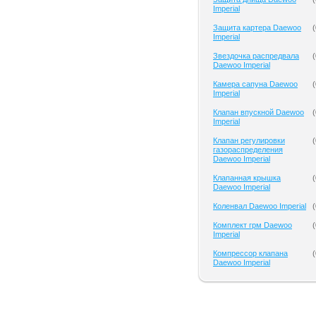
Imperial
Защита картера Daewoo
(
Imperial
Звездочка распредвала
(
Daewoo Imperial
Камера сапуна Daewoo
(
Imperial
Клапан впускной Daewoo
(
Imperial
Клапан регулировки
(
газораспределения
Daewoo Imperial
Клапанная крышка
(
Daewoo Imperial
Коленвал Daewoo Imperial
(
Комплект грм Daewoo
(
Imperial
Компрессор клапана
(
Daewoo Imperial