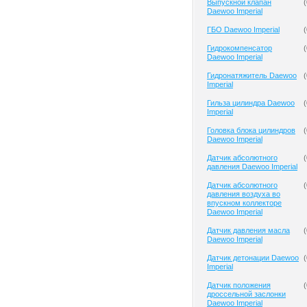
Выпускной клапан
(
Daewoo Imperial
ГБО Daewoo Imperial
(
Гидрокомпенсатор
(
Daewoo Imperial
Гидронатяжитель Daewoo
(
Imperial
Гильза цилиндра Daewoo
(
Imperial
Головка блока цилиндров
(
Daewoo Imperial
Датчик абсолютного
(
давления Daewoo Imperial
Датчик абсолютного
(
давления воздуха во
впускном коллекторе
Daewoo Imperial
Датчик давления масла
(
Daewoo Imperial
Датчик детонации Daewoo
(
Imperial
Датчик положения
(
дроссельной заслонки
Daewoo Imperial