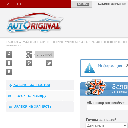
Каталог запчастей
Главная
Главная
→
Найти автозапчасть по Вин. Куплю запчасть в Украине быстро и недорого
натяжителя
undefined
З
Информация!
Каталог запчастей
Заяв
на запчас
Поиск по номеру
VIN номер автомобиля:
Заявка на запчасть
Группа запчастей: