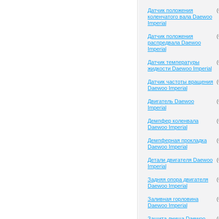
Датчик положения
(
коленчатого вала Daewoo
Imperial
Датчик положения
(
распредвала Daewoo
Imperial
Датчик температуры
(
жидкости Daewoo Imperial
Датчик частоты вращения
(
Daewoo Imperial
Двигатель Daewoo
(
Imperial
Демпфер коленвала
(
Daewoo Imperial
Демпферная прокладка
(
Daewoo Imperial
Детали двигателя Daewoo
(
Imperial
Задняя опора двигателя
(
Daewoo Imperial
Заливная горловина
(
Daewoo Imperial
Защита днища Daewoo
(