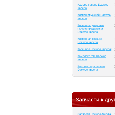
Камера сапуна Daewoo
(
Imperial
Клапан впускной Daewoo
(
Imperial
Клапан регулировки
(
газораспределения
Daewoo Imperial
Клапанная крышка
(
Daewoo Imperial
Коленвал Daewoo Imperial
(
Комплект грм Daewoo
(
Imperial
Компрессор клапана
(
Daewoo Imperial
Запчасти к дру
Запчасти Daewoo Arcadia
(