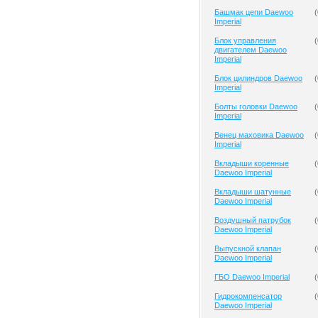
Башмак цепи Daewoo
(
Imperial
Блок управления
(
двигателем Daewoo
Imperial
Блок цилиндров Daewoo
(
Imperial
Болты головки Daewoo
(
Imperial
Венец маховика Daewoo
(
Imperial
Вкладыши коренные
(
Daewoo Imperial
Вкладыши шатунные
(
Daewoo Imperial
Воздушный патрубок
(
Daewoo Imperial
Выпускной клапан
(
Daewoo Imperial
ГБО Daewoo Imperial
(
Гидрокомпенсатор
(
Daewoo Imperial