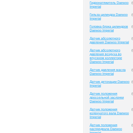
Гидронатяжитель Daewoo
(
Imperial
Гильза цилиндра Daewoo
(
Imperial
Головка блока цилиндров
(
Daewoo Imperial
Датчик абсолютного
(
давления Daewoo Imperial
Датчик абсолютного
(
давления воздуха во
впускном коллекторе
Daewoo Imperial
Датчик давления масла
(
Daewoo Imperial
Датчик детонации Daewoo
(
Imperial
Датчик положения
(
дроссельной заслонки
Daewoo Imperial
Датчик положения
(
коленчатого вала Daewoo
Imperial
Датчик положения
(
распредвала Daewoo
Imperial