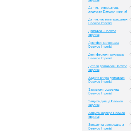
Датчик температуры
(
жидкости Daewoo Imperial
Датчик частоты вращения
(
Daewoo Imperial
Двигатель Daewoo
(
Imperial
Демпфер коленвала
(
Daewoo Imperial
Демпферная прокладка
(
Daewoo Imperial
Детали двигателя Daewoo
(
Imperial
Задняя опора двигателя
(
Daewoo Imperial
Заливная горловина
(
Daewoo Imperial
Защита днища Daewoo
(
Imperial
Защита картера Daewoo
(
Imperial
Звездочка распредвала
(
Daewoo Imperial