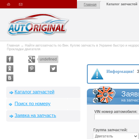
Каталог запчастей
Главная
Главная
→
Найти автозапчасть по Вин. Куплю запчасть в Украине быстро и недорого
Прокладки двигателя
undefined
З
Информация!
Каталог запчастей
Заяв
на запчас
Поиск по номеру
VIN номер автомобиля:
Заявка на запчасть
Группа запчастей: