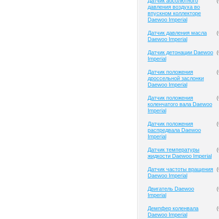
Датчик абсолютного
(
давления воздуха во
впускном коллекторе
Daewoo Imperial
Датчик давления масла
(
Daewoo Imperial
Датчик детонации Daewoo
(
Imperial
Датчик положения
(
дроссельной заслонки
Daewoo Imperial
Датчик положения
(
коленчатого вала Daewoo
Imperial
Датчик положения
(
распредвала Daewoo
Imperial
Датчик температуры
(
жидкости Daewoo Imperial
Датчик частоты вращения
(
Daewoo Imperial
Двигатель Daewoo
(
Imperial
Демпфер коленвала
(
Daewoo Imperial