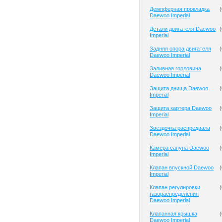
Демпферная прокладка
(
Daewoo Imperial
Детали двигателя Daewoo
(
Imperial
Задняя опора двигателя
(
Daewoo Imperial
Заливная горловина
(
Daewoo Imperial
Защита днища Daewoo
(
Imperial
Защита картера Daewoo
(
Imperial
Звездочка распредвала
(
Daewoo Imperial
Камера сапуна Daewoo
(
Imperial
Клапан впускной Daewoo
(
Imperial
Клапан регулировки
(
газораспределения
Daewoo Imperial
Клапанная крышка
(
Daewoo Imperial