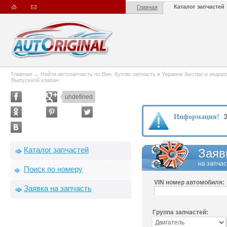
Каталог запчастей
Главная
Главная
→
Найти автозапчасть по Вин. Куплю запчасть в Украине быстро и недорого
Выпускной клапан
undefined
З
Информация!
Каталог запчастей
Заяв
на запчас
Поиск по номеру
VIN номер автомобиля:
Заявка на запчасть
Группа запчастей: