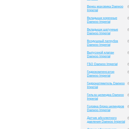
Венец маховика Daewoo
(
Imperial
Вкладыши коренные
(
Daewoo Imperial
Вкладыши шатунные
(
Daewoo Imperial
Воздушный патрубок
(
Daewoo Imperial
Выпускной клапан
(
Daewoo Imperial
ГБО Daewoo Imperial
(
Гидрокомпенсатор
(
Daewoo Imperial
Гидронатяжитель Daewoo
(
Imperial
Гильза цилиндра Daewoo
(
Imperial
Головка блока цилиндров
(
Daewoo Imperial
Датчик абсолютного
(
давления Daewoo Imperial