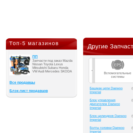
Топ-5 магазинов
Другие Запчаст
ПП
Запчасти под заказ Mazda
Nissan Toyota Lexus
Mitsubishi Subaru Honda
VW Audi Mercedes SKODA
Вспомогательные
системы
Все продавцы
Башмак цепи Daewoo
(
Блэк-лист продавцов
Imperial
Блок управления
(
двигателем Daewoo
Imperial
Блок цилиндров Daewoo
(
Imperial
Болты головки Daewoo
(
Imperial