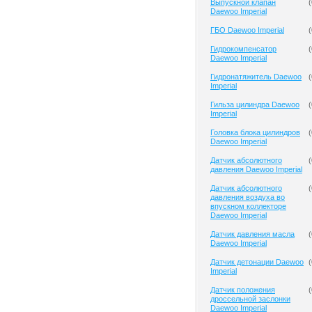
Выпускной клапан
(
Daewoo Imperial
ГБО Daewoo Imperial
(
Гидрокомпенсатор
(
Daewoo Imperial
Гидронатяжитель Daewoo
(
Imperial
Гильза цилиндра Daewoo
(
Imperial
Головка блока цилиндров
(
Daewoo Imperial
Датчик абсолютного
(
давления Daewoo Imperial
Датчик абсолютного
(
давления воздуха во
впускном коллекторе
Daewoo Imperial
Датчик давления масла
(
Daewoo Imperial
Датчик детонации Daewoo
(
Imperial
Датчик положения
(
дроссельной заслонки
Daewoo Imperial