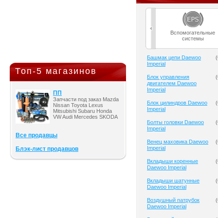
Вспомогательные
системы
Башмак цепи Daewoo
(
Imperial
Топ-5 магазинов
Блок управления
(
двигателем Daewoo
Imperial
ПП
Запчасти под заказ Mazda
Блок цилиндров Daewoo
(
Nissan Toyota Lexus
Imperial
Mitsubishi Subaru Honda
VW Audi Mercedes SKODA
Болты головки Daewoo
(
Imperial
Все продавцы
Венец маховика Daewoo
(
Imperial
Блэк-лист продавцов
Вкладыши коренные
(
Daewoo Imperial
Вкладыши шатунные
(
Daewoo Imperial
Воздушный патрубок
(
Daewoo Imperial