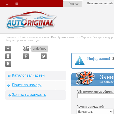
Каталог запчастей
Главная
Главная
→
Найти автозапчасть по Вин. Куплю запчасть в Украине быстро и недорого
Регулятор холостого хода
undefined
З
Информация!
Каталог запчастей
Заяв
на запчас
Поиск по номеру
VIN номер автомобиля:
Заявка на запчасть
Группа запчастей: