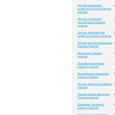
Датчик положения
(
коленчатого вала Daewoo
Imperial
Датчик положения
(
распредвала Daewoo
Imperial
Датчик температуры
(
жидкости Daewoo Imperial
Датчик частоты вращения
(
Daewoo Imperial
Двигатель Daewoo
(
Imperial
Демпфер коленвала
(
Daewoo Imperial
Демпферная прокладка
(
Daewoo Imperial
Детали двигателя Daewoo
(
Imperial
Задняя опора двигателя
(
Daewoo Imperial
Заливная горловина
(
Daewoo Imperial
Защита днища Daewoo
(