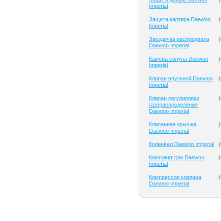
Imperial
Защита картера Daewoo
(
Imperial
Звездочка распредвала
(
Daewoo Imperial
Камера сапуна Daewoo
(
Imperial
Клапан впускной Daewoo
(
Imperial
Клапан регулировки
(
газораспределения
Daewoo Imperial
Клапанная крышка
(
Daewoo Imperial
Коленвал Daewoo Imperial
(
Комплект грм Daewoo
(
Imperial
Компрессор клапана
(
Daewoo Imperial