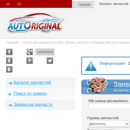
Каталог запчастей
Главная
Главная
→
Найти автозапчасть по Вин. Куплю запчасть в Украине быстро и недорого
undefined
З
Информация!
Каталог запчастей
Заяв
на запчас
Поиск по номеру
VIN номер автомобиля:
Заявка на запчасть
Группа запчастей: