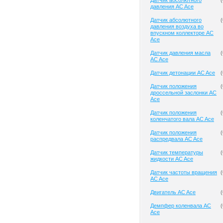
Датчик абсолютного
(
давления AC Ace
Датчик абсолютного
(
давления воздуха во
впускном коллекторе AC
Ace
Датчик давления масла
(
AC Ace
Датчик детонации AC Ace
(
Датчик положения
(
дроссельной заслонки AC
Ace
Датчик положения
(
коленчатого вала AC Ace
Датчик положения
(
распредвала AC Ace
Датчик температуры
(
жидкости AC Ace
Датчик частоты вращения
(
AC Ace
Двигатель AC Ace
(
Демпфер коленвала AC
(
Ace