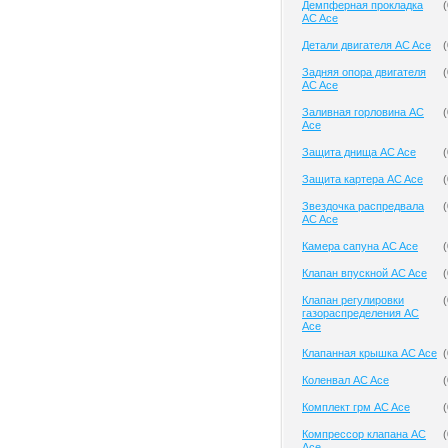
Демпферная прокладка
(
AC Ace
Детали двигателя AC Ace
(
Задняя опора двигателя
(
AC Ace
Заливная горловина AC
(
Ace
Защита днища AC Ace
(
Защита картера AC Ace
(
Звездочка распредвала
(
AC Ace
Камера сапуна AC Ace
(
Клапан впускной AC Ace
(
Клапан регулировки
(
газораспределения AC
Ace
Клапанная крышка AC Ace
(
Коленвал AC Ace
(
Комплект грм AC Ace
(
Компрессор клапана AC
(
Ace