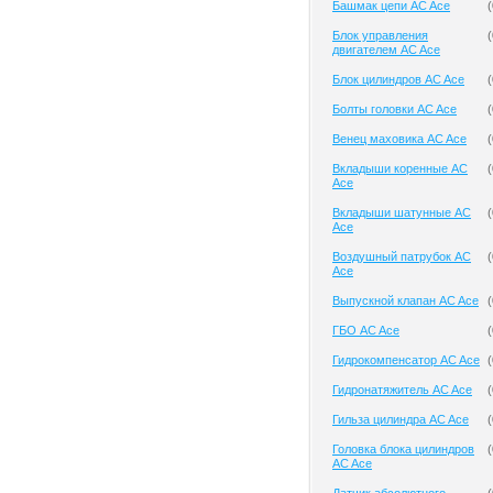
Башмак цепи AC Ace
(
Блок управления
(
двигателем AC Ace
Блок цилиндров AC Ace
(
Болты головки AC Ace
(
Венец маховика AC Ace
(
Вкладыши коренные AC
(
Ace
Вкладыши шатунные AC
(
Ace
Воздушный патрубок AC
(
Ace
Выпускной клапан AC Ace
(
ГБО AC Ace
(
Гидрокомпенсатор AC Ace
(
Гидронатяжитель AC Ace
(
Гильза цилиндра AC Ace
(
Головка блока цилиндров
(
AC Ace