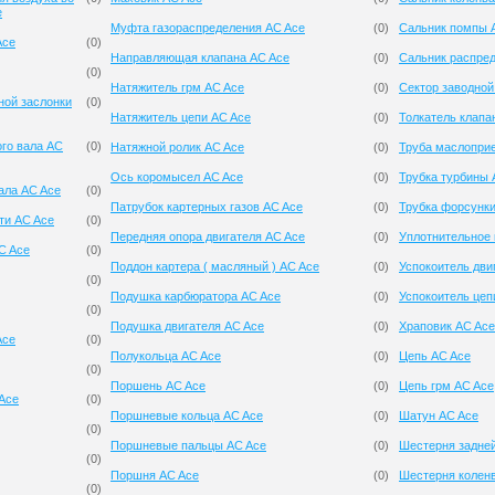
e
Муфта газораспределения AC Ace
(
0
)
Сальник помпы 
Ace
(
0
)
Направляющая клапана AC Ace
(
0
)
Сальник распре
(
0
)
Натяжитель грм AC Ace
(
0
)
Сектор заводной
ной заслонки
(
0
)
Натяжитель цепи AC Ace
(
0
)
Толкатель клапа
ого вала AC
(
0
)
Натяжной ролик AC Ace
(
0
)
Труба маслопри
Ось коромысел AC Ace
(
0
)
Трубка турбины 
ала AC Ace
(
0
)
Патрубок картерных газов AC Ace
(
0
)
Трубка форсунки
ти AC Ace
(
0
)
Передняя опора двигателя AC Ace
(
0
)
Уплотнительное 
C Ace
(
0
)
Поддон картера ( масляный ) AC Ace
(
0
)
Успокоитель дви
(
0
)
Подушка карбюратора AC Ace
(
0
)
Успокоитель цеп
(
0
)
Подушка двигателя AC Ace
(
0
)
Храповик AC Ace
Ace
(
0
)
Полукольца AC Ace
(
0
)
Цепь AC Ace
(
0
)
Поршень AC Ace
(
0
)
Цепь грм AC Ace
 Ace
(
0
)
Поршневые кольца AC Ace
(
0
)
Шатун AC Ace
(
0
)
Поршневые пальцы AC Ace
(
0
)
Шестерня задней
(
0
)
Поршня AC Ace
(
0
)
Шестерня колен
(
0
)