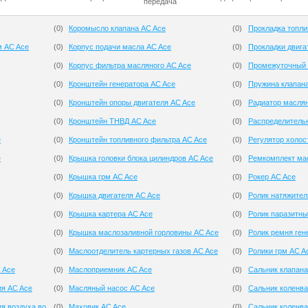
передача
(
0
)
Коромысло клапана AC Ace
(
0
)
Прокладка топли
м AC Ace
(
0
)
Корпус подачи масла AC Ace
(
0
)
Прокладки двига
(
0
)
Корпус фильтра масляного AC Ace
(
0
)
Промежуточный 
(
0
)
Кронштейн генератора AC Ace
(
0
)
Пружина клапан
(
0
)
Кронштейн опоры двигателя AC Ace
(
0
)
Радиатор масля
(
0
)
Кронштейн ТНВД AC Ace
(
0
)
Распределитель
e
(
0
)
Кронштейн топливного фильтра AC Ace
(
0
)
Регулятор холос
e
(
0
)
Крышка головки блока цилиндров AC Ace
(
0
)
Ремкомплект мас
(
0
)
Крышка грм AC Ace
(
0
)
Рокер AC Ace
(
0
)
Крышка двигателя AC Ace
(
0
)
Ролик натяжител
(
0
)
Крышка картера AC Ace
(
0
)
Ролик паразитны
(
0
)
Крышка маслозаливной горловины AC Ace
(
0
)
Ролик ремня ген
(
0
)
Маслоотделитель картерных газов AC Ace
(
0
)
Ролики грм AC A
 Ace
(
0
)
Маслоприемник AC Ace
(
0
)
Сальник клапана
ия AC Ace
(
0
)
Масляный насос AC Ace
(
0
)
Сальник коленва
я воздуха во
(
0
)
Маховик AC Ace
(
0
)
Сальник коленва