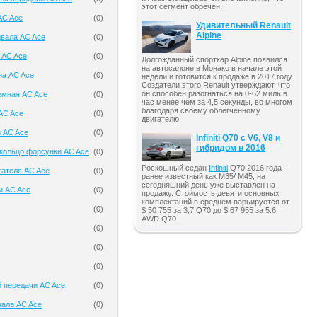
этот сегмент обречен.
AC Ace
(
0
)
Удивительный Renault
Alpine
двала AC Ace
(
0
)
 AC Ace
(
0
)
Долгожданный спорткар Alpine появился
на автосалоне в Монако в начале этой
на AC Ace
(
0
)
недели и готовится к продаже в 2017 году.
Создатели этого Renault утверждают, что
он способен разогнаться на 0-62 миль в
емная AC Ace
(
0
)
час менее чем за 4,5 секунды, во многом
благодаря своему облегченному
AC Ace
(
0
)
двигателю.
 AC Ace
(
0
)
Infiniti Q70 с V6, V8 и
гибридом в 2016
кольцо форсунки AC Ace
(
0
)
Роскошный седан
Infiniti
Q70 2016 года -
гателя AC Ace
(
0
)
ранее известный как M35/ M45, на
сегодняшний день уже выставлен на
и AC Ace
(
0
)
продажу. Стоимость девяти основных
комплектаций в среднем варьируется от
(
0
)
$ 50 755 за 3,7 Q70 до $ 67 955 за 5.6
AWD Q70.
(
0
)
(
0
)
(
0
)
 передачи AC Ace
(
0
)
вала AC Ace
(
0
)