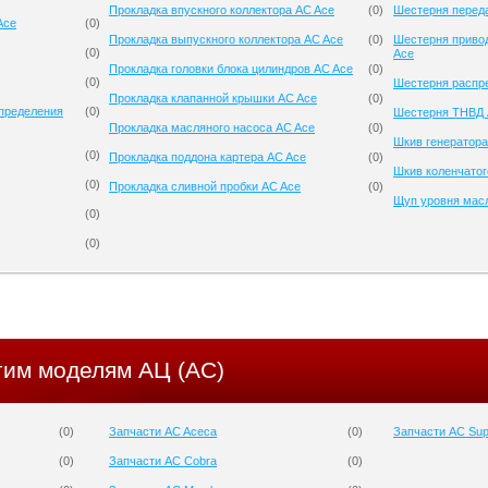
Прокладка впускного коллектора AC Ace
(
0
)
Шестерня перед
Ace
(
0
)
Прокладка выпускного коллектора AC Ace
(
0
)
Шестерня приво
(
0
)
Ace
Прокладка головки блока цилиндров AC Ace
(
0
)
(
0
)
Шестерня распр
Прокладка клапанной крышки AC Ace
(
0
)
спределения
(
0
)
Шестерня ТНВД 
Прокладка масляного насоса AC Ace
(
0
)
Шкив генератора
(
0
)
Прокладка поддона картера AC Ace
(
0
)
Шкив коленчатог
(
0
)
Прокладка сливной пробки AC Ace
(
0
)
Щуп уровня мас
(
0
)
(
0
)
гим моделям АЦ (AC)
(
0
)
Запчасти AC Aceca
(
0
)
Запчасти AC Sup
(
0
)
Запчасти AC Cobra
(
0
)