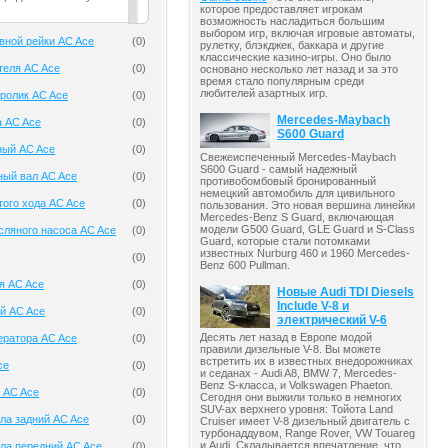
которое предоставляет игрокам
возможность насладиться большим
выбором игр, включая игровые автоматы,
вной рейки AC Ace
(
0
)
рулетку, блэкджек, баккара и другие
классические казино-игры. Оно было
теля AC Ace
(
0
)
основано несколько лет назад и за это
время стало популярным среди
любителей азартных игр.
ролик AC Ace
(
0
)
Mercedes-Maybach
а AC Ace
(
0
)
S600 Guard
ный AC Ace
(
0
)
Свежеиспеченный Mercedes-Maybach
S600 Guard - самый надежный
ный вал AC Ace
(
0
)
противобомбовый бронированный
немецкий автомобиль для цивильного
того хода AC Ace
(
0
)
пользования. Это новая вершина линейки
Mercedes-Benz S Guard, включающая
модели G500 Guard, GLE Guard и S-Class
ляного насоса AC Ace
(
0
)
Guard, которые стали потомками
известных Nurburg 460 и 1960 Mercedes-
(
0
)
Benz 600 Pullman.
я AC Ace
(
0
)
Новые Audi TDI Diesels
Include V-8 и
й AC Ace
(
0
)
электрический V-6
Десять лет назад в Европе модой
ератора AC Ace
(
0
)
правили дизельные V-8. Вы можете
встретить их в известных внедорожниках
ce
(
0
)
и седанах - Audi A8, BMW 7, Mercedes-
Benz S-класса, и Volkswagen Phaeton.
 AC Ace
(
0
)
Сегодня они выжили только в немногих
SUV-ах верхнего уровня: Тойота Land
ла задний AC Ace
(
0
)
Cruiser имеет V-8 дизельный двигатель с
турбонаддувом, Range Rover, VW Touareg
и Audi. Складывается впечатление, что
ла передний AC Ace
(
0
)