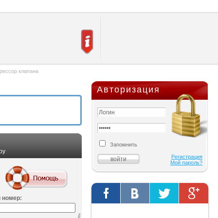
рессор клапана
Авторизация
Запомнить
ру
Регистрация
Мой пароль?
 номер:
Твиты от @AutOriginalShop