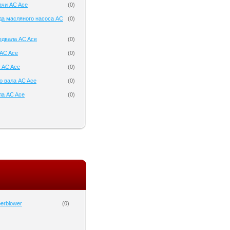
ачи AC Ace
(
0
)
да масляного насоса AC
(
0
)
едвала AC Ace
(
0
)
AC Ace
(
0
)
 AC Ace
(
0
)
о вала AC Ace
(
0
)
ла AC Ace
(
0
)
erblower
(
0
)