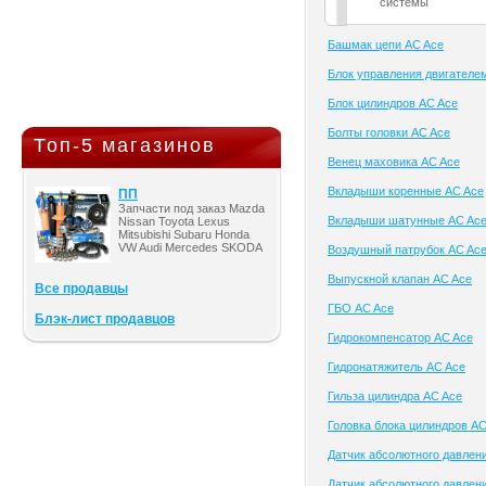
системы
Башмак цепи AC Ace
Блок управления двигателе
Блок цилиндров AC Ace
Болты головки AC Ace
Топ-5 магазинов
Венец маховика AC Ace
Вкладыши коренные AC Ace
ПП
Запчасти под заказ Mazda
Вкладыши шатунные AC Ac
Nissan Toyota Lexus
Mitsubishi Subaru Honda
VW Audi Mercedes SKODA
Воздушный патрубок AC Ac
Выпускной клапан AC Ace
Все продавцы
ГБО AC Ace
Блэк-лист продавцов
Гидрокомпенсатор AC Ace
Гидронатяжитель AC Ace
Гильза цилиндра AC Ace
Головка блока цилиндров AC
Датчик абсолютного давлен
Датчик абсолютного давлени