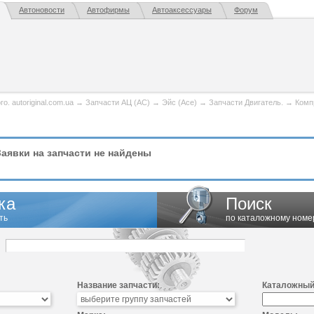
Автоновости
Автофирмы
Автоаксессуары
Форум
. autoriginal.com.ua
→
Запчасти АЦ (AC)
→
Эйс (Ace)
→
Запчасти Двигатель.
→
Комп
аявки на запчасти не найдены
ка
Поиск
ть
по каталожному номе
Название запчасти:
Каталожный