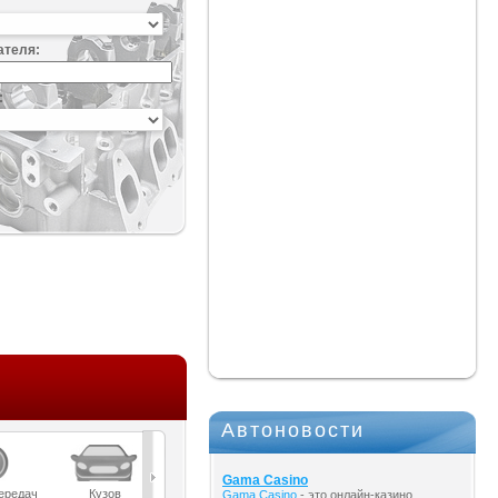
ателя:
:
Автоновости
Gama Casino
ередач
Кузов
Масла
Мост
Подвеска
Gama Casino
- это онлайн-казино,