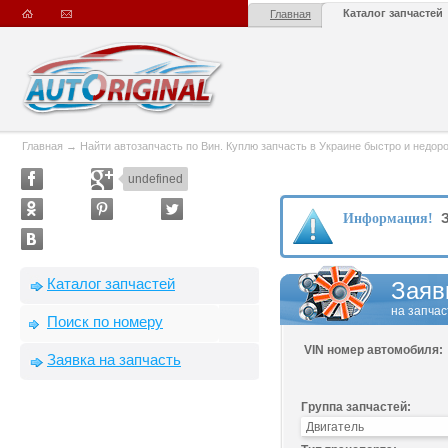
Каталог запчастей
Главная
Главная
→
Найти автозапчасть по Вин. Куплю запчасть в Украине быстро и недорого
undefined
З
Информация!
Каталог запчастей
Заяв
на запчас
Поиск по номеру
VIN номер автомобиля:
Заявка на запчасть
Группа запчастей: