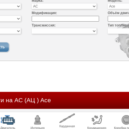
Марка:
Модель:
Модификация:
Объём двиг
Трансмиссия:
Тип топлива
и на AC (АЦ ) Ace
Карданная
Двигатель
Интерьер
Кондиционер
Коробка п