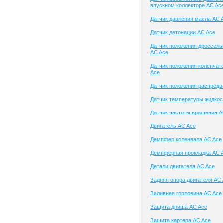
впускном коллекторе AC Ac
Датчик давления масла AC 
Датчик детонации AC Ace
Датчик положения дроссель
AC Ace
Датчик положения коленчат
Ace
Датчик положения распредв
Датчик температуры жидкос
Датчик частоты вращения A
Двигатель AC Ace
Демпфер коленвала AC Ace
Демпферная прокладка AC 
Детали двигателя AC Ace
Задняя опора двигателя AC
Заливная горловина AC Ace
Защита днища AC Ace
Защита картера AC Ace