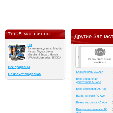
Топ-5 магазинов
Другие Запчаст
ПП
Запчасти под заказ Mazda
Nissan Toyota Lexus
Mitsubishi Subaru Honda
VW Audi Mercedes SKODA
Вспомогательные
системы
Все продавцы
Башмак цепи AC Ace
(
Блэк-лист продавцов
Блок управления
(
двигателем AC Ace
Блок цилиндров AC Ace
(
Болты головки AC Ace
(
Венец маховика AC Ace
(
Вкладыши коренные AC
(
Ace