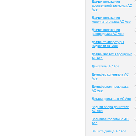
Датчик положения
(
дроссельной заслонки AC
Ace
Датчик положения
(
коленчатого вала AC Ace
Датчик положения
(
распредвала AC Ace
Датчик температуры
(
жидкости AC Ace
Датчик частоты вращения
(
AC Ace
Двигатель AC Ace
(
Демпфер коленвала AC
(
Ace
Демпферная прокладка
(
AC Ace
Детали двигателя AC Ace
(
Задняя опора двигателя
(
AC Ace
Заливная горловина AC
(
Ace
Защита днища AC Ace
(