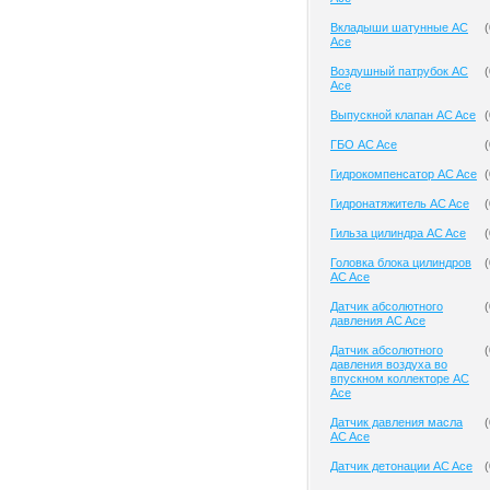
Вкладыши шатунные AC
(
Ace
Воздушный патрубок AC
(
Ace
Выпускной клапан AC Ace
(
ГБО AC Ace
(
Гидрокомпенсатор AC Ace
(
Гидронатяжитель AC Ace
(
Гильза цилиндра AC Ace
(
Головка блока цилиндров
(
AC Ace
Датчик абсолютного
(
давления AC Ace
Датчик абсолютного
(
давления воздуха во
впускном коллекторе AC
Ace
Датчик давления масла
(
AC Ace
Датчик детонации AC Ace
(