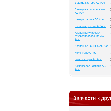
Защита картера AC Ace
(
Звездочка распредвала
(
AC Ace
Камера сапуна AC Ace
(
Клапан впускной AC Ace
(
Клапан регулировки
(
газораспределения AC
Ace
Клапанная крышка AC Ace
(
Коленвал AC Ace
(
Комплект грм AC Ace
(
Компрессор клапана AC
(
Ace
Запчасти к дру