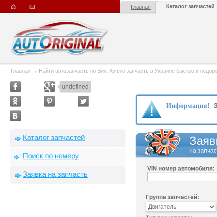
Каталог запчастей
Главная
Главная
→
Найти автозапчасть по Вин. Куплю запчасть в Украине быстро и недорого
undefined
З
Информация!
Каталог запчастей
Заяв
на запчас
Поиск по номеру
VIN номер автомобиля:
Заявка на запчасть
Группа запчастей: