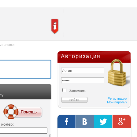
ы головки
Авторизация
Запомнить
ру
Регистрация
Мой пароль?
 номер:
Твиты от @AutOriginalShop