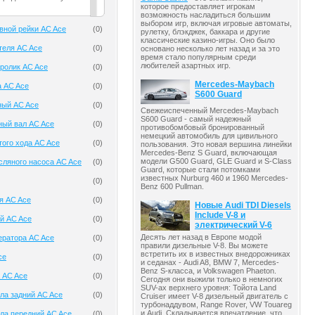
которое предоставляет игрокам
возможность насладиться большим
выбором игр, включая игровые автоматы,
вной рейки AC Ace
(
0
)
рулетку, блэкджек, баккара и другие
классические казино-игры. Оно было
теля AC Ace
(
0
)
основано несколько лет назад и за это
время стало популярным среди
любителей азартных игр.
ролик AC Ace
(
0
)
Mercedes-Maybach
а AC Ace
(
0
)
S600 Guard
ный AC Ace
(
0
)
Свежеиспеченный Mercedes-Maybach
S600 Guard - самый надежный
ный вал AC Ace
(
0
)
противобомбовый бронированный
немецкий автомобиль для цивильного
того хода AC Ace
(
0
)
пользования. Это новая вершина линейки
Mercedes-Benz S Guard, включающая
модели G500 Guard, GLE Guard и S-Class
ляного насоса AC Ace
(
0
)
Guard, которые стали потомками
известных Nurburg 460 и 1960 Mercedes-
(
0
)
Benz 600 Pullman.
я AC Ace
(
0
)
Новые Audi TDI Diesels
Include V-8 и
й AC Ace
(
0
)
электрический V-6
Десять лет назад в Европе модой
ератора AC Ace
(
0
)
правили дизельные V-8. Вы можете
встретить их в известных внедорожниках
ce
(
0
)
и седанах - Audi A8, BMW 7, Mercedes-
Benz S-класса, и Volkswagen Phaeton.
 AC Ace
(
0
)
Сегодня они выжили только в немногих
SUV-ах верхнего уровня: Тойота Land
ла задний AC Ace
(
0
)
Cruiser имеет V-8 дизельный двигатель с
турбонаддувом, Range Rover, VW Touareg
и Audi. Складывается впечатление, что
ла передний AC Ace
(
0
)