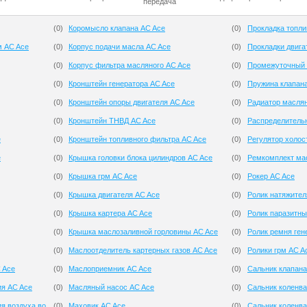
передача
(
0
)
Коромысло клапана AC Ace
(
0
)
Прокладка топли
м AC Ace
(
0
)
Корпус подачи масла AC Ace
(
0
)
Прокладки двига
(
0
)
Корпус фильтра масляного AC Ace
(
0
)
Промежуточный 
(
0
)
Кронштейн генератора AC Ace
(
0
)
Пружина клапан
(
0
)
Кронштейн опоры двигателя AC Ace
(
0
)
Радиатор масля
(
0
)
Кронштейн ТНВД AC Ace
(
0
)
Распределитель
e
(
0
)
Кронштейн топливного фильтра AC Ace
(
0
)
Регулятор холос
e
(
0
)
Крышка головки блока цилиндров AC Ace
(
0
)
Ремкомплект мас
(
0
)
Крышка грм AC Ace
(
0
)
Рокер AC Ace
(
0
)
Крышка двигателя AC Ace
(
0
)
Ролик натяжител
(
0
)
Крышка картера AC Ace
(
0
)
Ролик паразитны
(
0
)
Крышка маслозаливной горловины AC Ace
(
0
)
Ролик ремня ген
(
0
)
Маслоотделитель картерных газов AC Ace
(
0
)
Ролики грм AC A
 Ace
(
0
)
Маслоприемник AC Ace
(
0
)
Сальник клапана
ия AC Ace
(
0
)
Масляный насос AC Ace
(
0
)
Сальник коленва
я воздуха во
(
0
)
Маховик AC Ace
(
0
)
Сальник коленва