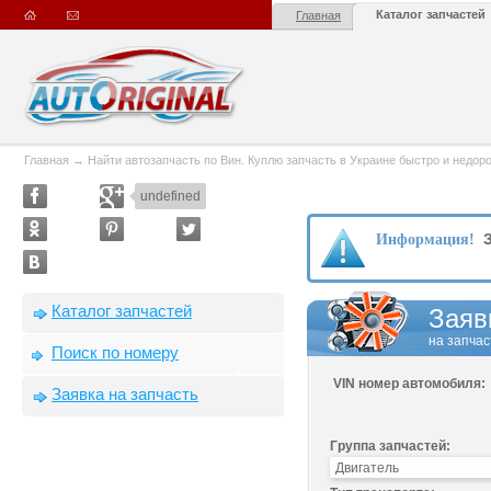
Каталог запчастей
Главная
Главная
→
Найти автозапчасть по Вин. Куплю запчасть в Украине быстро и недорого
undefined
З
Информация!
Каталог запчастей
Заяв
на запчас
Поиск по номеру
VIN номер автомобиля:
Заявка на запчасть
Группа запчастей: