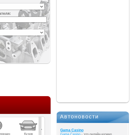
ателя:
:
Автоновости
Gama Casino
ередач
Кузов
Масла
Мост
Подвеска
Gama Casino
- это онлайн-казино,