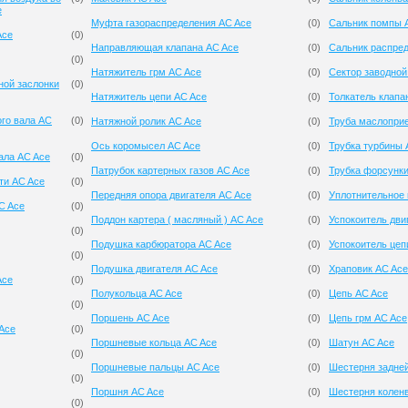
e
Муфта газораспределения AC Ace
(
0
)
Сальник помпы 
Ace
(
0
)
Направляющая клапана AC Ace
(
0
)
Сальник распре
(
0
)
Натяжитель грм AC Ace
(
0
)
Сектор заводной
ной заслонки
(
0
)
Натяжитель цепи AC Ace
(
0
)
Толкатель клапа
ого вала AC
(
0
)
Натяжной ролик AC Ace
(
0
)
Труба маслопри
Ось коромысел AC Ace
(
0
)
Трубка турбины 
ала AC Ace
(
0
)
Патрубок картерных газов AC Ace
(
0
)
Трубка форсунки
ти AC Ace
(
0
)
Передняя опора двигателя AC Ace
(
0
)
Уплотнительное 
C Ace
(
0
)
Поддон картера ( масляный ) AC Ace
(
0
)
Успокоитель дви
(
0
)
Подушка карбюратора AC Ace
(
0
)
Успокоитель цеп
(
0
)
Подушка двигателя AC Ace
(
0
)
Храповик AC Ace
Ace
(
0
)
Полукольца AC Ace
(
0
)
Цепь AC Ace
(
0
)
Поршень AC Ace
(
0
)
Цепь грм AC Ace
 Ace
(
0
)
Поршневые кольца AC Ace
(
0
)
Шатун AC Ace
(
0
)
Поршневые пальцы AC Ace
(
0
)
Шестерня задней
(
0
)
Поршня AC Ace
(
0
)
Шестерня колен
(
0
)