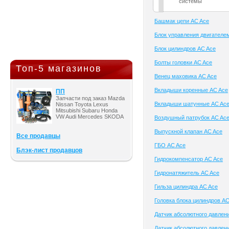
системы
Башмак цепи AC Ace
Блок управления двигателе
Блок цилиндров AC Ace
Болты головки AC Ace
Топ-5 магазинов
Венец маховика AC Ace
Вкладыши коренные AC Ace
ПП
Запчасти под заказ Mazda
Вкладыши шатунные AC Ac
Nissan Toyota Lexus
Mitsubishi Subaru Honda
VW Audi Mercedes SKODA
Воздушный патрубок AC Ac
Выпускной клапан AC Ace
Все продавцы
ГБО AC Ace
Блэк-лист продавцов
Гидрокомпенсатор AC Ace
Гидронатяжитель AC Ace
Гильза цилиндра AC Ace
Головка блока цилиндров AC
Датчик абсолютного давлен
Датчик абсолютного давлени