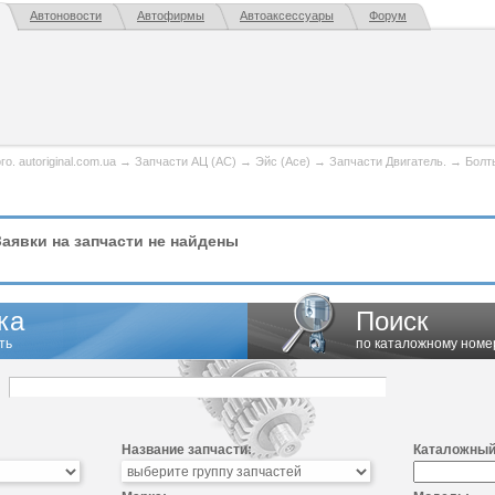
Автоновости
Автофирмы
Автоаксессуары
Форум
. autoriginal.com.ua
→
Запчасти АЦ (AC)
→
Эйс (Ace)
→
Запчасти Двигатель.
→
Болт
аявки на запчасти не найдены
ка
Поиск
ть
по каталожному номе
Название запчасти:
Каталожный