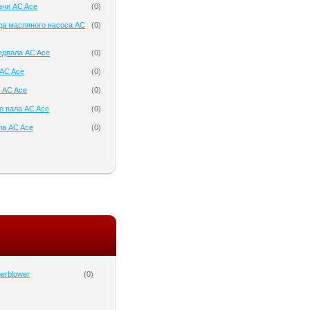
ачи AC Ace
(
0
)
да масляного насоса AC
(
0
)
едвала AC Ace
(
0
)
AC Ace
(
0
)
 AC Ace
(
0
)
о вала AC Ace
(
0
)
ла AC Ace
(
0
)
erblower
(
0
)