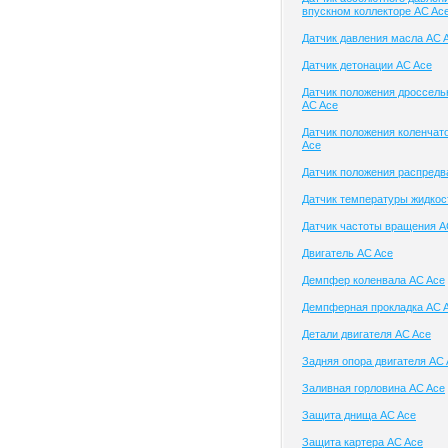
впускном коллекторе AC Ac
Датчик давления масла AC 
Датчик детонации AC Ace
Датчик положения дроссель
AC Ace
Датчик положения коленчат
Ace
Датчик положения распредв
Датчик температуры жидкос
Датчик частоты вращения A
Двигатель AC Ace
Демпфер коленвала AC Ace
Демпферная прокладка AC 
Детали двигателя AC Ace
Задняя опора двигателя AC
Заливная горловина AC Ace
Защита днища AC Ace
Защита картера AC Ace