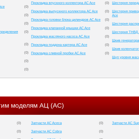
Прокладка впускного коллектора AC Ace
(
0
)
Шестерня перед
Ace
(
0
)
Прокладка выпускного коллектора AC Ace
(
0
)
Шестерня приво
(
0
)
Ace
Прокладка головки блока цилиндров AC Ace
(
0
)
(
0
)
Шестерня распр
Прокладка клапанной крышки AC Ace
(
0
)
спределения
(
0
)
Шестерня ТНВД 
Прокладка масляного насоса AC Ace
(
0
)
Шкив генератора
(
0
)
Прокладка поддона картера AC Ace
(
0
)
Шкив коленчатог
(
0
)
Прокладка сливной пробки AC Ace
(
0
)
Щуп уровня мас
(
0
)
(
0
)
гим моделям АЦ (AC)
(
0
)
Запчасти AC Aceca
(
0
)
Запчасти AC Sup
(
0
)
Запчасти AC Cobra
(
0
)