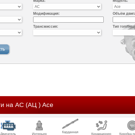
Марка:
Модель:
Модификация:
Объём двиг
Трансмиссия:
Тип топлива
и на AC (АЦ ) Ace
Карданная
Двигатель
Интерьер
Кондиционер
Коробка п