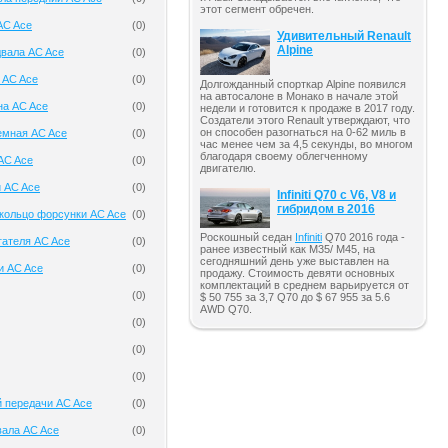
этот сегмент обречен.
AC Ace
(
0
)
Удивительный Renault
Alpine
двала AC Ace
(
0
)
 AC Ace
(
0
)
Долгожданный спорткар Alpine появился
на автосалоне в Монако в начале этой
на AC Ace
(
0
)
недели и готовится к продаже в 2017 году.
Создатели этого Renault утверждают, что
он способен разогнаться на 0-62 миль в
емная AC Ace
(
0
)
час менее чем за 4,5 секунды, во многом
благодаря своему облегченному
AC Ace
(
0
)
двигателю.
 AC Ace
(
0
)
Infiniti Q70 с V6, V8 и
гибридом в 2016
кольцо форсунки AC Ace
(
0
)
Роскошный седан
Infiniti
Q70 2016 года -
гателя AC Ace
(
0
)
ранее известный как M35/ M45, на
сегодняшний день уже выставлен на
и AC Ace
(
0
)
продажу. Стоимость девяти основных
комплектаций в среднем варьируется от
(
0
)
$ 50 755 за 3,7 Q70 до $ 67 955 за 5.6
AWD Q70.
(
0
)
(
0
)
(
0
)
 передачи AC Ace
(
0
)
вала AC Ace
(
0
)