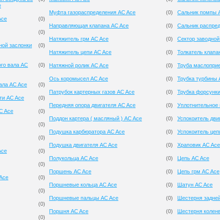
e
Муфта газораспределения AC Ace
(
0
)
Сальник помпы 
Ace
(
0
)
Направляющая клапана AC Ace
(
0
)
Сальник распре
(
0
)
Натяжитель грм AC Ace
(
0
)
Сектор заводной
ной заслонки
(
0
)
Натяжитель цепи AC Ace
(
0
)
Толкатель клапа
ого вала AC
(
0
)
Натяжной ролик AC Ace
(
0
)
Труба маслопри
Ось коромысел AC Ace
(
0
)
Трубка турбины 
ала AC Ace
(
0
)
Патрубок картерных газов AC Ace
(
0
)
Трубка форсунки
ти AC Ace
(
0
)
Передняя опора двигателя AC Ace
(
0
)
Уплотнительное 
C Ace
(
0
)
Поддон картера ( масляный ) AC Ace
(
0
)
Успокоитель дви
(
0
)
Подушка карбюратора AC Ace
(
0
)
Успокоитель цеп
(
0
)
Подушка двигателя AC Ace
(
0
)
Храповик AC Ace
Ace
(
0
)
Полукольца AC Ace
(
0
)
Цепь AC Ace
(
0
)
Поршень AC Ace
(
0
)
Цепь грм AC Ace
 Ace
(
0
)
Поршневые кольца AC Ace
(
0
)
Шатун AC Ace
(
0
)
Поршневые пальцы AC Ace
(
0
)
Шестерня задней
(
0
)
Поршня AC Ace
(
0
)
Шестерня колен
(
0
)