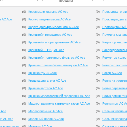
передача
(
0
)
Коромысло клапана AC Ace
(
0
)
Прокладка топли
м AC Ace
(
0
)
Корпус подачи масла AC Ace
(
0
)
Прокладки двига
(
0
)
Корпус фильтра масляного AC Ace
(
0
)
Промежуточный 
(
0
)
Кронштейн генератора AC Ace
(
0
)
Пружина клапан
(
0
)
Кронштейн опоры двигателя AC Ace
(
0
)
Радиатор масля
(
0
)
Кронштейн ТНВД AC Ace
(
0
)
Распределитель
e
(
0
)
Кронштейн топливного фильтра AC Ace
(
0
)
Регулятор холос
e
(
0
)
Крышка головки блока цилиндров AC Ace
(
0
)
Ремкомплект мас
(
0
)
Крышка грм AC Ace
(
0
)
Рокер AC Ace
(
0
)
Крышка двигателя AC Ace
(
0
)
Ролик натяжител
(
0
)
Крышка картера AC Ace
(
0
)
Ролик паразитны
(
0
)
Крышка маслозаливной горловины AC Ace
(
0
)
Ролик ремня ген
(
0
)
Маслоотделитель картерных газов AC Ace
(
0
)
Ролики грм AC A
 Ace
(
0
)
Маслоприемник AC Ace
(
0
)
Сальник клапана
ия AC Ace
(
0
)
Масляный насос AC Ace
(
0
)
Сальник коленва
я воздуха во
(
0
)
Маховик AC Ace
(
0
)
Сальник коленва