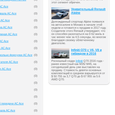
этот сегмент обречен.
AC Ace
(
0
)
Удивительный Renault
Alpine
двала AC Ace
(
0
)
 AC Ace
(
0
)
Долгожданный спорткар Alpine появился
на автосалоне в Монако в начале этой
на AC Ace
(
0
)
недели и готовится к продаже в 2017 году.
Создатели этого Renault утверждают, что
он способен разогнаться на 0-62 миль в
емная AC Ace
(
0
)
час менее чем за 4,5 секунды, во многом
благодаря своему облегченному
AC Ace
(
0
)
двигателю.
 AC Ace
(
0
)
Infiniti Q70 с V6, V8 и
гибридом в 2016
кольцо форсунки AC Ace
(
0
)
Роскошный седан
Infiniti
Q70 2016 года -
гателя AC Ace
(
0
)
ранее известный как M35/ M45, на
сегодняшний день уже выставлен на
и AC Ace
(
0
)
продажу. Стоимость девяти основных
комплектаций в среднем варьируется от
(
0
)
$ 50 755 за 3,7 Q70 до $ 67 955 за 5.6
AWD Q70.
(
0
)
(
0
)
(
0
)
 передачи AC Ace
(
0
)
вала AC Ace
(
0
)