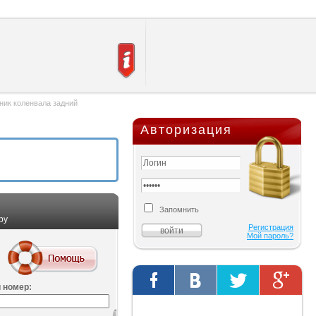
ник коленвала задний
Авторизация
Запомнить
ру
Регистрация
Мой пароль?
 номер:
Твиты от @AutOriginalShop