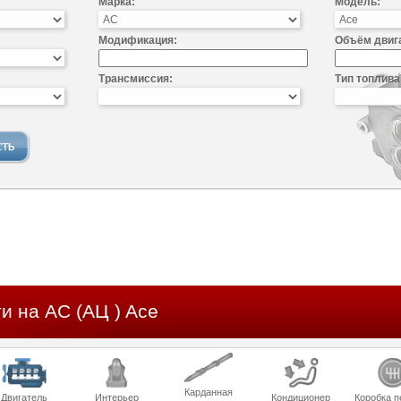
Марка:
Модель:
Модификация:
Объём двиг
Трансмиссия:
Тип топлива
и на AC (АЦ ) Ace
Карданная
Двигатель
Интерьер
Кондиционер
Коробка п