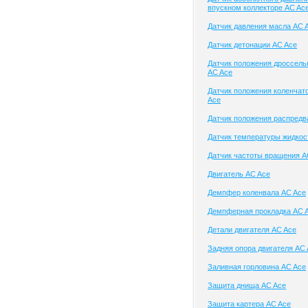
впускном коллекторе AC Ac
Датчик давления масла AC 
Датчик детонации AC Ace
Датчик положения дроссель
AC Ace
Датчик положения коленчат
Ace
Датчик положения распредв
Датчик температуры жидкос
Датчик частоты вращения A
Двигатель AC Ace
Демпфер коленвала AC Ace
Демпферная прокладка AC 
Детали двигателя AC Ace
Задняя опора двигателя AC
Заливная горловина AC Ace
Защита днища AC Ace
Защита картера AC Ace