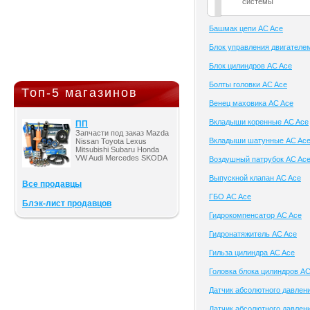
системы
Башмак цепи AC Ace
Блок управления двигателе
Блок цилиндров AC Ace
Болты головки AC Ace
Топ-5 магазинов
Венец маховика AC Ace
Вкладыши коренные AC Ace
ПП
Запчасти под заказ Mazda
Вкладыши шатунные AC Ac
Nissan Toyota Lexus
Mitsubishi Subaru Honda
VW Audi Mercedes SKODA
Воздушный патрубок AC Ac
Выпускной клапан AC Ace
Все продавцы
ГБО AC Ace
Блэк-лист продавцов
Гидрокомпенсатор AC Ace
Гидронатяжитель AC Ace
Гильза цилиндра AC Ace
Головка блока цилиндров AC
Датчик абсолютного давлен
Датчик абсолютного давлени