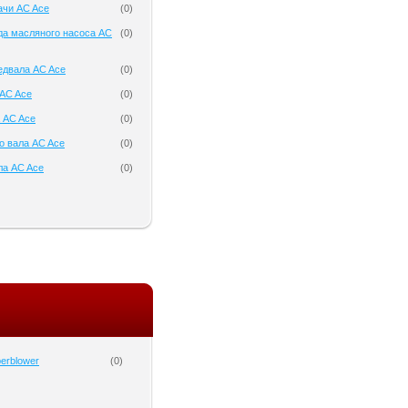
ачи AC Ace
(
0
)
да масляного насоса AC
(
0
)
едвала AC Ace
(
0
)
AC Ace
(
0
)
 AC Ace
(
0
)
о вала AC Ace
(
0
)
ла AC Ace
(
0
)
erblower
(
0
)