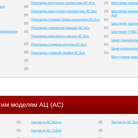
Прокладка впускного коллектора AC Ace
(
0
)
Шестерня перед
Ace
(
0
)
Прокладка выпускного коллектора AC Ace
(
0
)
Шестерня приво
(
0
)
Ace
Прокладка головки блока цилиндров AC Ace
(
0
)
(
0
)
Шестерня распр
Прокладка клапанной крышки AC Ace
(
0
)
спределения
(
0
)
Шестерня ТНВД 
Прокладка масляного насоса AC Ace
(
0
)
Шкив генератора
(
0
)
Прокладка поддона картера AC Ace
(
0
)
Шкив коленчатог
(
0
)
Прокладка сливной пробки AC Ace
(
0
)
Щуп уровня мас
(
0
)
(
0
)
гим моделям АЦ (AC)
(
0
)
Запчасти AC Aceca
(
0
)
Запчасти AC Sup
(
0
)
Запчасти AC Cobra
(
0
)