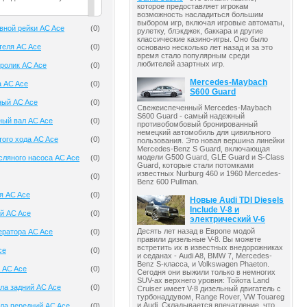
которое предоставляет игрокам
возможность насладиться большим
выбором игр, включая игровые автоматы,
вной рейки AC Ace
(
0
)
рулетку, блэкджек, баккара и другие
классические казино-игры. Оно было
теля AC Ace
(
0
)
основано несколько лет назад и за это
время стало популярным среди
любителей азартных игр.
ролик AC Ace
(
0
)
Mercedes-Maybach
а AC Ace
(
0
)
S600 Guard
ный AC Ace
(
0
)
Свежеиспеченный Mercedes-Maybach
S600 Guard - самый надежный
ный вал AC Ace
(
0
)
противобомбовый бронированный
немецкий автомобиль для цивильного
того хода AC Ace
(
0
)
пользования. Это новая вершина линейки
Mercedes-Benz S Guard, включающая
модели G500 Guard, GLE Guard и S-Class
ляного насоса AC Ace
(
0
)
Guard, которые стали потомками
известных Nurburg 460 и 1960 Mercedes-
(
0
)
Benz 600 Pullman.
я AC Ace
(
0
)
Новые Audi TDI Diesels
Include V-8 и
й AC Ace
(
0
)
электрический V-6
Десять лет назад в Европе модой
ератора AC Ace
(
0
)
правили дизельные V-8. Вы можете
встретить их в известных внедорожниках
ce
(
0
)
и седанах - Audi A8, BMW 7, Mercedes-
Benz S-класса, и Volkswagen Phaeton.
 AC Ace
(
0
)
Сегодня они выжили только в немногих
SUV-ах верхнего уровня: Тойота Land
ла задний AC Ace
(
0
)
Cruiser имеет V-8 дизельный двигатель с
турбонаддувом, Range Rover, VW Touareg
и Audi. Складывается впечатление, что
ла передний AC Ace
(
0
)