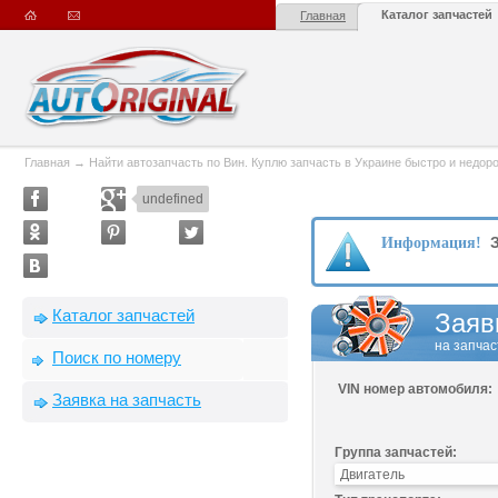
Каталог запчастей
Главная
Главная
→
Найти автозапчасть по Вин. Куплю запчасть в Украине быстро и недорого
undefined
З
Информация!
Каталог запчастей
Заяв
на запчас
Поиск по номеру
VIN номер автомобиля:
Заявка на запчасть
Группа запчастей: