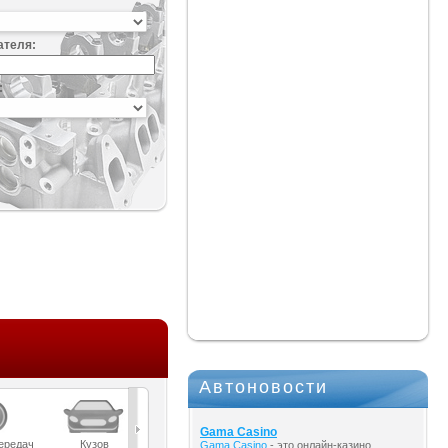
ателя:
:
Автоновости
Gama Casino
ередач
Кузов
Масла
Мост
Подвеска
Gama Casino
- это онлайн-казино,