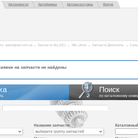
Автоновости
Автофирмы
Автоаксессуары
Форум
. autoriginal.com.ua
→
Запчасти АЦ (AC)
→
Эйс (Ace)
→
Запчасти Двигатель.
→
Саль
аявки на запчасти не найдены
ка
Поиск
ть
по каталожному номе
Название запчасти:
Каталожный