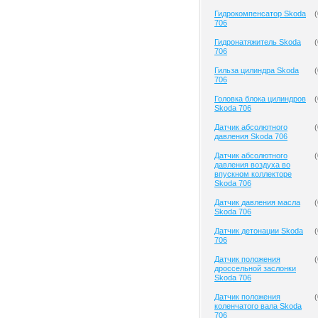
Гидрокомпенсатор Skoda
(
706
Гидронатяжитель Skoda
(
706
Гильза цилиндра Skoda
(
706
Головка блока цилиндров
(
Skoda 706
Датчик абсолютного
(
давления Skoda 706
Датчик абсолютного
(
давления воздуха во
впускном коллекторе
Skoda 706
Датчик давления масла
(
Skoda 706
Датчик детонации Skoda
(
706
Датчик положения
(
дроссельной заслонки
Skoda 706
Датчик положения
(
коленчатого вала Skoda
706