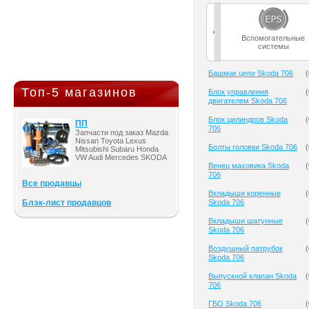
Вспомогательные
системы
Башмак цепи Skoda 706
(
Топ-5 магазинов
Блок управления
(
двигателем Skoda 706
Блок цилиндров Skoda
(
ПП
706
Запчасти под заказ Mazda
Nissan Toyota Lexus
Болты головки Skoda 706
(
Mitsubishi Subaru Honda
VW Audi Mercedes SKODA
Венец маховика Skoda
(
706
Все продавцы
Вкладыши коренные
(
Блэк-лист продавцов
Skoda 706
Вкладыши шатунные
(
Skoda 706
Воздушный патрубок
(
Skoda 706
Выпускной клапан Skoda
(
706
ГБО Skoda 706
(