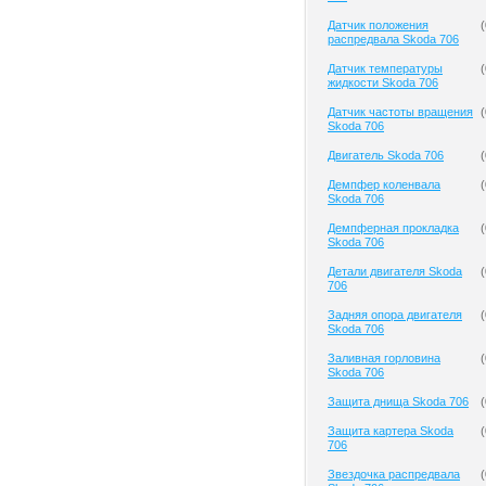
Датчик положения
(
распредвала Skoda 706
Датчик температуры
(
жидкости Skoda 706
Датчик частоты вращения
(
Skoda 706
Двигатель Skoda 706
(
Демпфер коленвала
(
Skoda 706
Демпферная прокладка
(
Skoda 706
Детали двигателя Skoda
(
706
Задняя опора двигателя
(
Skoda 706
Заливная горловина
(
Skoda 706
Защита днища Skoda 706
(
Защита картера Skoda
(
706
Звездочка распредвала
(