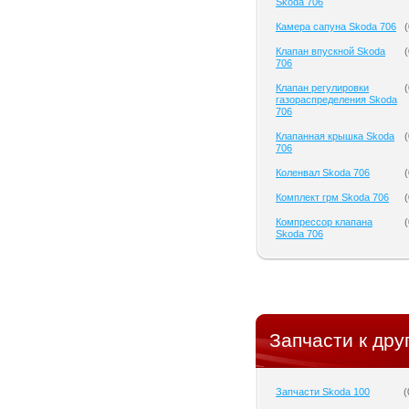
Skoda 706
Камера сапуна Skoda 706
(
Клапан впускной Skoda
(
706
Клапан регулировки
(
газораспределения Skoda
706
Клапанная крышка Skoda
(
706
Коленвал Skoda 706
(
Комплект грм Skoda 706
(
Компрессор клапана
(
Skoda 706
Запчасти к дру
Запчасти Skoda 100
(