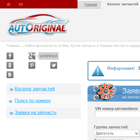
Каталог запчастей
Главная
Главная
→
Найти автозапчасть по Вин. Куплю запчасть в Украине быстро и недорого
undefined
З
Информация!
Каталог запчастей
Заяв
на запчас
Поиск по номеру
VIN номер автомобиля:
Заявка на запчасть
Группа запчастей: