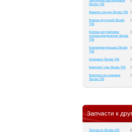
Звездочка распредвала
(
Skoda 706
Камера сапуна Skoda 706
(
Клапан впускной Skoda
(
706
Клапан регулировки
(
газораспределения Skoda
706
Клапанная крышка Skoda
(
706
Коленвал Skoda 706
(
Комплект грм Skoda 706
(
Компрессор клапана
(
Skoda 706
Запчасти к дру
Запчасти Skoda 100
(