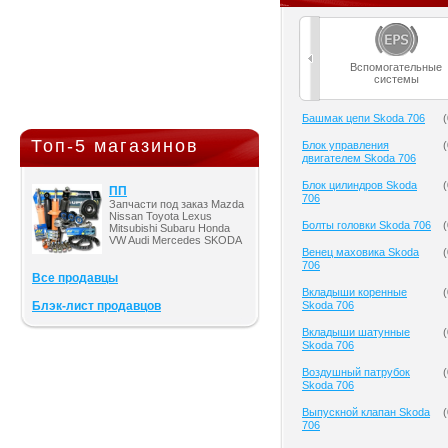
Вспомогательные
системы
Башмак цепи Skoda 706
(
Топ-5 магазинов
Блок управления
(
двигателем Skoda 706
Блок цилиндров Skoda
(
ПП
706
Запчасти под заказ Mazda
Nissan Toyota Lexus
Болты головки Skoda 706
(
Mitsubishi Subaru Honda
VW Audi Mercedes SKODA
Венец маховика Skoda
(
706
Все продавцы
Вкладыши коренные
(
Блэк-лист продавцов
Skoda 706
Вкладыши шатунные
(
Skoda 706
Воздушный патрубок
(
Skoda 706
Выпускной клапан Skoda
(
706