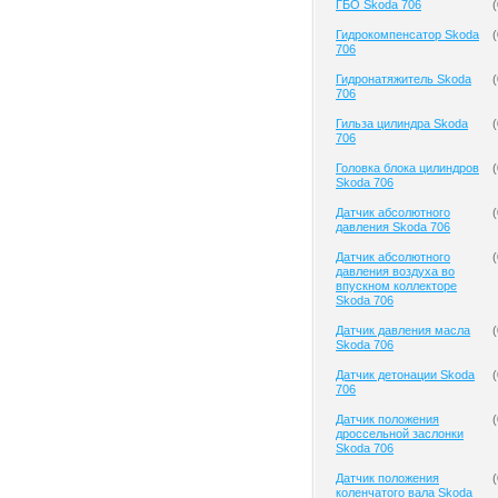
ГБО Skoda 706
(
Гидрокомпенсатор Skoda
(
706
Гидронатяжитель Skoda
(
706
Гильза цилиндра Skoda
(
706
Головка блока цилиндров
(
Skoda 706
Датчик абсолютного
(
давления Skoda 706
Датчик абсолютного
(
давления воздуха во
впускном коллекторе
Skoda 706
Датчик давления масла
(
Skoda 706
Датчик детонации Skoda
(
706
Датчик положения
(
дроссельной заслонки
Skoda 706
Датчик положения
(
коленчатого вала Skoda