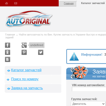
Каталог запчастей
Главная
Главная
→
Найти автозапчасть по Вин. Куплю запчасть в Украине быстро и недорого
задний
undefined
З
Информация!
Каталог запчастей
Заяв
на запчас
Поиск по номеру
VIN номер автомобиля:
Заявка на запчасть
Группа запчастей: