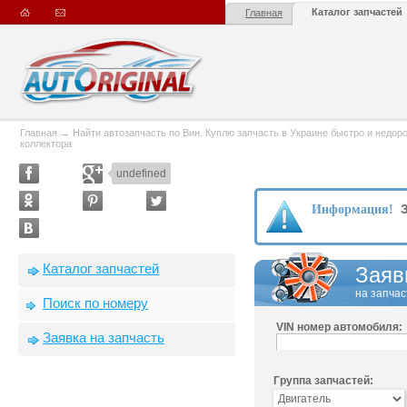
Каталог запчастей
Главная
Главная
→
Найти автозапчасть по Вин. Куплю запчасть в Украине быстро и недорого
коллектора
undefined
З
Информация!
Каталог запчастей
Заяв
на запчас
Поиск по номеру
VIN номер автомобиля:
Заявка на запчасть
Группа запчастей: