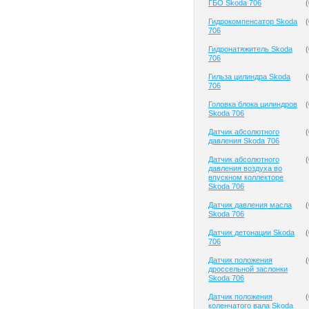
ГБО Skoda 706
(
Гидрокомпенсатор Skoda
(
706
Гидронатяжитель Skoda
(
706
Гильза цилиндра Skoda
(
706
Головка блока цилиндров
(
Skoda 706
Датчик абсолютного
(
давления Skoda 706
Датчик абсолютного
(
давления воздуха во
впускном коллекторе
Skoda 706
Датчик давления масла
(
Skoda 706
Датчик детонации Skoda
(
706
Датчик положения
(
дроссельной заслонки
Skoda 706
Датчик положения
(
коленчатого вала Skoda