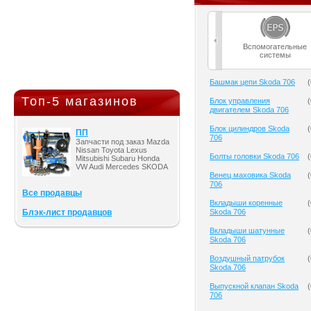
Вспомогательные
системы
Башмак цепи Skoda 706
(
Топ-5 магазинов
Блок управления
(
двигателем Skoda 706
Блок цилиндров Skoda
(
ПП
706
Запчасти под заказ Mazda
Nissan Toyota Lexus
Болты головки Skoda 706
(
Mitsubishi Subaru Honda
VW Audi Mercedes SKODA
Венец маховика Skoda
(
706
Все продавцы
Вкладыши коренные
(
Блэк-лист продавцов
Skoda 706
Вкладыши шатунные
(
Skoda 706
Воздушный патрубок
(
Skoda 706
Выпускной клапан Skoda
(
706