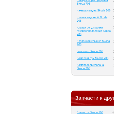
Звездочка распредвала
(
Skoda 706
Камера сапуна Skoda 706
(
Клапан впускной Skoda
(
706
Клапан регулировки
(
газораспределения Skoda
706
Клапанная крышка Skoda
(
706
Коленвал Skoda 706
(
Комплект грм Skoda 706
(
Компрессор клапана
(
Skoda 706
Запчасти к дру
Запчасти Skoda 100
(