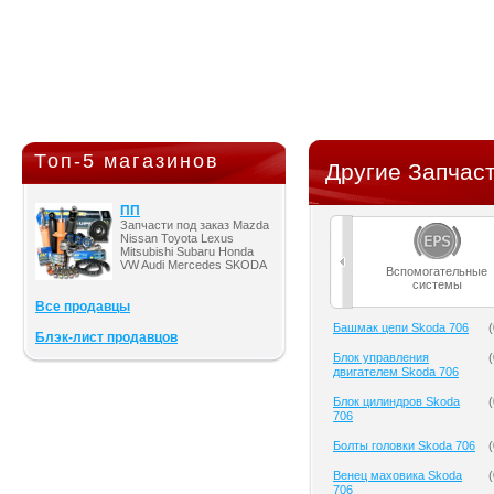
Топ-5 магазинов
Другие Запчаст
ПП
Запчасти под заказ Mazda
Nissan Toyota Lexus
Mitsubishi Subaru Honda
VW Audi Mercedes SKODA
Вспомогательные
системы
Все продавцы
Башмак цепи Skoda 706
(
Блэк-лист продавцов
Блок управления
(
двигателем Skoda 706
Блок цилиндров Skoda
(
706
Болты головки Skoda 706
(
Венец маховика Skoda
(
706