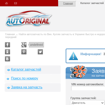
Каталог запчастей
Главная
Главная
→
Найти автозапчасть по Вин. Куплю запчасть в Украине быстро и недорого
передний
undefined
З
Информация!
Каталог запчастей
Заяв
на запчас
Поиск по номеру
VIN номер автомобиля:
Заявка на запчасть
Группа запчастей: