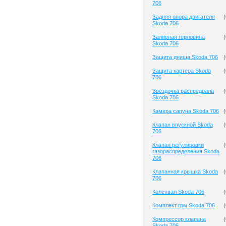
706
Задняя опора двигателя
(
Skoda 706
Заливная горловина
(
Skoda 706
Защита днища Skoda 706
(
Защита картера Skoda
(
706
Звездочка распредвала
(
Skoda 706
Камера сапуна Skoda 706
(
Клапан впускной Skoda
(
706
Клапан регулировки
(
газораспределения Skoda
706
Клапанная крышка Skoda
(
706
Коленвал Skoda 706
(
Комплект грм Skoda 706
(
Компрессор клапана
(
Skoda 706