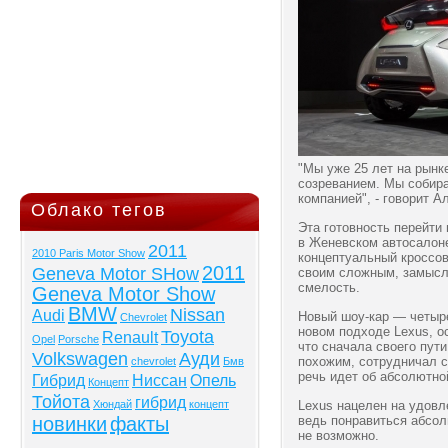
"Мы уже 25 лет на рынке
созреванием. Мы собир
компанией", - говорит А
Облако тегов
Эта готовность перейти
в Женевском автосалоне
2011
2010 Paris Motor Show
концептуальный кроссов
2011
Geneva Motor SHow
своим сложным, замысл
смелость.
Geneva Motor Show
BMW
Nissan
Audi
Новый шоу-кар — четыре
Chevrolet
новом подходе Lexus, о
Toyota
Renault
Opel
Porsche
что сначала своего пути
Volkswagen
Ауди
похожим, сотрудничал с 
chevrolet
Бмв
речь идет об абсолютно
Гибрид
Ниссан
Опель
Концепт
Тойота
гибрид
Хюндай
концепт
Lexus нацелен на удовл
новинки
факты
ведь понравиться абсол
не возможно.