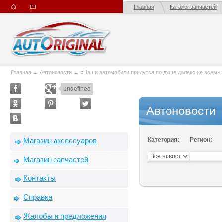
Главная
Каталог запчастей
Главная
→
Автоновости
→
«Наши автомобили придутся по душе далеко не всем»
undefined
Автоновости
Магазин аксессуаров
Категория:
Регион:
Магазин запчастей
Контакты
Справка
Жалобы и предложения