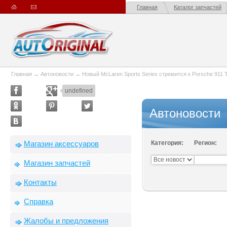
Главная
Каталог запчастей
Главная
→
Автоновости
→
Новый McLaren Sports Series стремится к Porsche 911 
undefined
Автоновости
Магазин аксессуаров
Категория:
Регион:
Магазин запчастей
Контакты
Справка
Жалобы и предложения