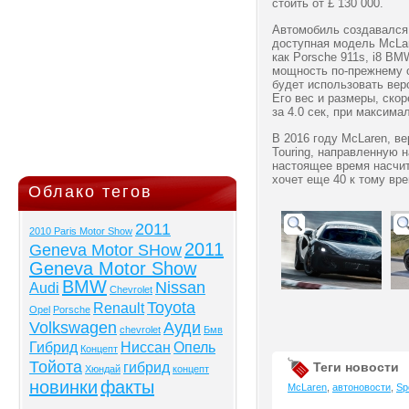
стоить от £ 130 000.
Автомобиль создавался
доступная модель McLar
как Porsche 911s, i8 B
мощность по-прежнему о
будет использовать вер
Его вес и размеры, скор
за 4.0 сек, при максима
В 2016 году McLaren, ве
Touring, направленную 
настоящее время насчит
хочет еще 40 к тому вре
Облако тегов
2011
2010 Paris Motor Show
2011
Geneva Motor SHow
Geneva Motor Show
BMW
Nissan
Audi
Chevrolet
Toyota
Renault
Opel
Porsche
Volkswagen
Ауди
chevrolet
Бмв
Гибрид
Ниссан
Опель
Концепт
Тойота
Теги новости
гибрид
Хюндай
концепт
новинки
факты
McLaren
,
автоновости
,
Sp