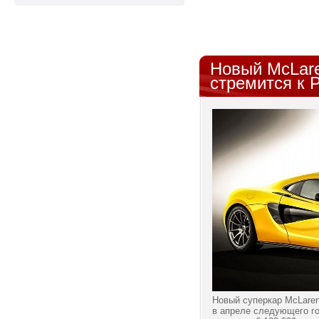
Новый McLare
стремится к P
Новый суперкар McLaren
в апреле следующего го