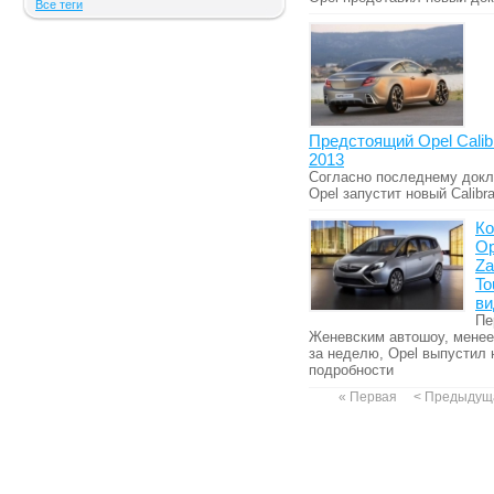
Все теги
Предстоящий Opel Calib
2013
Согласно последнему докл
Opel запустит новый Calibr
Ко
Op
Za
To
ви
Пе
Женевским автошоу, менее
за неделю, Opel выпустил
подробности
« Первая
< Предыдущ