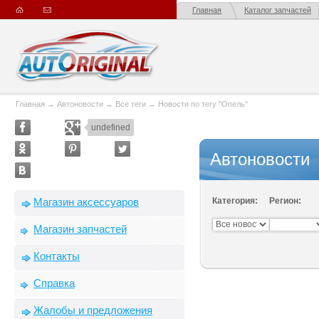
Главная
Каталог запчастей
Главная
→
Автоновости
→
Все теги
→
Новости по тегу "Опель"
undefined
Автоновости
Магазин аксессуаров
Категория:
Регион:
Магазин запчастей
Контакты
Справка
Жалобы и предложения