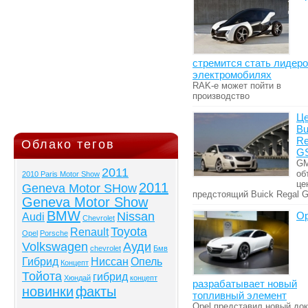
стремится стать лидеро
электромобилях
RAK-е может пойти в
производство
Ц
Bu
Re
Облако тегов
G
G
2011
об
2010 Paris Motor Show
це
2011
Geneva Motor SHow
предстоящий Buick Regal 
Geneva Motor Show
BMW
Nissan
Op
Audi
Chevrolet
Toyota
Renault
Opel
Porsche
Volkswagen
Ауди
chevrolet
Бмв
Гибрид
Ниссан
Опель
Концепт
Тойота
гибрид
Хюндай
концепт
разрабатывает новый
новинки
факты
топливный элемент
Opel представил новый до