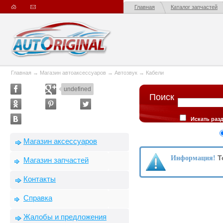
Главная
Каталог запчастей
Главная
→
Магазин автоаксессуаров
→
Автозвук
→
Кабели
undefined
Поиск
Искать раз
описании товар
Сортировка
Магазин аксессуаров
производителю
Т
Информация!
Магазин запчастей
Контакты
Справка
Жалобы и предложения