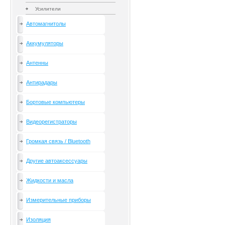
Усилители
Автомагнитолы
Аккумуляторы
Антенны
Антирадары
Бортовые компьютеры
Видеорегистраторы
Громкая связь / Bluetooth
Другие автоаксессуары
Жидкости и масла
Измерительные приборы
Изоляция