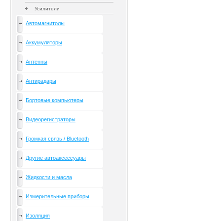
Усилители
Автомагнитолы
Аккумуляторы
Антенны
Антирадары
Бортовые компьютеры
Видеорегистраторы
Громкая связь / Bluetooth
Другие автоаксессуары
Жидкости и масла
Измерительные приборы
Изоляция