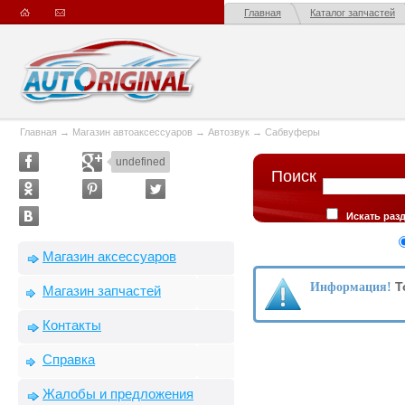
Главная
Каталог запчастей
Главная
→
Магазин автоаксессуаров
→
Автозвук
→
Сабвуферы
undefined
Поиск
Искать раз
в описании тов
Сортировка
Магазин аксессуаров
производителю
Т
Информация!
Магазин запчастей
Контакты
Справка
Жалобы и предложения