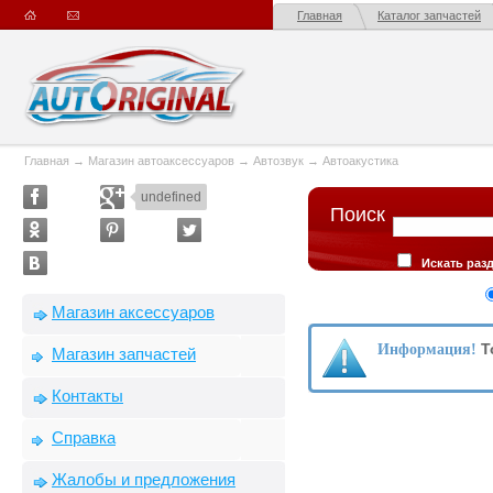
Главная
Каталог запчастей
Главная
→
Магазин автоаксессуаров
→
Автозвук
→
Автоакустика
undefined
Поиск
Искать раз
Искать в опис
Сортировка
Магазин аксессуаров
производителю
Т
Информация!
Магазин запчастей
Контакты
Справка
Жалобы и предложения