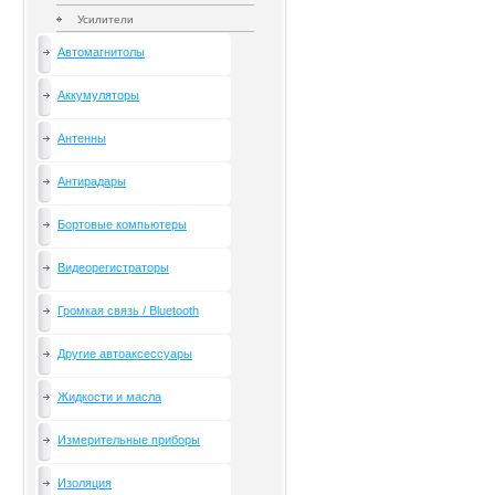
Усилители
Автомагнитолы
Аккумуляторы
Антенны
Антирадары
Бортовые компьютеры
Видеорегистраторы
Громкая связь / Bluetooth
Другие автоаксессуары
Жидкости и масла
Измерительные приборы
Изоляция