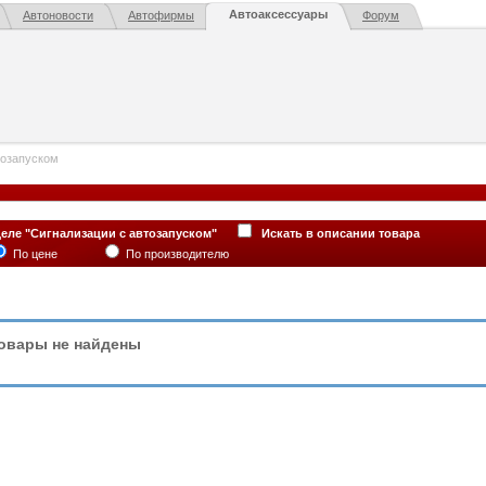
Автоаксессуары
Автоновости
Автофирмы
Форум
тозапуском
деле "Сигнализации с автозапуском"
Искать в описании товара
По цене
По производителю
овары не найдены