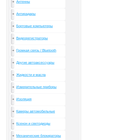
Антенны
Антирадары
Бортовые компьютеры
Видеорегистраторы
Громкая связь / Bluetooth
Другие автоаксессуары
Жидкости и масла
Измерительные приборы
Изоляция
Камеры автомобильные
Ксенон и светодиоды
Механические блокираторы