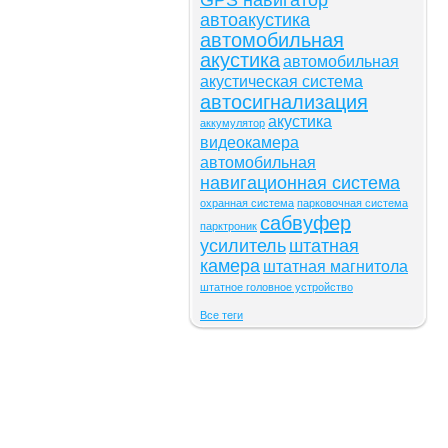
GPS навигатор
автоакустика
автомобильная
акустика
автомобильная
акустическая система
автосигнализация
акустика
аккумулятор
видеокамера
автомобильная
навигационная система
охранная система
парковочная система
сабвуфер
парктроник
усилитель
штатная
камера
штатная магнитола
штатное головное устройство
Все теги