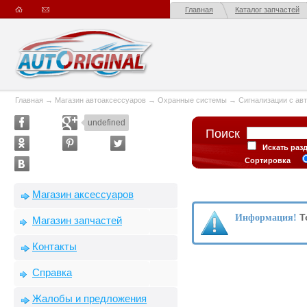
Главная
Каталог запчастей
Главная
→
Магазин автоаксессуаров
→
Охранные системы
→
Сигнализации с ав
undefined
Поиск
Искать раз
Сортировка
Магазин аксессуаров
Т
Информация!
Магазин запчастей
Контакты
Справка
Жалобы и предложения