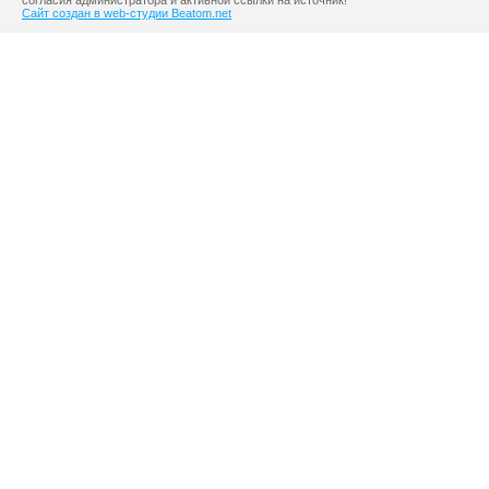
согласия администратора и активной ссылки на источник!
Сайт создан в web-студии Beatom.net