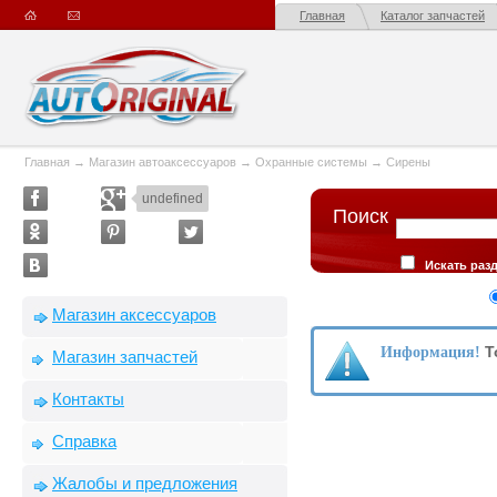
Главная
Каталог запчастей
Главная
→
Магазин автоаксессуаров
→
Охранные системы
→
Сирены
undefined
Поиск
Искать раз
описании товар
Сортировка
Магазин аксессуаров
производителю
Т
Информация!
Магазин запчастей
Контакты
Справка
Жалобы и предложения