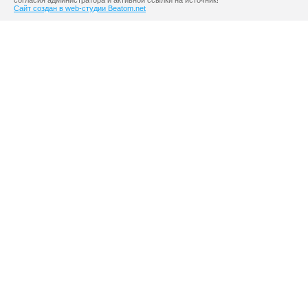
согласия администратора и активной ссылки на источник!
Сайт создан в web-студии Beatom.net