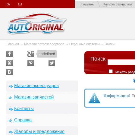
Главная
Каталог запчастей
Главная
→
Магазин автоаксессуаров
→
Охранные системы
→
Замки
undefined
Поиск
Искать раз
описании товар
Сортировка
Магазин аксессуаров
производителю
Т
Информация!
Магазин запчастей
Контакты
Справка
Жалобы и предложения